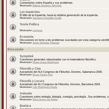
Comentarios sobre España y sus problemas.
Moderador
Atilana Guerrero Sánchez
Las Izquierdas
El Mito de la Izquierda, hacia la séptima generación de la izquierda.
Moderador
Santiago Armesilla Conde
Teoría Política
Moderador
Lechuza
Economía
Discusiones en torno a los problemas suscitados por esta categoría científ
Moderador
Javier Delgado Palomar
Discusión
Symploké
Cuestiones generales relacionadas con el materialismo filosófico.
Moderador
Pedro Insua Rodríguez
Filosofía y Cine
A propósito del XLII Congreso de Filósofos Jóvenes, Salamanca 2005.
Moderador
Bruno Cicero Poo
Filosofía y Locura
A propósito del XLI Congreso de Filósofos Jóvenes, Barcelona 2004.
Moderador
J.M. Rodríguez Pardo
Animalia
Cuestiones sobre etología, biología, zoología, psicología...Sus problemas, 
Moderador
Íñigo Ongay de Felipe
Bioética