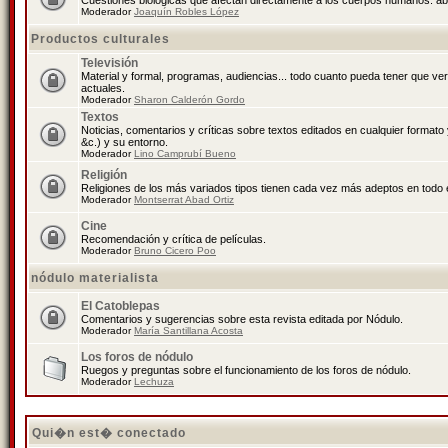
Cuestiones biológicas que afectan directamente a los cuerpos humanos: abo
Moderador
Joaquín Robles López
Productos culturales
Televisión
Material y formal, programas, audiencias... todo cuanto pueda tener que ve
actuales.
Moderador
Sharon Calderón Gordo
Textos
Noticias, comentarios y críticas sobre textos editados en cualquier formato y
&c.) y su entorno.
Moderador
Lino Camprubí Bueno
Religión
Religiones de los más variados tipos tienen cada vez más adeptos en todo 
Moderador
Montserrat Abad Ortiz
Cine
Recomendación y crítica de películas.
Moderador
Bruno Cicero Poo
nódulo materialista
El Catoblepas
Comentarios y sugerencias sobre esta revista editada por Nódulo.
Moderador
María Santillana Acosta
Los foros de nódulo
Ruegos y preguntas sobre el funcionamiento de los foros de nódulo.
Moderador
Lechuza
Qui�n est� conectado