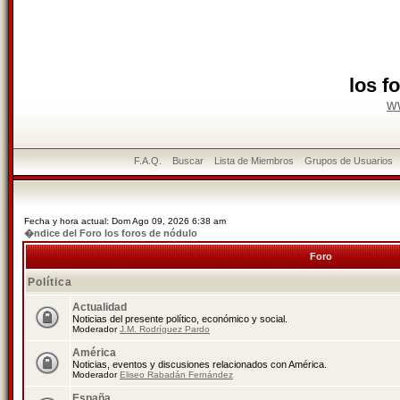
los f
w
F.A.Q.
Buscar
Lista de Miembros
Grupos de Usuarios
Fecha y hora actual: Dom Ago 09, 2026 6:38 am
�ndice del Foro los foros de nódulo
Foro
Política
Actualidad
Noticias del presente político, económico y social.
Moderador
J.M. Rodríguez Pardo
América
Noticias, eventos y discusiones relacionados con América.
Moderador
Eliseo Rabadán Fernández
España