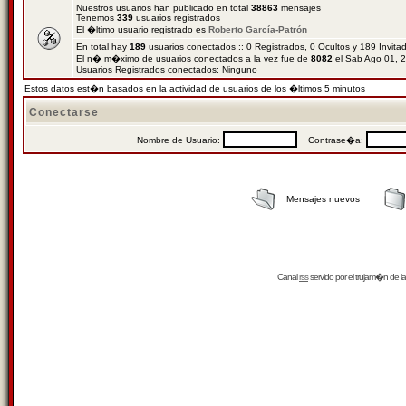
Nuestros usuarios han publicado en total
38863
mensajes
Tenemos
339
usuarios registrados
El �ltimo usuario registrado es
Roberto García-Patrón
En total hay
189
usuarios conectados :: 0 Registrados, 0 Ocultos y 189 Invit
El n� m�ximo de usuarios conectados a la vez fue de
8082
el Sab Ago 01, 
Usuarios Registrados conectados: Ninguno
Estos datos est�n basados en la actividad de usuarios de los �ltimos 5 minutos
Conectarse
Nombre de Usuario:
Contrase�a:
Mensajes nuevos
Canal
rss
servido por el
trujam�n
de la