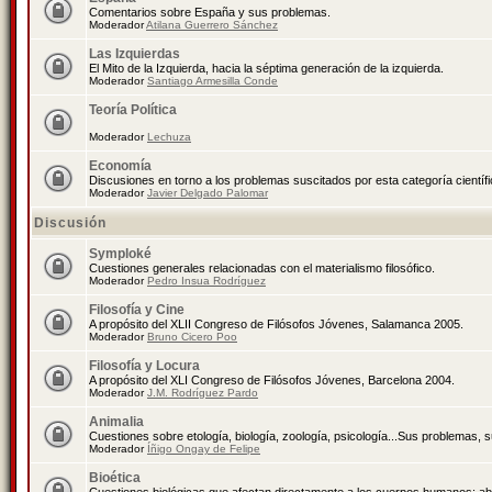
Comentarios sobre España y sus problemas.
Moderador
Atilana Guerrero Sánchez
Las Izquierdas
El Mito de la Izquierda, hacia la séptima generación de la izquierda.
Moderador
Santiago Armesilla Conde
Teoría Política
Moderador
Lechuza
Economía
Discusiones en torno a los problemas suscitados por esta categoría científ
Moderador
Javier Delgado Palomar
Discusión
Symploké
Cuestiones generales relacionadas con el materialismo filosófico.
Moderador
Pedro Insua Rodríguez
Filosofía y Cine
A propósito del XLII Congreso de Filósofos Jóvenes, Salamanca 2005.
Moderador
Bruno Cicero Poo
Filosofía y Locura
A propósito del XLI Congreso de Filósofos Jóvenes, Barcelona 2004.
Moderador
J.M. Rodríguez Pardo
Animalia
Cuestiones sobre etología, biología, zoología, psicología...Sus problemas, 
Moderador
Íñigo Ongay de Felipe
Bioética