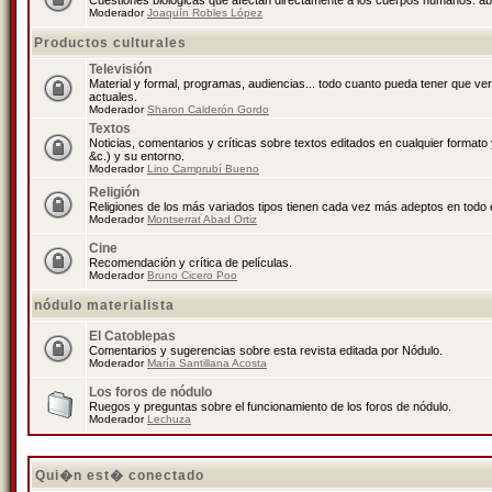
Cuestiones biológicas que afectan directamente a los cuerpos humanos: abo
Moderador
Joaquín Robles López
Productos culturales
Televisión
Material y formal, programas, audiencias... todo cuanto pueda tener que ve
actuales.
Moderador
Sharon Calderón Gordo
Textos
Noticias, comentarios y críticas sobre textos editados en cualquier formato y
&c.) y su entorno.
Moderador
Lino Camprubí Bueno
Religión
Religiones de los más variados tipos tienen cada vez más adeptos en todo 
Moderador
Montserrat Abad Ortiz
Cine
Recomendación y crítica de películas.
Moderador
Bruno Cicero Poo
nódulo materialista
El Catoblepas
Comentarios y sugerencias sobre esta revista editada por Nódulo.
Moderador
María Santillana Acosta
Los foros de nódulo
Ruegos y preguntas sobre el funcionamiento de los foros de nódulo.
Moderador
Lechuza
Qui�n est� conectado