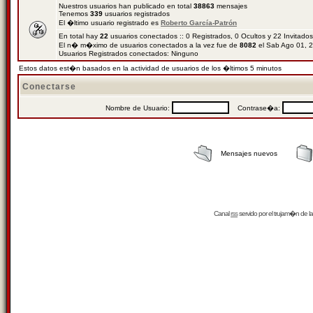
Nuestros usuarios han publicado en total
38863
mensajes
Tenemos
339
usuarios registrados
El �ltimo usuario registrado es
Roberto García-Patrón
En total hay
22
usuarios conectados :: 0 Registrados, 0 Ocultos y 22 Invitado
El n� m�ximo de usuarios conectados a la vez fue de
8082
el Sab Ago 01, 
Usuarios Registrados conectados: Ninguno
Estos datos est�n basados en la actividad de usuarios de los �ltimos 5 minutos
Conectarse
Nombre de Usuario:
Contrase�a:
Mensajes nuevos
Canal
rss
servido por el
trujam�n
de la