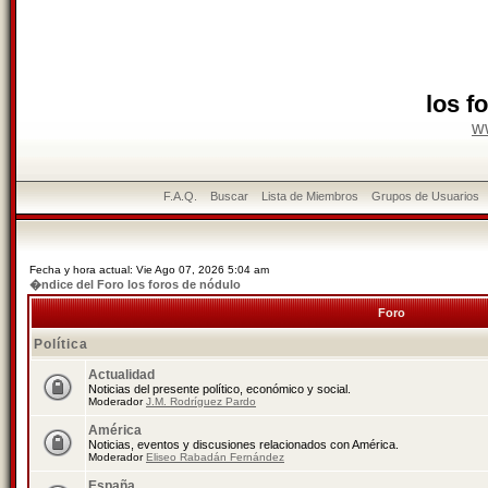
los f
w
F.A.Q.
Buscar
Lista de Miembros
Grupos de Usuarios
Fecha y hora actual: Vie Ago 07, 2026 5:04 am
�ndice del Foro los foros de nódulo
Foro
Política
Actualidad
Noticias del presente político, económico y social.
Moderador
J.M. Rodríguez Pardo
América
Noticias, eventos y discusiones relacionados con América.
Moderador
Eliseo Rabadán Fernández
España