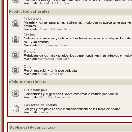
Cuestiones biológicas que afectan directamente a los cuerpos humanos: abo
Moderador
Joaquín Robles López
Productos culturales
Televisión
Material y formal, programas, audiencias... todo cuanto pueda tener que ve
actuales.
Moderador
Sharon Calderón Gordo
Textos
Noticias, comentarios y críticas sobre textos editados en cualquier formato y
&c.) y su entorno.
Moderador
Lino Camprubí Bueno
Religión
Religiones de los más variados tipos tienen cada vez más adeptos en todo 
Moderador
Montserrat Abad Ortiz
Cine
Recomendación y crítica de películas.
Moderador
Bruno Cicero Poo
nódulo materialista
El Catoblepas
Comentarios y sugerencias sobre esta revista editada por Nódulo.
Moderador
María Santillana Acosta
Los foros de nódulo
Ruegos y preguntas sobre el funcionamiento de los foros de nódulo.
Moderador
Lechuza
Qui�n est� conectado