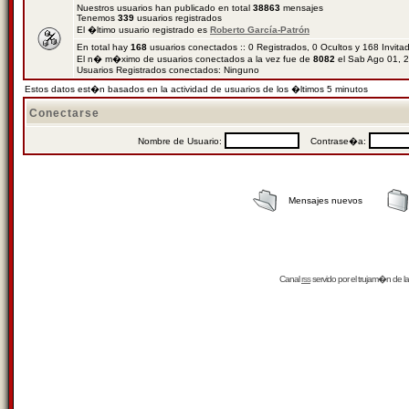
Nuestros usuarios han publicado en total
38863
mensajes
Tenemos
339
usuarios registrados
El �ltimo usuario registrado es
Roberto García-Patrón
En total hay
168
usuarios conectados :: 0 Registrados, 0 Ocultos y 168 Invit
El n� m�ximo de usuarios conectados a la vez fue de
8082
el Sab Ago 01, 
Usuarios Registrados conectados: Ninguno
Estos datos est�n basados en la actividad de usuarios de los �ltimos 5 minutos
Conectarse
Nombre de Usuario:
Contrase�a:
Mensajes nuevos
Canal
rss
servido por el
trujam�n
de la