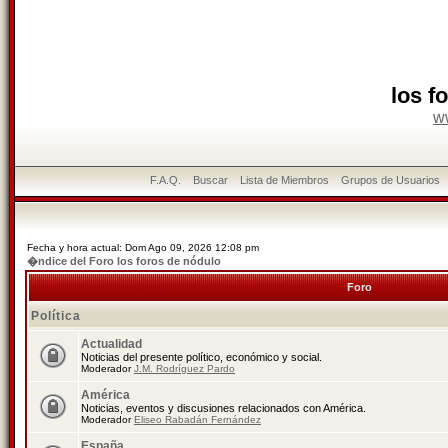
los f
w
F.A.Q.
Buscar
Lista de Miembros
Grupos de Usuarios
Fecha y hora actual: Dom Ago 09, 2026 12:08 pm
�ndice del Foro los foros de nódulo
Foro
Política
Actualidad
Noticias del presente político, económico y social.
Moderador
J.M. Rodríguez Pardo
América
Noticias, eventos y discusiones relacionados con América.
Moderador
Eliseo Rabadán Fernández
España