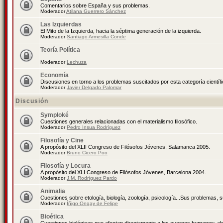
Comentarios sobre España y sus problemas.
Moderador
Atilana Guerrero Sánchez
Las Izquierdas
El Mito de la Izquierda, hacia la séptima generación de la izquierda.
Moderador
Santiago Armesilla Conde
Teoría Política
Moderador
Lechuza
Economía
Discusiones en torno a los problemas suscitados por esta categoría científ
Moderador
Javier Delgado Palomar
Discusión
Symploké
Cuestiones generales relacionadas con el materialismo filosófico.
Moderador
Pedro Insua Rodríguez
Filosofía y Cine
A propósito del XLII Congreso de Filósofos Jóvenes, Salamanca 2005.
Moderador
Bruno Cicero Poo
Filosofía y Locura
A propósito del XLI Congreso de Filósofos Jóvenes, Barcelona 2004.
Moderador
J.M. Rodríguez Pardo
Animalia
Cuestiones sobre etología, biología, zoología, psicología...Sus problemas, 
Moderador
Íñigo Ongay de Felipe
Bioética