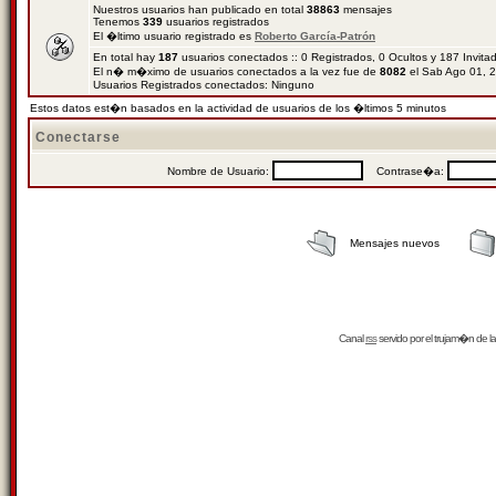
Nuestros usuarios han publicado en total
38863
mensajes
Tenemos
339
usuarios registrados
El �ltimo usuario registrado es
Roberto García-Patrón
En total hay
187
usuarios conectados :: 0 Registrados, 0 Ocultos y 187 Invit
El n� m�ximo de usuarios conectados a la vez fue de
8082
el Sab Ago 01, 
Usuarios Registrados conectados: Ninguno
Estos datos est�n basados en la actividad de usuarios de los �ltimos 5 minutos
Conectarse
Nombre de Usuario:
Contrase�a:
Mensajes nuevos
Canal
rss
servido por el
trujam�n
de la