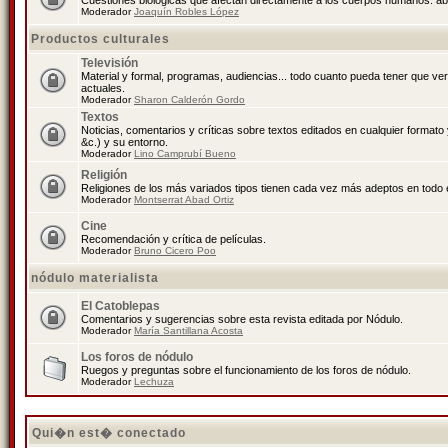
Cuestiones biológicas que afectan directamente a los cuerpos humanos: abo
Moderador
Joaquín Robles López
Productos culturales
Televisión
Material y formal, programas, audiencias... todo cuanto pueda tener que ve
actuales.
Moderador
Sharon Calderón Gordo
Textos
Noticias, comentarios y críticas sobre textos editados en cualquier formato y
&c.) y su entorno.
Moderador
Lino Camprubí Bueno
Religión
Religiones de los más variados tipos tienen cada vez más adeptos en todo 
Moderador
Montserrat Abad Ortiz
Cine
Recomendación y crítica de películas.
Moderador
Bruno Cicero Poo
nódulo materialista
El Catoblepas
Comentarios y sugerencias sobre esta revista editada por Nódulo.
Moderador
María Santillana Acosta
Los foros de nódulo
Ruegos y preguntas sobre el funcionamiento de los foros de nódulo.
Moderador
Lechuza
Qui�n est� conectado