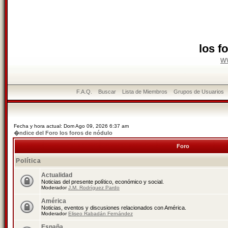
los f
w
F.A.Q.
Buscar
Lista de Miembros
Grupos de Usuarios
Fecha y hora actual: Dom Ago 09, 2026 6:37 am
�ndice del Foro los foros de nódulo
Foro
Política
Actualidad
Noticias del presente político, económico y social.
Moderador
J.M. Rodríguez Pardo
América
Noticias, eventos y discusiones relacionados con América.
Moderador
Eliseo Rabadán Fernández
España