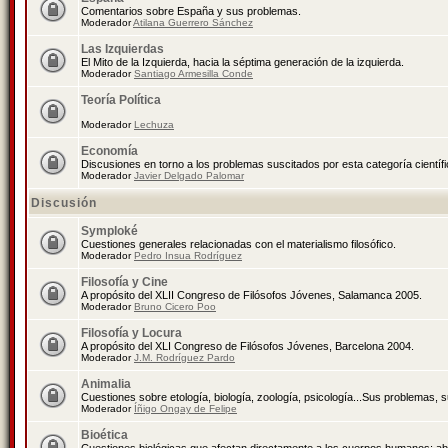
Comentarios sobre España y sus problemas.
Moderador
Atilana Guerrero Sánchez
Las Izquierdas
El Mito de la Izquierda, hacia la séptima generación de la izquierda.
Moderador
Santiago Armesilla Conde
Teoría Política
Moderador
Lechuza
Economía
Discusiones en torno a los problemas suscitados por esta categoría científ
Moderador
Javier Delgado Palomar
Discusión
Symploké
Cuestiones generales relacionadas con el materialismo filosófico.
Moderador
Pedro Insua Rodríguez
Filosofía y Cine
A propósito del XLII Congreso de Filósofos Jóvenes, Salamanca 2005.
Moderador
Bruno Cicero Poo
Filosofía y Locura
A propósito del XLI Congreso de Filósofos Jóvenes, Barcelona 2004.
Moderador
J.M. Rodríguez Pardo
Animalia
Cuestiones sobre etología, biología, zoología, psicología...Sus problemas, 
Moderador
Íñigo Ongay de Felipe
Bioética