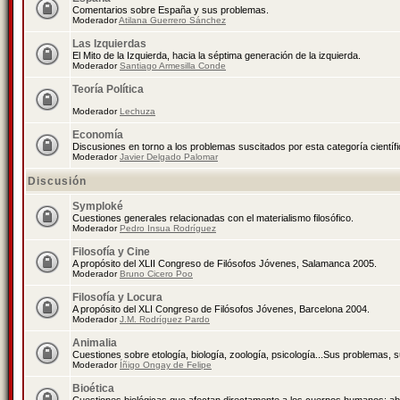
Comentarios sobre España y sus problemas.
Moderador
Atilana Guerrero Sánchez
Las Izquierdas
El Mito de la Izquierda, hacia la séptima generación de la izquierda.
Moderador
Santiago Armesilla Conde
Teoría Política
Moderador
Lechuza
Economía
Discusiones en torno a los problemas suscitados por esta categoría científ
Moderador
Javier Delgado Palomar
Discusión
Symploké
Cuestiones generales relacionadas con el materialismo filosófico.
Moderador
Pedro Insua Rodríguez
Filosofía y Cine
A propósito del XLII Congreso de Filósofos Jóvenes, Salamanca 2005.
Moderador
Bruno Cicero Poo
Filosofía y Locura
A propósito del XLI Congreso de Filósofos Jóvenes, Barcelona 2004.
Moderador
J.M. Rodríguez Pardo
Animalia
Cuestiones sobre etología, biología, zoología, psicología...Sus problemas, 
Moderador
Íñigo Ongay de Felipe
Bioética