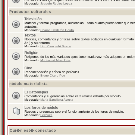
Cuestiones biológicas que afectan directamente a los cuerpos humanos: abo
Moderador
Joaquín Robles López
Productos culturales
Televisión
Material y formal, programas, audiencias... todo cuanto pueda tener que ve
actuales.
Moderador
Sharon Calderón Gordo
Textos
Noticias, comentarios y críticas sobre textos editados en cualquier formato y
&c.) y su entorno.
Moderador
Lino Camprubí Bueno
Religión
Religiones de los más variados tipos tienen cada vez más adeptos en todo 
Moderador
Montserrat Abad Ortiz
Cine
Recomendación y crítica de películas.
Moderador
Bruno Cicero Poo
nódulo materialista
El Catoblepas
Comentarios y sugerencias sobre esta revista editada por Nódulo.
Moderador
María Santillana Acosta
Los foros de nódulo
Ruegos y preguntas sobre el funcionamiento de los foros de nódulo.
Moderador
Lechuza
Qui�n est� conectado