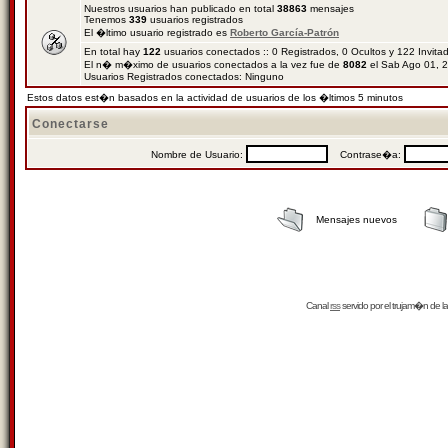
Nuestros usuarios han publicado en total
38863
mensajes
Tenemos
339
usuarios registrados
El �ltimo usuario registrado es
Roberto García-Patrón
En total hay
122
usuarios conectados :: 0 Registrados, 0 Ocultos y 122 Invit
El n� m�ximo de usuarios conectados a la vez fue de
8082
el Sab Ago 01, 
Usuarios Registrados conectados: Ninguno
Estos datos est�n basados en la actividad de usuarios de los �ltimos 5 minutos
Conectarse
Nombre de Usuario:
Contrase�a:
Mensajes nuevos
Canal
rss
servido por el
trujam�n
de la