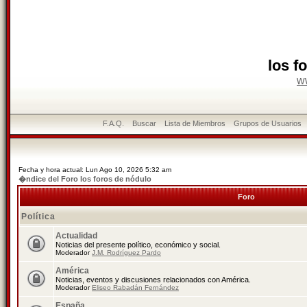
los f
w
F.A.Q.
Buscar
Lista de Miembros
Grupos de Usuarios
Fecha y hora actual: Lun Ago 10, 2026 5:32 am
�ndice del Foro los foros de nódulo
Foro
Política
Actualidad
Noticias del presente político, económico y social.
Moderador
J.M. Rodríguez Pardo
América
Noticias, eventos y discusiones relacionados con América.
Moderador
Eliseo Rabadán Fernández
España