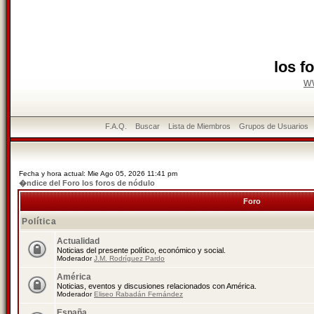
los f
w
F.A.Q.
Buscar
Lista de Miembros
Grupos de Usuarios
Fecha y hora actual: Mie Ago 05, 2026 11:41 pm
�ndice del Foro los foros de nódulo
Foro
Política
Actualidad
Noticias del presente político, económico y social.
Moderador
J.M. Rodríguez Pardo
América
Noticias, eventos y discusiones relacionados con América.
Moderador
Eliseo Rabadán Fernández
España