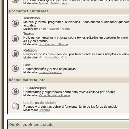
Cuestiones biológicas que afectan directamente a los cuerpos humanos: abo
Moderador
Joaquín Robles López
Productos culturales
Televisión
Material y formal, programas, audiencias... todo cuanto pueda tener que ve
actuales.
Moderador
Sharon Calderón Gordo
Textos
Noticias, comentarios y críticas sobre textos editados en cualquier formato y
&c.) y su entorno.
Moderador
Lino Camprubí Bueno
Religión
Religiones de los más variados tipos tienen cada vez más adeptos en todo 
Moderador
Montserrat Abad Ortiz
Cine
Recomendación y crítica de películas.
Moderador
Bruno Cicero Poo
nódulo materialista
El Catoblepas
Comentarios y sugerencias sobre esta revista editada por Nódulo.
Moderador
María Santillana Acosta
Los foros de nódulo
Ruegos y preguntas sobre el funcionamiento de los foros de nódulo.
Moderador
Lechuza
Qui�n est� conectado