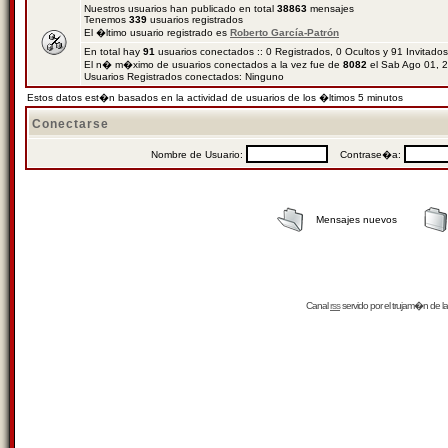
Nuestros usuarios han publicado en total
38863
mensajes
Tenemos
339
usuarios registrados
El �ltimo usuario registrado es
Roberto García-Patrón
En total hay
91
usuarios conectados :: 0 Registrados, 0 Ocultos y 91 Invitado
El n� m�ximo de usuarios conectados a la vez fue de
8082
el Sab Ago 01, 
Usuarios Registrados conectados: Ninguno
Estos datos est�n basados en la actividad de usuarios de los �ltimos 5 minutos
Conectarse
Nombre de Usuario:
Contrase�a:
Mensajes nuevos
Canal
rss
servido por el
trujam�n
de la