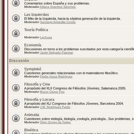
Comentarios sobre España y sus problemas.
Moderador
Atilana Guerrero Sánchez
Las Izquierdas
El Mito de la Izquierda, hacia la séptima generación de la izquierda.
Moderador
Santiago Armesilla Conde
Teoría Política
Moderador
Lechuza
Economía
Discusiones en torno a los problemas suscitados por esta categoría científ
Moderador
Javier Delgado Palomar
Discusión
Symploké
Cuestiones generales relacionadas con el materialismo filosófico.
Moderador
Pedro Insua Rodríguez
Filosofía y Cine
A propósito del XLII Congreso de Filósofos Jóvenes, Salamanca 2005.
Moderador
Bruno Cicero Poo
Filosofía y Locura
A propósito del XLI Congreso de Filósofos Jóvenes, Barcelona 2004.
Moderador
J.M. Rodríguez Pardo
Animalia
Cuestiones sobre etología, biología, zoología, psicología...Sus problemas, 
Moderador
Íñigo Ongay de Felipe
Bioética