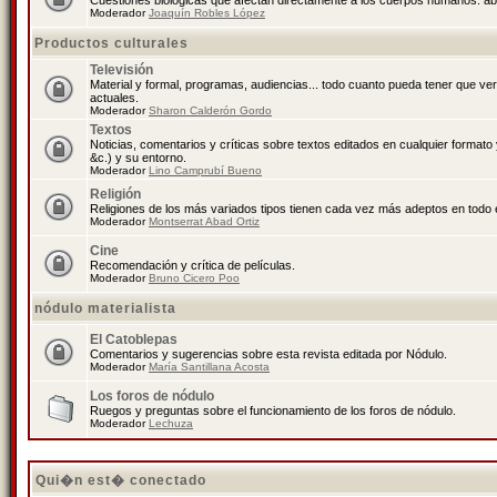
Cuestiones biológicas que afectan directamente a los cuerpos humanos: abo
Moderador
Joaquín Robles López
Productos culturales
Televisión
Material y formal, programas, audiencias... todo cuanto pueda tener que ve
actuales.
Moderador
Sharon Calderón Gordo
Textos
Noticias, comentarios y críticas sobre textos editados en cualquier formato y
&c.) y su entorno.
Moderador
Lino Camprubí Bueno
Religión
Religiones de los más variados tipos tienen cada vez más adeptos en todo 
Moderador
Montserrat Abad Ortiz
Cine
Recomendación y crítica de películas.
Moderador
Bruno Cicero Poo
nódulo materialista
El Catoblepas
Comentarios y sugerencias sobre esta revista editada por Nódulo.
Moderador
María Santillana Acosta
Los foros de nódulo
Ruegos y preguntas sobre el funcionamiento de los foros de nódulo.
Moderador
Lechuza
Qui�n est� conectado