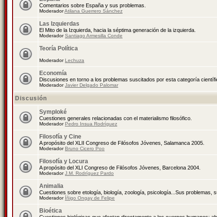
Comentarios sobre España y sus problemas.
Moderador
Atilana Guerrero Sánchez
Las Izquierdas
El Mito de la Izquierda, hacia la séptima generación de la izquierda.
Moderador
Santiago Armesilla Conde
Teoría Política
Moderador
Lechuza
Economía
Discusiones en torno a los problemas suscitados por esta categoría científ
Moderador
Javier Delgado Palomar
Discusión
Symploké
Cuestiones generales relacionadas con el materialismo filosófico.
Moderador
Pedro Insua Rodríguez
Filosofía y Cine
A propósito del XLII Congreso de Filósofos Jóvenes, Salamanca 2005.
Moderador
Bruno Cicero Poo
Filosofía y Locura
A propósito del XLI Congreso de Filósofos Jóvenes, Barcelona 2004.
Moderador
J.M. Rodríguez Pardo
Animalia
Cuestiones sobre etología, biología, zoología, psicología...Sus problemas, 
Moderador
Íñigo Ongay de Felipe
Bioética