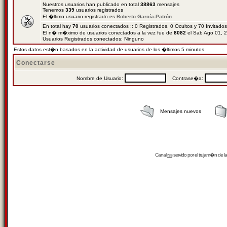
Nuestros usuarios han publicado en total
38863
mensajes
Tenemos
339
usuarios registrados
El �ltimo usuario registrado es
Roberto García-Patrón
En total hay
70
usuarios conectados :: 0 Registrados, 0 Ocultos y 70 Invitado
El n� m�ximo de usuarios conectados a la vez fue de
8082
el Sab Ago 01, 
Usuarios Registrados conectados: Ninguno
Estos datos est�n basados en la actividad de usuarios de los �ltimos 5 minutos
Conectarse
Nombre de Usuario:
Contrase�a:
Mensajes nuevos
Canal
rss
servido por el
trujam�n
de la