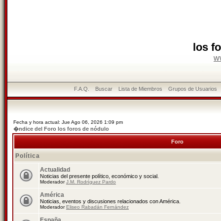
los f
w
F.A.Q.
Buscar
Lista de Miembros
Grupos de Usuarios
Fecha y hora actual: Jue Ago 06, 2026 1:09 pm
�ndice del Foro los foros de nódulo
Foro
Política
Actualidad
Noticias del presente político, económico y social.
Moderador
J.M. Rodríguez Pardo
América
Noticias, eventos y discusiones relacionados con América.
Moderador
Eliseo Rabadán Fernández
España