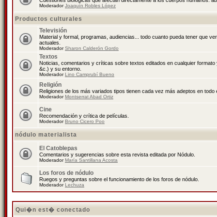
Cuestiones biológicas que afectan directamente a los cuerpos humanos: abo
Moderador
Joaquín Robles López
Productos culturales
Televisión
Material y formal, programas, audiencias... todo cuanto pueda tener que ve
actuales.
Moderador
Sharon Calderón Gordo
Textos
Noticias, comentarios y críticas sobre textos editados en cualquier formato y
&c.) y su entorno.
Moderador
Lino Camprubí Bueno
Religión
Religiones de los más variados tipos tienen cada vez más adeptos en todo 
Moderador
Montserrat Abad Ortiz
Cine
Recomendación y crítica de películas.
Moderador
Bruno Cicero Poo
nódulo materialista
El Catoblepas
Comentarios y sugerencias sobre esta revista editada por Nódulo.
Moderador
María Santillana Acosta
Los foros de nódulo
Ruegos y preguntas sobre el funcionamiento de los foros de nódulo.
Moderador
Lechuza
Qui�n est� conectado