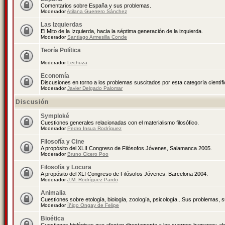
Comentarios sobre España y sus problemas.
Moderador
Atilana Guerrero Sánchez
Las Izquierdas
El Mito de la Izquierda, hacia la séptima generación de la izquierda.
Moderador
Santiago Armesilla Conde
Teoría Política
Moderador
Lechuza
Economía
Discusiones en torno a los problemas suscitados por esta categoría científ
Moderador
Javier Delgado Palomar
Discusión
Symploké
Cuestiones generales relacionadas con el materialismo filosófico.
Moderador
Pedro Insua Rodríguez
Filosofía y Cine
A propósito del XLII Congreso de Filósofos Jóvenes, Salamanca 2005.
Moderador
Bruno Cicero Poo
Filosofía y Locura
A propósito del XLI Congreso de Filósofos Jóvenes, Barcelona 2004.
Moderador
J.M. Rodríguez Pardo
Animalia
Cuestiones sobre etología, biología, zoología, psicología...Sus problemas, 
Moderador
Íñigo Ongay de Felipe
Bioética