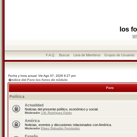
los f
w
F.A.Q.
Buscar
Lista de Miembros
Grupos de Usuarios
Fecha y hora actual: Vie Ago 07, 2026 6:27 pm
�ndice del Foro los foros de nódulo
Foro
Política
Actualidad
Noticias del presente político, económico y social.
Moderador
J.M. Rodríguez Pardo
América
Noticias, eventos y discusiones relacionados con América.
Moderador
Eliseo Rabadán Fernández
España