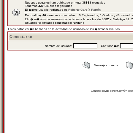
Nuestros usuarios han publicado en total
38863
mensajes
Tenemos
339
usuarios registrados
El �ltimo usuario registrado es
Roberto García-Patrón
En total hay
46
usuarios conectados :: 0 Registrados, 0 Ocultos y 46 Invitado
El n� m�ximo de usuarios conectados a la vez fue de
8082
el Sab Ago 01, 
Usuarios Registrados conectados: Ninguno
Estos datos est�n basados en la actividad de usuarios de los �ltimos 5 minutos
Conectarse
Nombre de Usuario:
Contrase�a:
Mensajes nuevos
Canal
rss
servido por el
trujam�n
de la