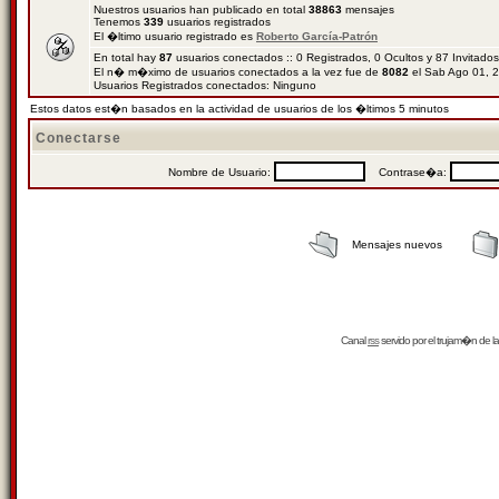
Nuestros usuarios han publicado en total
38863
mensajes
Tenemos
339
usuarios registrados
El �ltimo usuario registrado es
Roberto García-Patrón
En total hay
87
usuarios conectados :: 0 Registrados, 0 Ocultos y 87 Invitado
El n� m�ximo de usuarios conectados a la vez fue de
8082
el Sab Ago 01, 
Usuarios Registrados conectados: Ninguno
Estos datos est�n basados en la actividad de usuarios de los �ltimos 5 minutos
Conectarse
Nombre de Usuario:
Contrase�a:
Mensajes nuevos
Canal
rss
servido por el
trujam�n
de la