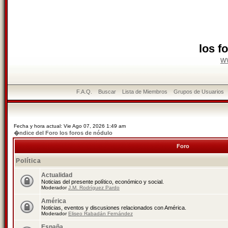
los f
w
F.A.Q.
Buscar
Lista de Miembros
Grupos de Usuarios
Fecha y hora actual: Vie Ago 07, 2026 1:49 am
�ndice del Foro los foros de nódulo
Foro
Política
Actualidad
Noticias del presente político, económico y social.
Moderador
J.M. Rodríguez Pardo
América
Noticias, eventos y discusiones relacionados con América.
Moderador
Eliseo Rabadán Fernández
España