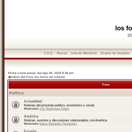
los f
w
F.A.Q.
Buscar
Lista de Miembros
Grupos de Usuarios
Fecha y hora actual: Jue Ago 06, 2026 8:36 pm
�ndice del Foro los foros de nódulo
Foro
Política
Actualidad
Noticias del presente político, económico y social.
Moderador
J.M. Rodríguez Pardo
América
Noticias, eventos y discusiones relacionados con América.
Moderador
Eliseo Rabadán Fernández
España