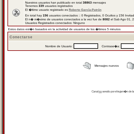
Nuestros usuarios han publicado en total
38863
mensajes
Tenemos
339
usuarios registrados
El �ltimo usuario registrado es
Roberto García-Patrón
En total hay
156
usuarios conectados :: 0 Registrados, 0 Ocultos y 156 Invit
El n� m�ximo de usuarios conectados a la vez fue de
8082
el Sab Ago 01, 
Usuarios Registrados conectados: Ninguno
Estos datos est�n basados en la actividad de usuarios de los �ltimos 5 minutos
Conectarse
Nombre de Usuario:
Contrase�a:
Mensajes nuevos
Canal
rss
servido por el
trujam�n
de la