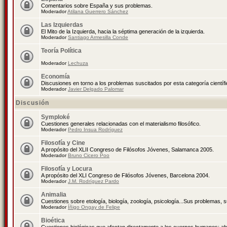
Comentarios sobre España y sus problemas.
Moderador
Atilana Guerrero Sánchez
Las Izquierdas
El Mito de la Izquierda, hacia la séptima generación de la izquierda.
Moderador
Santiago Armesilla Conde
Teoría Política
Moderador
Lechuza
Economía
Discusiones en torno a los problemas suscitados por esta categoría científ
Moderador
Javier Delgado Palomar
Discusión
Symploké
Cuestiones generales relacionadas con el materialismo filosófico.
Moderador
Pedro Insua Rodríguez
Filosofía y Cine
A propósito del XLII Congreso de Filósofos Jóvenes, Salamanca 2005.
Moderador
Bruno Cicero Poo
Filosofía y Locura
A propósito del XLI Congreso de Filósofos Jóvenes, Barcelona 2004.
Moderador
J.M. Rodríguez Pardo
Animalia
Cuestiones sobre etología, biología, zoología, psicología...Sus problemas, 
Moderador
Íñigo Ongay de Felipe
Bioética