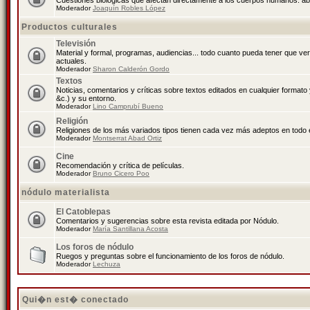
Cuestiones biológicas que afectan directamente a los cuerpos humanos: abo
Moderador
Joaquín Robles López
Productos culturales
Televisión
Material y formal, programas, audiencias... todo cuanto pueda tener que ve
actuales.
Moderador
Sharon Calderón Gordo
Textos
Noticias, comentarios y críticas sobre textos editados en cualquier formato y
&c.) y su entorno.
Moderador
Lino Camprubí Bueno
Religión
Religiones de los más variados tipos tienen cada vez más adeptos en todo 
Moderador
Montserrat Abad Ortiz
Cine
Recomendación y crítica de películas.
Moderador
Bruno Cicero Poo
nódulo materialista
El Catoblepas
Comentarios y sugerencias sobre esta revista editada por Nódulo.
Moderador
María Santillana Acosta
Los foros de nódulo
Ruegos y preguntas sobre el funcionamiento de los foros de nódulo.
Moderador
Lechuza
Qui�n est� conectado