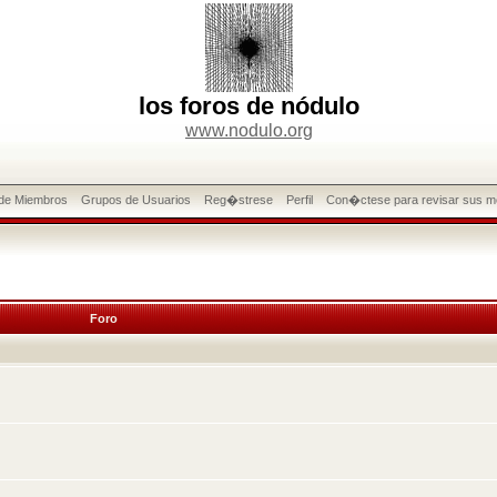
los foros de nódulo
www.nodulo.org
 de Miembros
Grupos de Usuarios
Reg�strese
Perfil
Con�ctese para revisar sus m
Foro