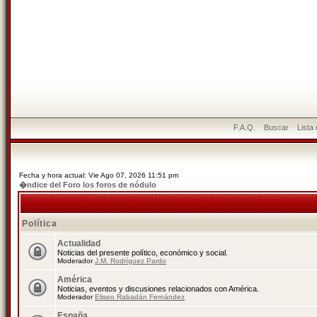
F.A.Q.
Buscar
Lista
Fecha y hora actual: Vie Ago 07, 2026 11:51 pm
�ndice del Foro los foros de nódulo
Política
Actualidad
Noticias del presente político, económico y social.
Moderador
J.M. Rodríguez Pardo
América
Noticias, eventos y discusiones relacionados con América.
Moderador
Eliseo Rabadán Fernández
España