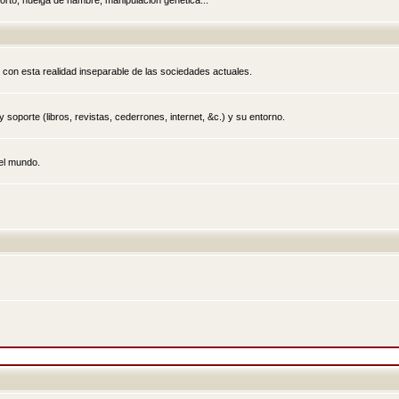
rto, huelga de hambre, manipulación genética...
 con esta realidad inseparable de las sociedades actuales.
 soporte (libros, revistas, cederrones, internet, &c.) y su entorno.
el mundo.