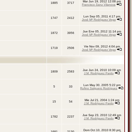
Mar Jun 19, 2012 12:08 pm
1885
3717
Francisco Sanz Vilanova
Lun Sep 05, 2011 4:17 pm
1747
2412
José Mª Rodríguez Vega
Jue Ene 05, 2012 11:14 pm
1872
3956
José Mª Rodríguez Vega
Vie Nov 09, 2012 4:04 pm
1719
2506
José Mª Rodríguez Vega
Jue Jun 24, 2010 10:09 am
1809
2583
J.M. Rodríguez Pardo
Lun May 30, 2005 5:22 pm
5
33
Rufino Salguero Rodríguez
Mie Jul 21, 2004 1:24 pm
15
54
J.M. Rodríguez Pardo
Jue Sep 23, 2010 12:49 pm
1782
2237
J.M. Rodríguez Pardo
Dom Oct 10, 2010 8:30 pm
1681
2130