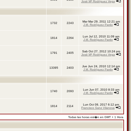
José Mª Rodríguez Vega
Mar Mar 29, 2011 12:21 pm
1732
2243
J.M. Rodríguez Pardo
Lun Jul 12, 2010 11:09 am
1814
2264
J.M. Rodríguez Pardo
Sab Oct 27, 2012 10:24 pm
1791
2405
José Mª Rodríguez Vega
Jue Jun 24, 2010 12:14 pm
13395
2403
J.M. Rodríguez Pardo
Lun Jun 07, 2010 8:33 am
1740
2093
J.M. Rodríguez Pardo
Lun Oct 09, 2017 6:12 pm
1814
2114
Francisco Sanz Vilanova
Todas las horas est�n en GMT + 1 Hora