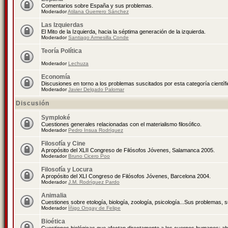
Comentarios sobre España y sus problemas.
Moderador
Atilana Guerrero Sánchez
Las Izquierdas
El Mito de la Izquierda, hacia la séptima generación de la izquierda.
Moderador
Santiago Armesilla Conde
Teoría Política
Moderador
Lechuza
Economía
Discusiones en torno a los problemas suscitados por esta categoría científ
Moderador
Javier Delgado Palomar
Discusión
Symploké
Cuestiones generales relacionadas con el materialismo filosófico.
Moderador
Pedro Insua Rodríguez
Filosofía y Cine
A propósito del XLII Congreso de Filósofos Jóvenes, Salamanca 2005.
Moderador
Bruno Cicero Poo
Filosofía y Locura
A propósito del XLI Congreso de Filósofos Jóvenes, Barcelona 2004.
Moderador
J.M. Rodríguez Pardo
Animalia
Cuestiones sobre etología, biología, zoología, psicología...Sus problemas, 
Moderador
Íñigo Ongay de Felipe
Bioética