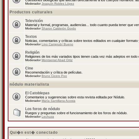
Cuestiones biológicas que afectan directamente a los cuerpos humanos: abo
Moderador
Joaquín Robles López
Productos culturales
Televisión
Material y formal, programas, audiencias... todo cuanto pueda tener que ver
Moderador
Sharon Calderón Gordo
Textos
Noticias, comentarios y críticas sobre textos editados en cualquier formato y
Moderador
Lino Camprubí Bueno
Religión
Religiones de los más variados tipos tienen cada vez más adeptos en todo 
Moderador
Montserrat Abad Ortiz
Cine
Recomendación y crítica de películas.
Moderador
Bruno Cicero Poo
nódulo materialista
El Catoblepas
Comentarios y sugerencias sobre esta revista editada por Nódulo.
Moderador
María Santillana Acosta
Los foros de nódulo
Ruegos y preguntas sobre el funcionamiento de los foros de nódulo.
Moderador
Lechuza
Qui�n est� conectado