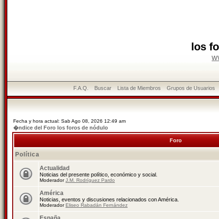
los f
w
F.A.Q.
Buscar
Lista de Miembros
Grupos de Usuarios
Fecha y hora actual: Sab Ago 08, 2026 12:49 am
�ndice del Foro los foros de nódulo
Foro
Política
Actualidad
Noticias del presente político, económico y social.
Moderador
J.M. Rodríguez Pardo
América
Noticias, eventos y discusiones relacionados con América.
Moderador
Eliseo Rabadán Fernández
España