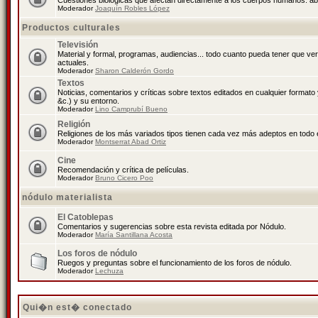
Cuestiones biológicas que afectan directamente a los cuerpos humanos: abo
Moderador
Joaquín Robles López
Productos culturales
Televisión
Material y formal, programas, audiencias... todo cuanto pueda tener que ve
actuales.
Moderador
Sharon Calderón Gordo
Textos
Noticias, comentarios y críticas sobre textos editados en cualquier formato y
&c.) y su entorno.
Moderador
Lino Camprubí Bueno
Religión
Religiones de los más variados tipos tienen cada vez más adeptos en todo 
Moderador
Montserrat Abad Ortiz
Cine
Recomendación y crítica de películas.
Moderador
Bruno Cicero Poo
nódulo materialista
El Catoblepas
Comentarios y sugerencias sobre esta revista editada por Nódulo.
Moderador
María Santillana Acosta
Los foros de nódulo
Ruegos y preguntas sobre el funcionamiento de los foros de nódulo.
Moderador
Lechuza
Qui�n est� conectado