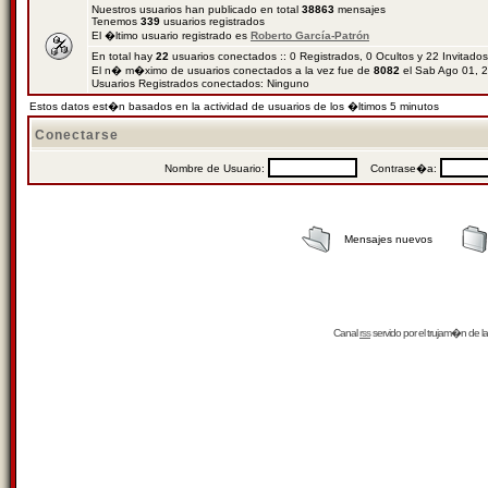
Nuestros usuarios han publicado en total
38863
mensajes
Tenemos
339
usuarios registrados
El �ltimo usuario registrado es
Roberto García-Patrón
En total hay
22
usuarios conectados :: 0 Registrados, 0 Ocultos y 22 Invitado
El n� m�ximo de usuarios conectados a la vez fue de
8082
el Sab Ago 01, 
Usuarios Registrados conectados: Ninguno
Estos datos est�n basados en la actividad de usuarios de los �ltimos 5 minutos
Conectarse
Nombre de Usuario:
Contrase�a:
Mensajes nuevos
Canal
rss
servido por el
trujam�n
de la