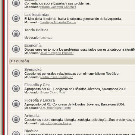
Comentarios sobre España y sus problemas.
Moderador
Atilana Guerrero Sánchez
Las Izquierdas
El Mito de la Izquierda, hacia la séptima generación de la izquierda.
Moderador
Santiago Armesilla Conde
Teoría Política
Moderador
Lechuza
Economía
Discusiones en torno a los problemas suscitados por esta categoría científ
Moderador
Javier Delgado Palomar
Discusión
Symploké
Cuestiones generales relacionadas con el materialismo filosófico.
Moderador
Pedro Insua Rodríguez
Filosofía y Cine
A propósito del XLII Congreso de Filósofos Jóvenes, Salamanca 2005.
Moderador
Bruno Cicero Poo
Filosofía y Locura
A propósito del XLI Congreso de Filósofos Jóvenes, Barcelona 2004.
Moderador
J.M. Rodríguez Pardo
Animalia
Cuestiones sobre etología, biología, zoología, psicología...Sus problemas, 
Moderador
Íñigo Ongay de Felipe
Bioética