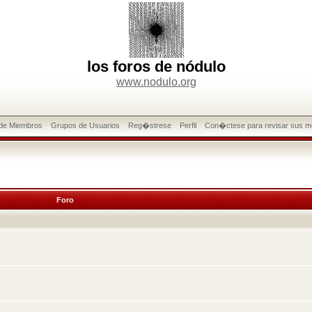
los foros de nódulo
www.nodulo.org
 de Miembros
Grupos de Usuarios
Reg�strese
Perfil
Con�ctese para revisar sus m
Foro