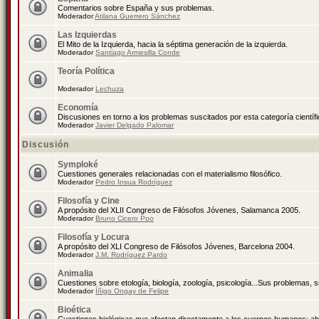
Comentarios sobre España y sus problemas.
Moderador
Atilana Guerrero Sánchez
Las Izquierdas
El Mito de la Izquierda, hacia la séptima generación de la izquierda.
Moderador
Santiago Armesilla Conde
Teoría Política
Moderador
Lechuza
Economía
Discusiones en torno a los problemas suscitados por esta categoría científ
Moderador
Javier Delgado Palomar
Discusión
Symploké
Cuestiones generales relacionadas con el materialismo filosófico.
Moderador
Pedro Insua Rodríguez
Filosofía y Cine
A propósito del XLII Congreso de Filósofos Jóvenes, Salamanca 2005.
Moderador
Bruno Cicero Poo
Filosofía y Locura
A propósito del XLI Congreso de Filósofos Jóvenes, Barcelona 2004.
Moderador
J.M. Rodríguez Pardo
Animalia
Cuestiones sobre etología, biología, zoología, psicología...Sus problemas, 
Moderador
Íñigo Ongay de Felipe
Bioética