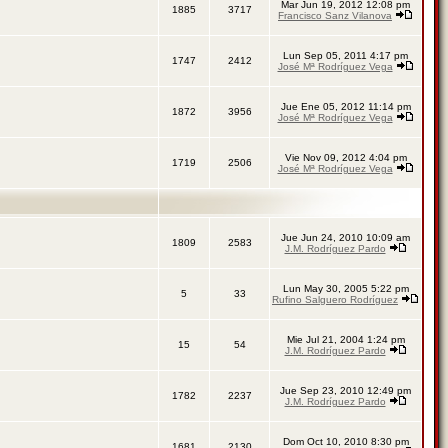
Mar Jun 19, 2012 12:08 pm
1885
3717
Francisco Sanz Vilanova
Lun Sep 05, 2011 4:17 pm
1747
2412
José Mª Rodríguez Vega
Jue Ene 05, 2012 11:14 pm
1872
3956
José Mª Rodríguez Vega
Vie Nov 09, 2012 4:04 pm
1719
2506
José Mª Rodríguez Vega
Jue Jun 24, 2010 10:09 am
1809
2583
J.M. Rodríguez Pardo
Lun May 30, 2005 5:22 pm
5
33
Rufino Salguero Rodríguez
Mie Jul 21, 2004 1:24 pm
15
54
J.M. Rodríguez Pardo
Jue Sep 23, 2010 12:49 pm
1782
2237
J.M. Rodríguez Pardo
Dom Oct 10, 2010 8:30 pm
1681
2130