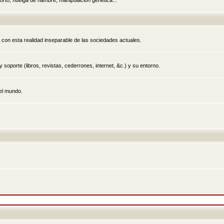
rto, huelga de hambre, manipulación genética...
 con esta realidad inseparable de las sociedades actuales.
 soporte (libros, revistas, cederrones, internet, &c.) y su entorno.
el mundo.