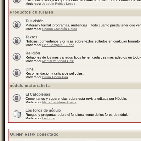
Cuestiones biológicas que afectan directamente a los cuerpos humanos: abo
Moderador
Joaquín Robles López
Productos culturales
Televisión
Material y formal, programas, audiencias... todo cuanto pueda tener que ver
Moderador
Sharon Calderón Gordo
Textos
Noticias, comentarios y críticas sobre textos editados en cualquier formato y
Moderador
Lino Camprubí Bueno
Religión
Religiones de los más variados tipos tienen cada vez más adeptos en todo 
Moderador
Montserrat Abad Ortiz
Cine
Recomendación y crítica de películas.
Moderador
Bruno Cicero Poo
nódulo materialista
El Catoblepas
Comentarios y sugerencias sobre esta revista editada por Nódulo.
Moderador
María Santillana Acosta
Los foros de nódulo
Ruegos y preguntas sobre el funcionamiento de los foros de nódulo.
Moderador
Lechuza
Qui�n est� conectado