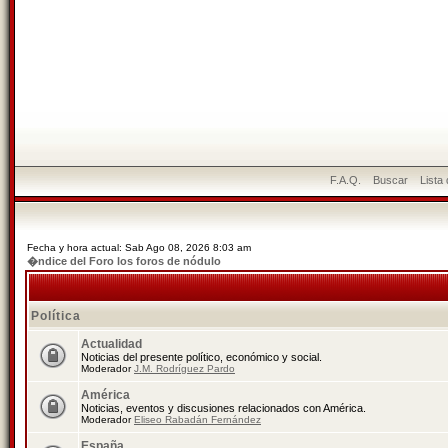
F.A.Q.
Buscar
Lista
Fecha y hora actual: Sab Ago 08, 2026 8:03 am
�ndice del Foro los foros de nódulo
Política
Actualidad
Noticias del presente político, económico y social.
Moderador
J.M. Rodríguez Pardo
América
Noticias, eventos y discusiones relacionados con América.
Moderador
Eliseo Rabadán Fernández
España