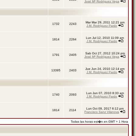
José Mª Rodríguez Vega
Mar Mar 29, 2011 12:21 pm
1732
2243
J.M. Rodríguez Pardo
Lun Jul 12, 2010 11:09 am
1814
2264
J.M. Rodríguez Pardo
Sab Oct 27, 2012 10:24 pm
1791
2405
José Mª Rodríguez Vega
Jue Jun 24, 2010 12:14 pm
13395
2403
J.M. Rodríguez Pardo
Lun Jun 07, 2010 8:33 am
1740
2093
J.M. Rodríguez Pardo
Lun Oct 09, 2017 6:12 pm
1814
2114
Francisco Sanz Vilanova
Todas las horas est�n en GMT + 1 Hora