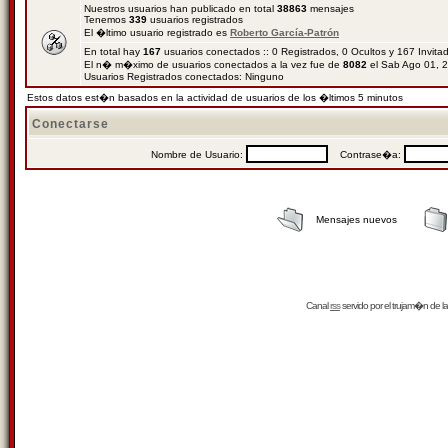
Nuestros usuarios han publicado en total
38863
mensajes
Tenemos
339
usuarios registrados
El �ltimo usuario registrado es
Roberto García-Patrón
En total hay
167
usuarios conectados :: 0 Registrados, 0 Ocultos y 167 Invit
El n� m�ximo de usuarios conectados a la vez fue de
8082
el Sab Ago 01, 
Usuarios Registrados conectados: Ninguno
Estos datos est�n basados en la actividad de usuarios de los �ltimos 5 minutos
Conectarse
Nombre de Usuario:
Contrase�a:
Mensajes nuevos
Canal
rss
servido por el
trujam�n
de la