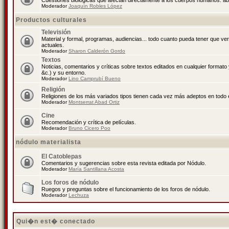
Cuestiones biológicas que afectan directamente a los cuerpos humanos: abo
Moderador
Joaquín Robles López
Productos culturales
Televisión
Material y formal, programas, audiencias... todo cuanto pueda tener que ve
actuales.
Moderador
Sharon Calderón Gordo
Textos
Noticias, comentarios y críticas sobre textos editados en cualquier formato y
&c.) y su entorno.
Moderador
Lino Camprubí Bueno
Religión
Religiones de los más variados tipos tienen cada vez más adeptos en todo 
Moderador
Montserrat Abad Ortiz
Cine
Recomendación y crítica de películas.
Moderador
Bruno Cicero Poo
nódulo materialista
El Catoblepas
Comentarios y sugerencias sobre esta revista editada por Nódulo.
Moderador
María Santillana Acosta
Los foros de nódulo
Ruegos y preguntas sobre el funcionamiento de los foros de nódulo.
Moderador
Lechuza
Qui�n est� conectado