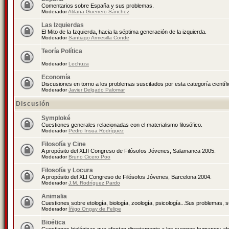
Comentarios sobre España y sus problemas.
Moderador
Atilana Guerrero Sánchez
Las Izquierdas
El Mito de la Izquierda, hacia la séptima generación de la izquierda.
Moderador
Santiago Armesilla Conde
Teoría Política
Moderador
Lechuza
Economía
Discusiones en torno a los problemas suscitados por esta categoría científ
Moderador
Javier Delgado Palomar
Discusión
Symploké
Cuestiones generales relacionadas con el materialismo filosófico.
Moderador
Pedro Insua Rodríguez
Filosofía y Cine
A propósito del XLII Congreso de Filósofos Jóvenes, Salamanca 2005.
Moderador
Bruno Cicero Poo
Filosofía y Locura
A propósito del XLI Congreso de Filósofos Jóvenes, Barcelona 2004.
Moderador
J.M. Rodríguez Pardo
Animalia
Cuestiones sobre etología, biología, zoología, psicología...Sus problemas, 
Moderador
Íñigo Ongay de Felipe
Bioética