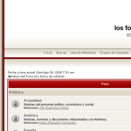
los f
w
F.A.Q.
Buscar
Lista de Miembros
Grupos de Usuarios
Fecha y hora actual: Dom Ago 09, 2026 7:51 am
�ndice del Foro los foros de nódulo
Foro
Política
Actualidad
Noticias del presente político, económico y social.
Moderador
J.M. Rodríguez Pardo
América
Noticias, eventos y discusiones relacionados con América.
Moderador
Eliseo Rabadán Fernández
España