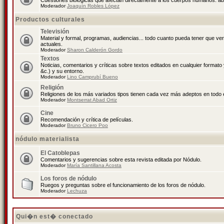
Cuestiones biológicas que afectan directamente a los cuerpos humanos: abo
Moderador
Joaquín Robles López
Productos culturales
Televisión
Material y formal, programas, audiencias... todo cuanto pueda tener que ve
actuales.
Moderador
Sharon Calderón Gordo
Textos
Noticias, comentarios y críticas sobre textos editados en cualquier formato y
&c.) y su entorno.
Moderador
Lino Camprubí Bueno
Religión
Religiones de los más variados tipos tienen cada vez más adeptos en todo 
Moderador
Montserrat Abad Ortiz
Cine
Recomendación y crítica de películas.
Moderador
Bruno Cicero Poo
nódulo materialista
El Catoblepas
Comentarios y sugerencias sobre esta revista editada por Nódulo.
Moderador
María Santillana Acosta
Los foros de nódulo
Ruegos y preguntas sobre el funcionamiento de los foros de nódulo.
Moderador
Lechuza
Qui�n est� conectado