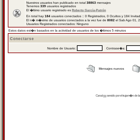
Nuestros usuarios han publicado en total
38863
mensajes
Tenemos
339
usuarios registrados
El �ltimo usuario registrado es
Roberto García-Patrón
En total hay
184
usuarios conectados :: 0 Registrados, 0 Ocultos y 184 Invit
El n� m�ximo de usuarios conectados a la vez fue de
8082
el Sab Ago 01, 
Usuarios Registrados conectados: Ninguno
Estos datos est�n basados en la actividad de usuarios de los �ltimos 5 minutos
Conectarse
Nombre de Usuario:
Contrase�a:
Mensajes nuevos
Canal
rss
servido por el
trujam�n
de la