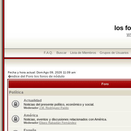
los f
w
F.A.Q.
Buscar
Lista de Miembros
Grupos de Usuarios
Fecha y hora actual: Dom Ago 09, 2026 11:09 am
�ndice del Foro los foros de nódulo
Foro
Política
Actualidad
Noticias del presente político, económico y social.
Moderador
J.M. Rodríguez Pardo
América
Noticias, eventos y discusiones relacionados con América.
Moderador
Eliseo Rabadán Fernández
España