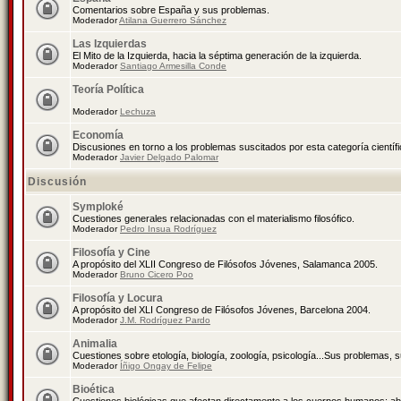
Comentarios sobre España y sus problemas.
Moderador
Atilana Guerrero Sánchez
Las Izquierdas
El Mito de la Izquierda, hacia la séptima generación de la izquierda.
Moderador
Santiago Armesilla Conde
Teoría Política
Moderador
Lechuza
Economía
Discusiones en torno a los problemas suscitados por esta categoría científ
Moderador
Javier Delgado Palomar
Discusión
Symploké
Cuestiones generales relacionadas con el materialismo filosófico.
Moderador
Pedro Insua Rodríguez
Filosofía y Cine
A propósito del XLII Congreso de Filósofos Jóvenes, Salamanca 2005.
Moderador
Bruno Cicero Poo
Filosofía y Locura
A propósito del XLI Congreso de Filósofos Jóvenes, Barcelona 2004.
Moderador
J.M. Rodríguez Pardo
Animalia
Cuestiones sobre etología, biología, zoología, psicología...Sus problemas, 
Moderador
Íñigo Ongay de Felipe
Bioética