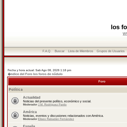
los f
w
F.A.Q.
Buscar
Lista de Miembros
Grupos de Usuarios
Fecha y hora actual: Sab Ago 08, 2026 1:16 pm
�ndice del Foro los foros de nódulo
Foro
Política
Actualidad
Noticias del presente político, económico y social.
Moderador
J.M. Rodríguez Pardo
América
Noticias, eventos y discusiones relacionados con América.
Moderador
Eliseo Rabadán Fernández
España