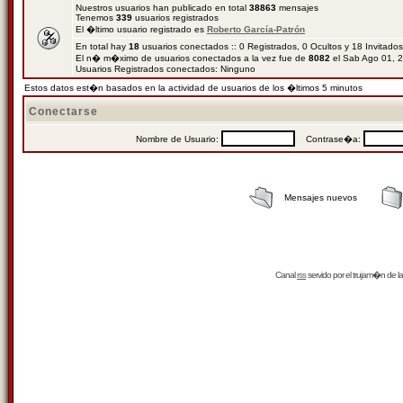
Nuestros usuarios han publicado en total
38863
mensajes
Tenemos
339
usuarios registrados
El �ltimo usuario registrado es
Roberto García-Patrón
En total hay
18
usuarios conectados :: 0 Registrados, 0 Ocultos y 18 Invitado
El n� m�ximo de usuarios conectados a la vez fue de
8082
el Sab Ago 01, 
Usuarios Registrados conectados: Ninguno
Estos datos est�n basados en la actividad de usuarios de los �ltimos 5 minutos
Conectarse
Nombre de Usuario:
Contrase�a:
Mensajes nuevos
Canal
rss
servido por el
trujam�n
de la