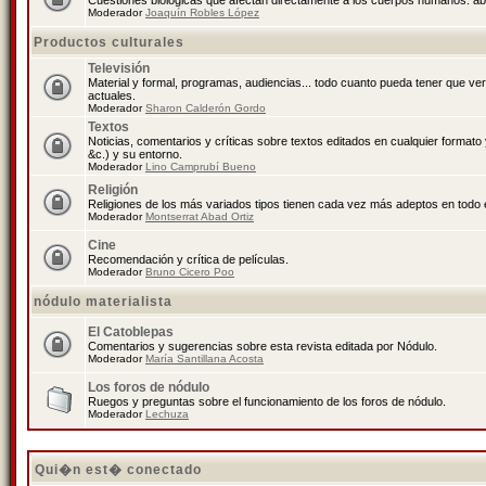
Cuestiones biológicas que afectan directamente a los cuerpos humanos: abo
Moderador
Joaquín Robles López
Productos culturales
Televisión
Material y formal, programas, audiencias... todo cuanto pueda tener que ve
actuales.
Moderador
Sharon Calderón Gordo
Textos
Noticias, comentarios y críticas sobre textos editados en cualquier formato y
&c.) y su entorno.
Moderador
Lino Camprubí Bueno
Religión
Religiones de los más variados tipos tienen cada vez más adeptos en todo 
Moderador
Montserrat Abad Ortiz
Cine
Recomendación y crítica de películas.
Moderador
Bruno Cicero Poo
nódulo materialista
El Catoblepas
Comentarios y sugerencias sobre esta revista editada por Nódulo.
Moderador
María Santillana Acosta
Los foros de nódulo
Ruegos y preguntas sobre el funcionamiento de los foros de nódulo.
Moderador
Lechuza
Qui�n est� conectado