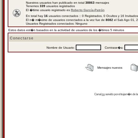
Nuestros usuarios han publicado en total
38863
mensajes
Tenemos
339
usuarios registrados
El �ltimo usuario registrado es
Roberto García-Patrón
En total hay
16
usuarios conectados :: 0 Registrados, 0 Ocultos y 16 Invitado
El n� m�ximo de usuarios conectados a la vez fue de
8082
el Sab Ago 01, 
Usuarios Registrados conectados: Ninguno
Estos datos est�n basados en la actividad de usuarios de los �ltimos 5 minutos
Conectarse
Nombre de Usuario:
Contrase�a:
Mensajes nuevos
Canal
rss
servido por el
trujam�n
de la