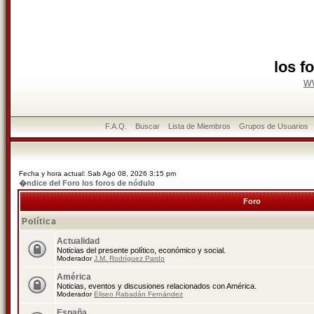
los f
w
F.A.Q.
Buscar
Lista de Miembros
Grupos de Usuarios
Fecha y hora actual: Sab Ago 08, 2026 3:15 pm
�ndice del Foro los foros de nódulo
Foro
Política
Actualidad
Noticias del presente político, económico y social.
Moderador
J.M. Rodríguez Pardo
América
Noticias, eventos y discusiones relacionados con América.
Moderador
Eliseo Rabadán Fernández
España