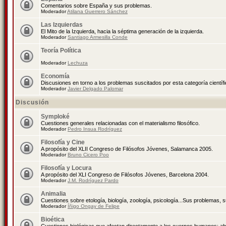
Comentarios sobre España y sus problemas.
Moderador
Atilana Guerrero Sánchez
Las Izquierdas
El Mito de la Izquierda, hacia la séptima generación de la izquierda.
Moderador
Santiago Armesilla Conde
Teoría Política
Moderador
Lechuza
Economía
Discusiones en torno a los problemas suscitados por esta categoría científ
Moderador
Javier Delgado Palomar
Discusión
Symploké
Cuestiones generales relacionadas con el materialismo filosófico.
Moderador
Pedro Insua Rodríguez
Filosofía y Cine
A propósito del XLII Congreso de Filósofos Jóvenes, Salamanca 2005.
Moderador
Bruno Cicero Poo
Filosofía y Locura
A propósito del XLI Congreso de Filósofos Jóvenes, Barcelona 2004.
Moderador
J.M. Rodríguez Pardo
Animalia
Cuestiones sobre etología, biología, zoología, psicología...Sus problemas, 
Moderador
Íñigo Ongay de Felipe
Bioética