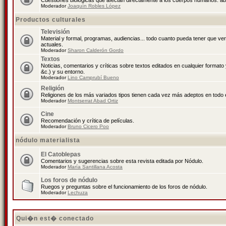
Cuestiones biológicas que afectan directamente a los cuerpos humanos: abo
Moderador
Joaquín Robles López
Productos culturales
Televisión
Material y formal, programas, audiencias... todo cuanto pueda tener que ve
actuales.
Moderador
Sharon Calderón Gordo
Textos
Noticias, comentarios y críticas sobre textos editados en cualquier formato y
&c.) y su entorno.
Moderador
Lino Camprubí Bueno
Religión
Religiones de los más variados tipos tienen cada vez más adeptos en todo 
Moderador
Montserrat Abad Ortiz
Cine
Recomendación y crítica de películas.
Moderador
Bruno Cicero Poo
nódulo materialista
El Catoblepas
Comentarios y sugerencias sobre esta revista editada por Nódulo.
Moderador
María Santillana Acosta
Los foros de nódulo
Ruegos y preguntas sobre el funcionamiento de los foros de nódulo.
Moderador
Lechuza
Qui�n est� conectado