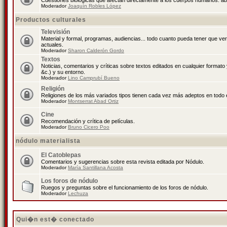
Cuestiones biológicas que afectan directamente a los cuerpos humanos: abo
Moderador
Joaquín Robles López
Productos culturales
Televisión
Material y formal, programas, audiencias... todo cuanto pueda tener que ve
actuales.
Moderador
Sharon Calderón Gordo
Textos
Noticias, comentarios y críticas sobre textos editados en cualquier formato y
&c.) y su entorno.
Moderador
Lino Camprubí Bueno
Religión
Religiones de los más variados tipos tienen cada vez más adeptos en todo 
Moderador
Montserrat Abad Ortiz
Cine
Recomendación y crítica de películas.
Moderador
Bruno Cicero Poo
nódulo materialista
El Catoblepas
Comentarios y sugerencias sobre esta revista editada por Nódulo.
Moderador
María Santillana Acosta
Los foros de nódulo
Ruegos y preguntas sobre el funcionamiento de los foros de nódulo.
Moderador
Lechuza
Qui�n est� conectado