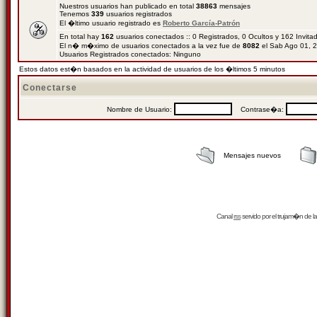
Nuestros usuarios han publicado en total
38863
mensajes
Tenemos
339
usuarios registrados
El �ltimo usuario registrado es
Roberto García-Patrón
En total hay
162
usuarios conectados :: 0 Registrados, 0 Ocultos y 162 Invit
El n� m�ximo de usuarios conectados a la vez fue de
8082
el Sab Ago 01, 
Usuarios Registrados conectados: Ninguno
Estos datos est�n basados en la actividad de usuarios de los �ltimos 5 minutos
Conectarse
Nombre de Usuario:
Contrase�a:
Mensajes nuevos
Canal
rss
servido por el
trujam�n
de la