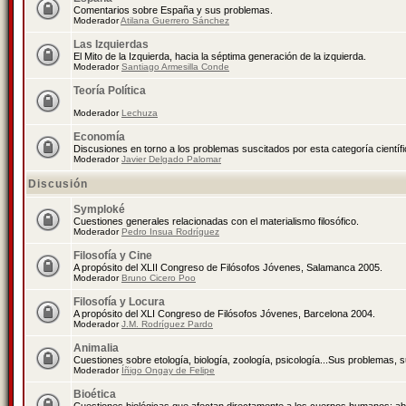
Comentarios sobre España y sus problemas.
Moderador
Atilana Guerrero Sánchez
Las Izquierdas
El Mito de la Izquierda, hacia la séptima generación de la izquierda.
Moderador
Santiago Armesilla Conde
Teoría Política
Moderador
Lechuza
Economía
Discusiones en torno a los problemas suscitados por esta categoría científ
Moderador
Javier Delgado Palomar
Discusión
Symploké
Cuestiones generales relacionadas con el materialismo filosófico.
Moderador
Pedro Insua Rodríguez
Filosofía y Cine
A propósito del XLII Congreso de Filósofos Jóvenes, Salamanca 2005.
Moderador
Bruno Cicero Poo
Filosofía y Locura
A propósito del XLI Congreso de Filósofos Jóvenes, Barcelona 2004.
Moderador
J.M. Rodríguez Pardo
Animalia
Cuestiones sobre etología, biología, zoología, psicología...Sus problemas, 
Moderador
Íñigo Ongay de Felipe
Bioética