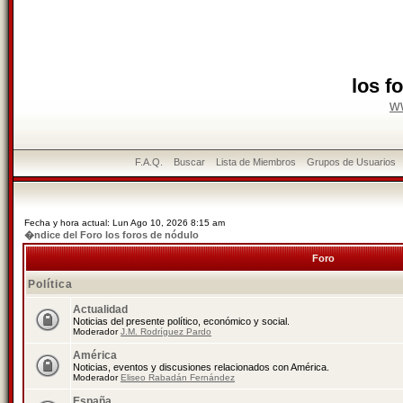
los f
w
F.A.Q.
Buscar
Lista de Miembros
Grupos de Usuarios
Fecha y hora actual: Lun Ago 10, 2026 8:15 am
�ndice del Foro los foros de nódulo
Foro
Política
Actualidad
Noticias del presente político, económico y social.
Moderador
J.M. Rodríguez Pardo
América
Noticias, eventos y discusiones relacionados con América.
Moderador
Eliseo Rabadán Fernández
España