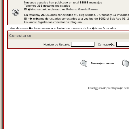
Nuestros usuarios han publicado en total
38863
mensajes
Tenemos
339
usuarios registrados
El �ltimo usuario registrado es
Roberto García-Patrón
En total hay
24
usuarios conectados :: 0 Registrados, 0 Ocultos y 24 Invitado
El n� m�ximo de usuarios conectados a la vez fue de
8082
el Sab Ago 01, 
Usuarios Registrados conectados: Ninguno
Estos datos est�n basados en la actividad de usuarios de los �ltimos 5 minutos
Conectarse
Nombre de Usuario:
Contrase�a:
Mensajes nuevos
Canal
rss
servido por el
trujam�n
de la