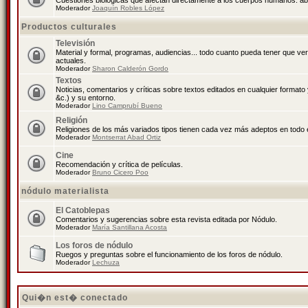
Cuestiones biológicas que afectan directamente a los cuerpos humanos: abo
Moderador
Joaquín Robles López
Productos culturales
Televisión
Material y formal, programas, audiencias... todo cuanto pueda tener que ve
actuales.
Moderador
Sharon Calderón Gordo
Textos
Noticias, comentarios y críticas sobre textos editados en cualquier formato y
&c.) y su entorno.
Moderador
Lino Camprubí Bueno
Religión
Religiones de los más variados tipos tienen cada vez más adeptos en todo 
Moderador
Montserrat Abad Ortiz
Cine
Recomendación y crítica de películas.
Moderador
Bruno Cicero Poo
nódulo materialista
El Catoblepas
Comentarios y sugerencias sobre esta revista editada por Nódulo.
Moderador
María Santillana Acosta
Los foros de nódulo
Ruegos y preguntas sobre el funcionamiento de los foros de nódulo.
Moderador
Lechuza
Qui�n est� conectado