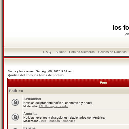
los f
w
F.A.Q.
Buscar
Lista de Miembros
Grupos de Usuarios
Fecha y hora actual: Sab Ago 08, 2026 9:09 am
�ndice del Foro los foros de nódulo
Foro
Política
Actualidad
Noticias del presente político, económico y social.
Moderador
J.M. Rodríguez Pardo
América
Noticias, eventos y discusiones relacionados con América.
Moderador
Eliseo Rabadán Fernández
España