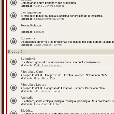
Comentarios sobre España y sus problemas.
Moderador
Atilana Guerrero Sánchez
Las Izquierdas
El Mito de la Izquierda, hacia la séptima generación de la izquierda.
Moderador
Santiago Armesilla Conde
Teoría Política
Moderador
Lechuza
Economía
Discusiones en torno a los problemas suscitados por esta categoría científ
Moderador
Javier Delgado Palomar
Discusión
Symploké
Cuestiones generales relacionadas con el materialismo filosófico.
Moderador
Pedro Insua Rodríguez
Filosofía y Cine
A propósito del XLII Congreso de Filósofos Jóvenes, Salamanca 2005.
Moderador
Bruno Cicero Poo
Filosofía y Locura
A propósito del XLI Congreso de Filósofos Jóvenes, Barcelona 2004.
Moderador
J.M. Rodríguez Pardo
Animalia
Cuestiones sobre etología, biología, zoología, psicología...Sus problemas, 
Moderador
Íñigo Ongay de Felipe
Bioética