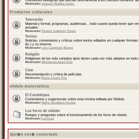
Cuestiones biológicas que afectan directamente a los cuerpos humanos: abo
Moderador
Joaquín Robles López
Productos culturales
Televisión
Material y formal, programas, audiencias... todo cuanto pueda tener que ve
actuales.
Moderador
Sharon Calderón Gordo
Textos
Noticias, comentarios y críticas sobre textos editados en cualquier formato y
&c.) y su entorno.
Moderador
Lino Camprubí Bueno
Religión
Religiones de los más variados tipos tienen cada vez más adeptos en todo 
Moderador
Montserrat Abad Ortiz
Cine
Recomendación y crítica de películas.
Moderador
Bruno Cicero Poo
nódulo materialista
El Catoblepas
Comentarios y sugerencias sobre esta revista editada por Nódulo.
Moderador
María Santillana Acosta
Los foros de nódulo
Ruegos y preguntas sobre el funcionamiento de los foros de nódulo.
Moderador
Lechuza
Qui�n est� conectado