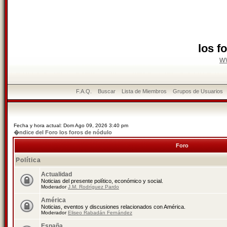
los f
w
F.A.Q.
Buscar
Lista de Miembros
Grupos de Usuarios
Fecha y hora actual: Dom Ago 09, 2026 3:40 pm
�ndice del Foro los foros de nódulo
Foro
Política
Actualidad
Noticias del presente político, económico y social.
Moderador
J.M. Rodríguez Pardo
América
Noticias, eventos y discusiones relacionados con América.
Moderador
Eliseo Rabadán Fernández
España