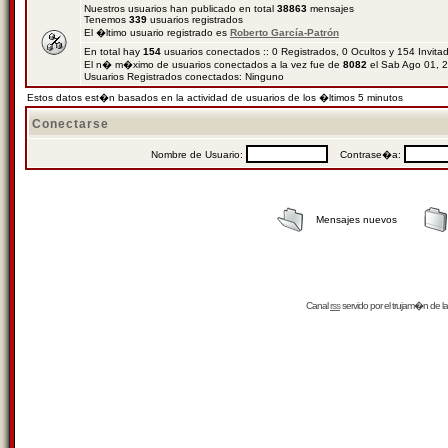
Nuestros usuarios han publicado en total
38863
mensajes
Tenemos
339
usuarios registrados
El �ltimo usuario registrado es
Roberto García-Patrón
En total hay
154
usuarios conectados :: 0 Registrados, 0 Ocultos y 154 Invit
El n� m�ximo de usuarios conectados a la vez fue de
8082
el Sab Ago 01, 
Usuarios Registrados conectados: Ninguno
Estos datos est�n basados en la actividad de usuarios de los �ltimos 5 minutos
Conectarse
Nombre de Usuario:
Contrase�a:
Mensajes nuevos
Canal
rss
servido por el
trujam�n
de la