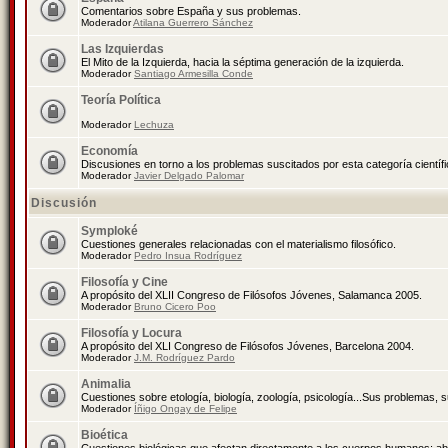
Comentarios sobre España y sus problemas.
Moderador
Atilana Guerrero Sánchez
Las Izquierdas
El Mito de la Izquierda, hacia la séptima generación de la izquierda.
Moderador
Santiago Armesilla Conde
Teoría Política
Moderador
Lechuza
Economía
Discusiones en torno a los problemas suscitados por esta categoría científ
Moderador
Javier Delgado Palomar
Discusión
Symploké
Cuestiones generales relacionadas con el materialismo filosófico.
Moderador
Pedro Insua Rodríguez
Filosofía y Cine
A propósito del XLII Congreso de Filósofos Jóvenes, Salamanca 2005.
Moderador
Bruno Cicero Poo
Filosofía y Locura
A propósito del XLI Congreso de Filósofos Jóvenes, Barcelona 2004.
Moderador
J.M. Rodríguez Pardo
Animalia
Cuestiones sobre etología, biología, zoología, psicología...Sus problemas, 
Moderador
Íñigo Ongay de Felipe
Bioética