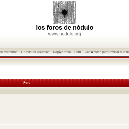
los foros de nódulo
www.nodulo.org
 de Miembros
Grupos de Usuarios
Reg�strese
Perfil
Con�ctese para revisar sus m
Foro