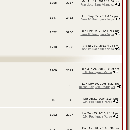
Mar Jun 19, 2012 12:08 pm
1885
3717
Francisco Sanz Vilanova
Lun Sep 05, 2011 4:17 pm
1747
2412
José Mª Rodríguez Vega
Jue Ene 05, 2012 11:14 pm
1872
3956
José Mª Rodríguez Vega
Vie Nov 09, 2012 4:04 pm
1719
2506
José Mª Rodríguez Vega
Jue Jun 24, 2010 10:09 am
1809
2583
J.M. Rodríguez Pardo
Lun May 30, 2005 5:22 pm
5
33
Rufino Salguero Rodríguez
Mie Jul 21, 2004 1:24 pm
15
54
J.M. Rodríguez Pardo
Jue Sep 23, 2010 12:49 pm
1782
2237
J.M. Rodríguez Pardo
Dom Oct 10, 2010 8:30 pm
1681
2130