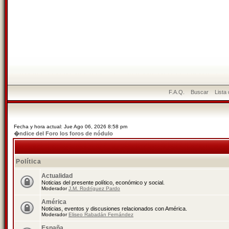
F.A.Q.
Buscar
Lista
Fecha y hora actual: Jue Ago 06, 2026 8:58 pm
�ndice del Foro los foros de nódulo
Política
Actualidad
Noticias del presente político, económico y social.
Moderador
J.M. Rodríguez Pardo
América
Noticias, eventos y discusiones relacionados con América.
Moderador
Eliseo Rabadán Fernández
España