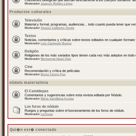
Cuestiones biológicas que afectan directamente a los cuerpos humanos: abo
Moderador
Joaquín Robles López
Productos culturales
Televisión
Material y formal, programas, audiencias... todo cuanto pueda tener que ver
Moderador
Sharon Calderón Gordo
Textos
Noticias, comentarios y críticas sobre textos editados en cualquier formato y
Moderador
Lino Camprubí Bueno
Religión
Religiones de los más variados tipos tienen cada vez más adeptos en todo 
Moderador
Montserrat Abad Ortiz
Cine
Recomendación y crítica de películas.
Moderador
Bruno Cicero Poo
nódulo materialista
El Catoblepas
Comentarios y sugerencias sobre esta revista editada por Nódulo.
Moderador
María Santillana Acosta
Los foros de nódulo
Ruegos y preguntas sobre el funcionamiento de los foros de nódulo.
Moderador
Lechuza
Qui�n est� conectado