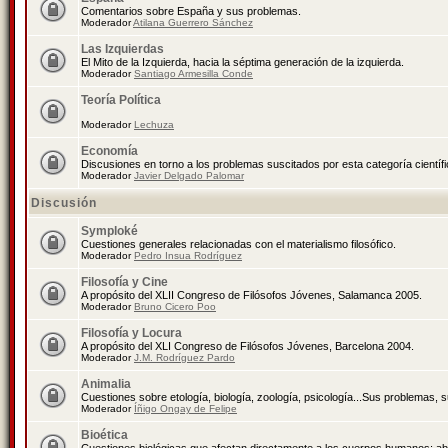
Comentarios sobre España y sus problemas.
Moderador
Atilana Guerrero Sánchez
Las Izquierdas
El Mito de la Izquierda, hacia la séptima generación de la izquierda.
Moderador
Santiago Armesilla Conde
Teoría Política
Moderador
Lechuza
Economía
Discusiones en torno a los problemas suscitados por esta categoría científ
Moderador
Javier Delgado Palomar
Discusión
Symploké
Cuestiones generales relacionadas con el materialismo filosófico.
Moderador
Pedro Insua Rodríguez
Filosofía y Cine
A propósito del XLII Congreso de Filósofos Jóvenes, Salamanca 2005.
Moderador
Bruno Cicero Poo
Filosofía y Locura
A propósito del XLI Congreso de Filósofos Jóvenes, Barcelona 2004.
Moderador
J.M. Rodríguez Pardo
Animalia
Cuestiones sobre etología, biología, zoología, psicología...Sus problemas, 
Moderador
Íñigo Ongay de Felipe
Bioética