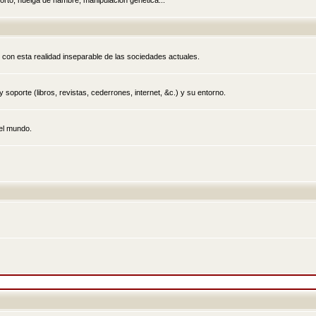
rto, huelga de hambre, manipulación genética...
 con esta realidad inseparable de las sociedades actuales.
 soporte (libros, revistas, cederrones, internet, &c.) y su entorno.
el mundo.