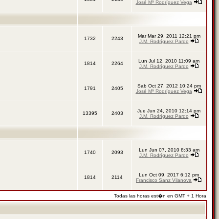
José Mª Rodríguez Vega
Mar Mar 29, 2011 12:21 pm
1732
2243
J.M. Rodríguez Pardo
Lun Jul 12, 2010 11:09 am
1814
2264
J.M. Rodríguez Pardo
Sab Oct 27, 2012 10:24 pm
1791
2405
José Mª Rodríguez Vega
Jue Jun 24, 2010 12:14 pm
13395
2403
J.M. Rodríguez Pardo
Lun Jun 07, 2010 8:33 am
1740
2093
J.M. Rodríguez Pardo
Lun Oct 09, 2017 6:12 pm
1814
2114
Francisco Sanz Vilanova
Todas las horas est�n en GMT + 1 Hora