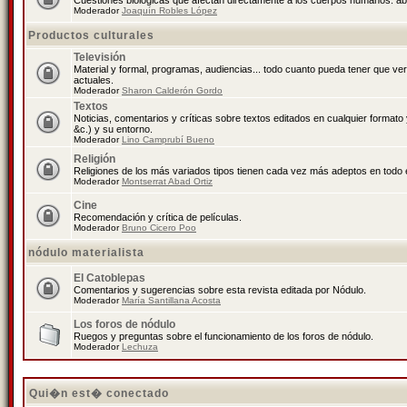
Cuestiones biológicas que afectan directamente a los cuerpos humanos: abo
Moderador
Joaquín Robles López
Productos culturales
Televisión
Material y formal, programas, audiencias... todo cuanto pueda tener que ve
actuales.
Moderador
Sharon Calderón Gordo
Textos
Noticias, comentarios y críticas sobre textos editados en cualquier formato y
&c.) y su entorno.
Moderador
Lino Camprubí Bueno
Religión
Religiones de los más variados tipos tienen cada vez más adeptos en todo 
Moderador
Montserrat Abad Ortiz
Cine
Recomendación y crítica de películas.
Moderador
Bruno Cicero Poo
nódulo materialista
El Catoblepas
Comentarios y sugerencias sobre esta revista editada por Nódulo.
Moderador
María Santillana Acosta
Los foros de nódulo
Ruegos y preguntas sobre el funcionamiento de los foros de nódulo.
Moderador
Lechuza
Qui�n est� conectado