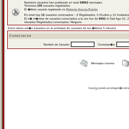
Nuestros usuarios han publicado en total
38863
mensajes
Tenemos
339
usuarios registrados
El �ltimo usuario registrado es
Roberto García-Patrón
En total hay
12
usuarios conectados :: 0 Registrados, 0 Ocultos y 12 Invitado
El n� m�ximo de usuarios conectados a la vez fue de
8082
el Sab Ago 01, 
Usuarios Registrados conectados: Ninguno
Estos datos est�n basados en la actividad de usuarios de los �ltimos 5 minutos
Conectarse
Nombre de Usuario:
Contrase�a:
Mensajes nuevos
Canal
rss
servido por el
trujam�n
de la