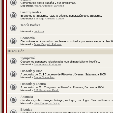
Comentarios sobre España y sus problemas.
Moderador
Atilana Guerrero Sánchez
Las Izquierdas
El Mito de la Izquierda, hacia la séptima generación de la izquierda.
Moderador
Santiago Armesilla Conde
Teoría Política
Moderador
Lechuza
Economía
Discusiones en torno a los problemas suscitados por esta categoría científ
Moderador
Javier Delgado Palomar
Discusión
Symploké
Cuestiones generales relacionadas con el materialismo filosófico.
Moderador
Pedro Insua Rodríguez
Filosofía y Cine
A propósito del XLII Congreso de Filósofos Jóvenes, Salamanca 2005.
Moderador
Bruno Cicero Poo
Filosofía y Locura
A propósito del XLI Congreso de Filósofos Jóvenes, Barcelona 2004.
Moderador
J.M. Rodríguez Pardo
Animalia
Cuestiones sobre etología, biología, zoología, psicología...Sus problemas, 
Moderador
Íñigo Ongay de Felipe
Bioética