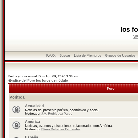
los f
w
F.A.Q.
Buscar
Lista de Miembros
Grupos de Usuarios
Fecha y hora actual: Dom Ago 09, 2026 3:36 am
�ndice del Foro los foros de nódulo
Foro
Política
Actualidad
Noticias del presente político, económico y social.
Moderador
J.M. Rodríguez Pardo
América
Noticias, eventos y discusiones relacionados con América.
Moderador
Eliseo Rabadán Fernández
España