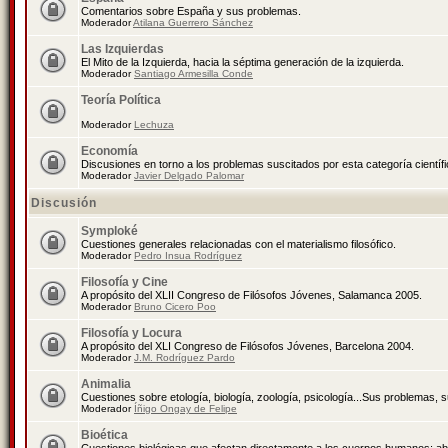
Comentarios sobre España y sus problemas.
Moderador
Atilana Guerrero Sánchez
Las Izquierdas
El Mito de la Izquierda, hacia la séptima generación de la izquierda.
Moderador
Santiago Armesilla Conde
Teoría Política
Moderador
Lechuza
Economía
Discusiones en torno a los problemas suscitados por esta categoría científ
Moderador
Javier Delgado Palomar
Discusión
Symploké
Cuestiones generales relacionadas con el materialismo filosófico.
Moderador
Pedro Insua Rodríguez
Filosofía y Cine
A propósito del XLII Congreso de Filósofos Jóvenes, Salamanca 2005.
Moderador
Bruno Cicero Poo
Filosofía y Locura
A propósito del XLI Congreso de Filósofos Jóvenes, Barcelona 2004.
Moderador
J.M. Rodríguez Pardo
Animalia
Cuestiones sobre etología, biología, zoología, psicología...Sus problemas, 
Moderador
Íñigo Ongay de Felipe
Bioética