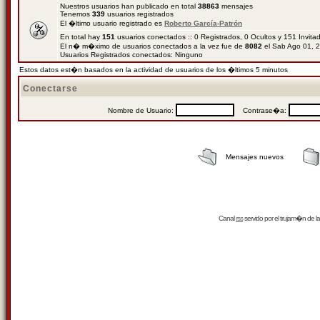
Nuestros usuarios han publicado en total
38863
mensajes
Tenemos
339
usuarios registrados
El �ltimo usuario registrado es
Roberto García-Patrón
En total hay
151
usuarios conectados :: 0 Registrados, 0 Ocultos y 151 Invit
El n� m�ximo de usuarios conectados a la vez fue de
8082
el Sab Ago 01, 
Usuarios Registrados conectados: Ninguno
Estos datos est�n basados en la actividad de usuarios de los �ltimos 5 minutos
Conectarse
Nombre de Usuario:
Contrase�a:
Mensajes nuevos
Canal
rss
servido por el
trujam�n
de la