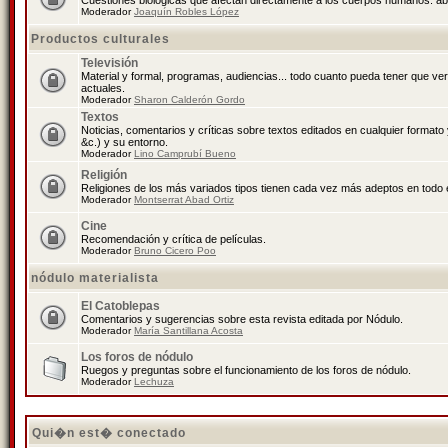
Cuestiones biológicas que afectan directamente a los cuerpos humanos: abo
Moderador
Joaquín Robles López
Productos culturales
Televisión
Material y formal, programas, audiencias... todo cuanto pueda tener que ve
actuales.
Moderador
Sharon Calderón Gordo
Textos
Noticias, comentarios y críticas sobre textos editados en cualquier formato y
&c.) y su entorno.
Moderador
Lino Camprubí Bueno
Religión
Religiones de los más variados tipos tienen cada vez más adeptos en todo 
Moderador
Montserrat Abad Ortiz
Cine
Recomendación y crítica de películas.
Moderador
Bruno Cicero Poo
nódulo materialista
El Catoblepas
Comentarios y sugerencias sobre esta revista editada por Nódulo.
Moderador
María Santillana Acosta
Los foros de nódulo
Ruegos y preguntas sobre el funcionamiento de los foros de nódulo.
Moderador
Lechuza
Qui�n est� conectado