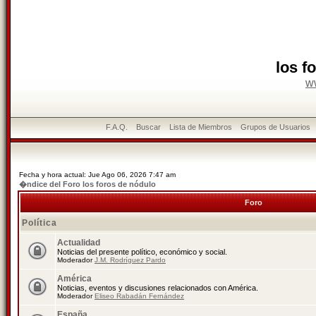
los f
w
F.A.Q.
Buscar
Lista de Miembros
Grupos de Usuarios
Fecha y hora actual: Jue Ago 06, 2026 7:47 am
�ndice del Foro los foros de nódulo
Foro
Política
Actualidad
Noticias del presente político, económico y social.
Moderador
J.M. Rodríguez Pardo
América
Noticias, eventos y discusiones relacionados con América.
Moderador
Eliseo Rabadán Fernández
España