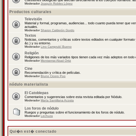
Cuestiones biológicas que afectan directamente a los cuerpos humanos: abo
Moderador
Joaquín Robles López
Productos culturales
Televisión
Material y formal, programas, audiencias... todo cuanto pueda tener que ve
actuales.
Moderador
Sharon Calderón Gordo
Textos
Noticias, comentarios y críticas sobre textos editados en cualquier formato y
&c.) y su entorno.
Moderador
Lino Camprubí Bueno
Religión
Religiones de los más variados tipos tienen cada vez más adeptos en todo 
Moderador
Montserrat Abad Ortiz
Cine
Recomendación y crítica de películas.
Moderador
Bruno Cicero Poo
nódulo materialista
El Catoblepas
Comentarios y sugerencias sobre esta revista editada por Nódulo.
Moderador
María Santillana Acosta
Los foros de nódulo
Ruegos y preguntas sobre el funcionamiento de los foros de nódulo.
Moderador
Lechuza
Qui�n est� conectado