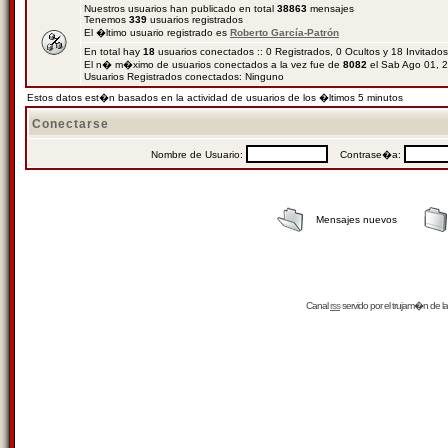
Nuestros usuarios han publicado en total
38863
mensajes
Tenemos
339
usuarios registrados
El �ltimo usuario registrado es
Roberto García-Patrón
En total hay
18
usuarios conectados :: 0 Registrados, 0 Ocultos y 18 Invitado
El n� m�ximo de usuarios conectados a la vez fue de
8082
el Sab Ago 01, 
Usuarios Registrados conectados: Ninguno
Estos datos est�n basados en la actividad de usuarios de los �ltimos 5 minutos
Conectarse
Nombre de Usuario:
Contrase�a:
Mensajes nuevos
Canal
rss
servido por el
trujam�n
de la