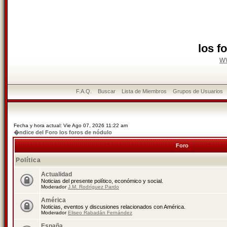
los f
w
F.A.Q.
Buscar
Lista de Miembros
Grupos de Usuarios
Fecha y hora actual: Vie Ago 07, 2026 11:22 am
�ndice del Foro los foros de nódulo
Foro
Política
Actualidad
Noticias del presente político, económico y social.
Moderador
J.M. Rodríguez Pardo
América
Noticias, eventos y discusiones relacionados con América.
Moderador
Eliseo Rabadán Fernández
España