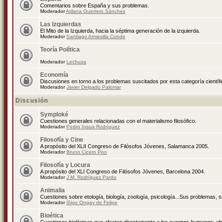
Comentarios sobre España y sus problemas.
Moderador
Atilana Guerrero Sánchez
Las Izquierdas
El Mito de la Izquierda, hacia la séptima generación de la izquierda.
Moderador
Santiago Armesilla Conde
Teoría Política
Moderador
Lechuza
Economía
Discusiones en torno a los problemas suscitados por esta categoría científ
Moderador
Javier Delgado Palomar
Discusión
Symploké
Cuestiones generales relacionadas con el materialismo filosófico.
Moderador
Pedro Insua Rodríguez
Filosofía y Cine
A propósito del XLII Congreso de Filósofos Jóvenes, Salamanca 2005.
Moderador
Bruno Cicero Poo
Filosofía y Locura
A propósito del XLI Congreso de Filósofos Jóvenes, Barcelona 2004.
Moderador
J.M. Rodríguez Pardo
Animalia
Cuestiones sobre etología, biología, zoología, psicología...Sus problemas, 
Moderador
Íñigo Ongay de Felipe
Bioética