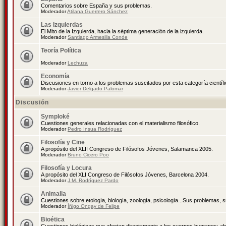
Comentarios sobre España y sus problemas.
Moderador
Atilana Guerrero Sánchez
Las Izquierdas
El Mito de la Izquierda, hacia la séptima generación de la izquierda.
Moderador
Santiago Armesilla Conde
Teoría Política
Moderador
Lechuza
Economía
Discusiones en torno a los problemas suscitados por esta categoría científ
Moderador
Javier Delgado Palomar
Discusión
Symploké
Cuestiones generales relacionadas con el materialismo filosófico.
Moderador
Pedro Insua Rodríguez
Filosofía y Cine
A propósito del XLII Congreso de Filósofos Jóvenes, Salamanca 2005.
Moderador
Bruno Cicero Poo
Filosofía y Locura
A propósito del XLI Congreso de Filósofos Jóvenes, Barcelona 2004.
Moderador
J.M. Rodríguez Pardo
Animalia
Cuestiones sobre etología, biología, zoología, psicología...Sus problemas, 
Moderador
Íñigo Ongay de Felipe
Bioética