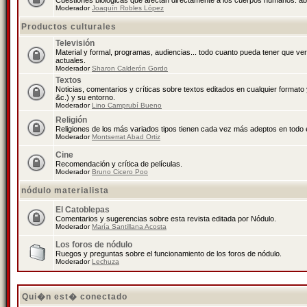
Cuestiones biológicas que afectan directamente a los cuerpos humanos: abo
Moderador
Joaquín Robles López
Productos culturales
Televisión
Material y formal, programas, audiencias... todo cuanto pueda tener que ve
actuales.
Moderador
Sharon Calderón Gordo
Textos
Noticias, comentarios y críticas sobre textos editados en cualquier formato y
&c.) y su entorno.
Moderador
Lino Camprubí Bueno
Religión
Religiones de los más variados tipos tienen cada vez más adeptos en todo 
Moderador
Montserrat Abad Ortiz
Cine
Recomendación y crítica de películas.
Moderador
Bruno Cicero Poo
nódulo materialista
El Catoblepas
Comentarios y sugerencias sobre esta revista editada por Nódulo.
Moderador
María Santillana Acosta
Los foros de nódulo
Ruegos y preguntas sobre el funcionamiento de los foros de nódulo.
Moderador
Lechuza
Qui�n est� conectado