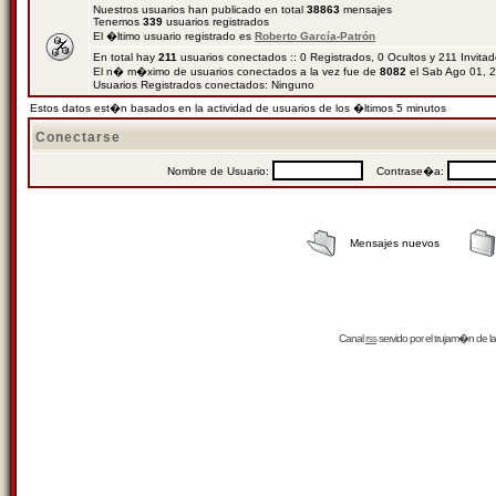
Nuestros usuarios han publicado en total
38863
mensajes
Tenemos
339
usuarios registrados
El �ltimo usuario registrado es
Roberto García-Patrón
En total hay
211
usuarios conectados :: 0 Registrados, 0 Ocultos y 211 Invita
El n� m�ximo de usuarios conectados a la vez fue de
8082
el Sab Ago 01, 
Usuarios Registrados conectados: Ninguno
Estos datos est�n basados en la actividad de usuarios de los �ltimos 5 minutos
Conectarse
Nombre de Usuario:
Contrase�a:
Mensajes nuevos
Canal
rss
servido por el
trujam�n
de la