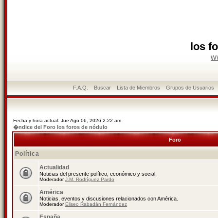
los f
w
F.A.Q.
Buscar
Lista de Miembros
Grupos de Usuarios
Fecha y hora actual: Jue Ago 06, 2026 2:22 am
�ndice del Foro los foros de nódulo
Foro
Política
Actualidad
Noticias del presente político, económico y social.
Moderador
J.M. Rodríguez Pardo
América
Noticias, eventos y discusiones relacionados con América.
Moderador
Eliseo Rabadán Fernández
España