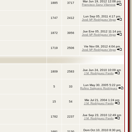
Mar Jun 19, 2012 12:08 pm
1885
3717
Francisco Sanz Vilanova
Lun Sep 05, 2011 4:17 pm
1747
2412
José Mª Rodríguez Vega
Jue Ene 05, 2012 11:14 pm
1872
3956
José Mª Rodríguez Vega
Vie Nov 09, 2012 4:04 pm
1719
2506
José Mª Rodríguez Vega
Jue Jun 24, 2010 10:09 am
1809
2583
J.M. Rodríguez Pardo
Lun May 30, 2005 5:22 pm
5
33
Rufino Salguero Rodríguez
Mie Jul 21, 2004 1:24 pm
15
54
J.M. Rodríguez Pardo
Jue Sep 23, 2010 12:49 pm
1782
2237
J.M. Rodríguez Pardo
Dom Oct 10, 2010 8:30 pm
1681
2130