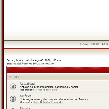
F.A.Q.
Buscar
Lista
Fecha y hora actual: Jue Ago 06, 2026 1:03 am
�ndice del Foro los foros de nódulo
Política
Actualidad
Noticias del presente político, económico y social.
Moderador
J.M. Rodríguez Pardo
América
Noticias, eventos y discusiones relacionados con América.
Moderador
Eliseo Rabadán Fernández
España