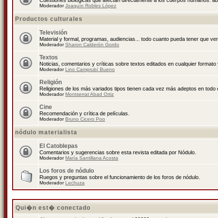
Cuestiones biológicas que afectan directamente a los cuerpos humanos: abo
Moderador
Joaquín Robles López
Productos culturales
Televisión
Material y formal, programas, audiencias... todo cuanto pueda tener que ver
Moderador
Sharon Calderón Gordo
Textos
Noticias, comentarios y críticas sobre textos editados en cualquier formato y
Moderador
Lino Camprubí Bueno
Religión
Religiones de los más variados tipos tienen cada vez más adeptos en todo 
Moderador
Montserrat Abad Ortiz
Cine
Recomendación y crítica de películas.
Moderador
Bruno Cicero Poo
nódulo materialista
El Catoblepas
Comentarios y sugerencias sobre esta revista editada por Nódulo.
Moderador
María Santillana Acosta
Los foros de nódulo
Ruegos y preguntas sobre el funcionamiento de los foros de nódulo.
Moderador
Lechuza
Qui�n est� conectado