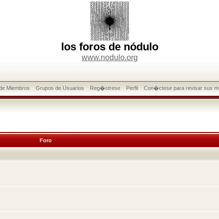
los foros de nódulo
www.nodulo.org
 de Miembros
Grupos de Usuarios
Reg�strese
Perfil
Con�ctese para revisar sus m
Foro