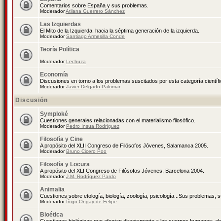
Comentarios sobre España y sus problemas.
Moderador
Atilana Guerrero Sánchez
Las Izquierdas
El Mito de la Izquierda, hacia la séptima generación de la izquierda.
Moderador
Santiago Armesilla Conde
Teoría Política
Moderador
Lechuza
Economía
Discusiones en torno a los problemas suscitados por esta categoría científ
Moderador
Javier Delgado Palomar
Discusión
Symploké
Cuestiones generales relacionadas con el materialismo filosófico.
Moderador
Pedro Insua Rodríguez
Filosofía y Cine
A propósito del XLII Congreso de Filósofos Jóvenes, Salamanca 2005.
Moderador
Bruno Cicero Poo
Filosofía y Locura
A propósito del XLI Congreso de Filósofos Jóvenes, Barcelona 2004.
Moderador
J.M. Rodríguez Pardo
Animalia
Cuestiones sobre etología, biología, zoología, psicología...Sus problemas, 
Moderador
Íñigo Ongay de Felipe
Bioética