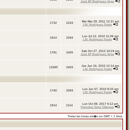
José Mª Rodríguez Vega
Mar Mar 29, 2011 12:21 pm
1732
2243
J.M. Rodríguez Pardo
Lun Jul 12, 2010 11:09 am
1814
2264
J.M. Rodríguez Pardo
Sab Oct 27, 2012 10:24 pm
1791
2405
José Mª Rodríguez Vega
Jue Jun 24, 2010 12:14 pm
13395
2403
J.M. Rodríguez Pardo
Lun Jun 07, 2010 8:33 am
1740
2093
J.M. Rodríguez Pardo
Lun Oct 09, 2017 6:12 pm
1814
2114
Francisco Sanz Vilanova
Todas las horas est�n en GMT + 1 Hora