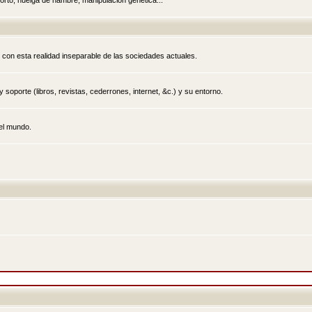
rto, huelga de hambre, manipulación genética...
 con esta realidad inseparable de las sociedades actuales.
 soporte (libros, revistas, cederrones, internet, &c.) y su entorno.
el mundo.