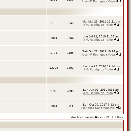
José Mª Rodríguez Vega
Mar Mar 29, 2011 12:21 pm
1732
2243
J.M. Rodríguez Pardo
Lun Jul 12, 2010 11:09 am
1814
2264
J.M. Rodríguez Pardo
Sab Oct 27, 2012 10:24 pm
1791
2405
José Mª Rodríguez Vega
Jue Jun 24, 2010 12:14 pm
13395
2403
J.M. Rodríguez Pardo
Lun Jun 07, 2010 8:33 am
1740
2093
J.M. Rodríguez Pardo
Lun Oct 09, 2017 6:12 pm
1814
2114
Francisco Sanz Vilanova
Todas las horas est�n en GMT + 1 Hora