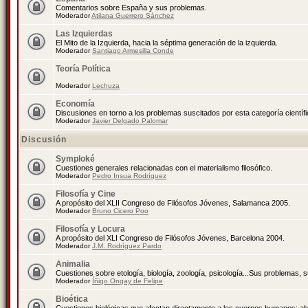
Comentarios sobre España y sus problemas.
Moderador
Atilana Guerrero Sánchez
Las Izquierdas
El Mito de la Izquierda, hacia la séptima generación de la izquierda.
Moderador
Santiago Armesilla Conde
Teoría Política
Moderador
Lechuza
Economía
Discusiones en torno a los problemas suscitados por esta categoría científ
Moderador
Javier Delgado Palomar
Discusión
Symploké
Cuestiones generales relacionadas con el materialismo filosófico.
Moderador
Pedro Insua Rodríguez
Filosofía y Cine
A propósito del XLII Congreso de Filósofos Jóvenes, Salamanca 2005.
Moderador
Bruno Cicero Poo
Filosofía y Locura
A propósito del XLI Congreso de Filósofos Jóvenes, Barcelona 2004.
Moderador
J.M. Rodríguez Pardo
Animalia
Cuestiones sobre etología, biología, zoología, psicología...Sus problemas, 
Moderador
Íñigo Ongay de Felipe
Bioética