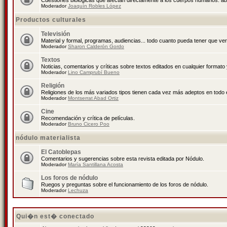
Cuestiones biológicas que afectan directamente a los cuerpos humanos: abo
Moderador
Joaquín Robles López
Productos culturales
Televisión
Material y formal, programas, audiencias... todo cuanto pueda tener que ver
Moderador
Sharon Calderón Gordo
Textos
Noticias, comentarios y críticas sobre textos editados en cualquier formato y
Moderador
Lino Camprubí Bueno
Religión
Religiones de los más variados tipos tienen cada vez más adeptos en todo 
Moderador
Montserrat Abad Ortiz
Cine
Recomendación y crítica de películas.
Moderador
Bruno Cicero Poo
nódulo materialista
El Catoblepas
Comentarios y sugerencias sobre esta revista editada por Nódulo.
Moderador
María Santillana Acosta
Los foros de nódulo
Ruegos y preguntas sobre el funcionamiento de los foros de nódulo.
Moderador
Lechuza
Qui�n est� conectado