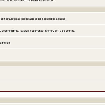
rto, huelga de hambre, manipulación genética...
 con esta realidad inseparable de las sociedades actuales.
 soporte (libros, revistas, cederrones, internet, &c.) y su entorno.
el mundo.