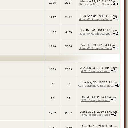
Mar Jun 19, 2012 12:08 pm
1885
3717
Francisco Sanz Vilanova
Lun Sep 05, 2011 4:17 pm
1747
2412
José Mª Rodríguez Vega
Jue Ene 05, 2012 11:14 pm
1872
3956
José Mª Rodríguez Vega
Vie Nov 09, 2012 4:04 pm
1719
2506
José Mª Rodríguez Vega
Jue Jun 24, 2010 10:09 am
1809
2583
J.M. Rodríguez Pardo
Lun May 30, 2005 5:22 pm
5
33
Rufino Salguero Rodríguez
Mie Jul 21, 2004 1:24 pm
15
54
J.M. Rodríguez Pardo
Jue Sep 23, 2010 12:49 pm
1782
2237
J.M. Rodríguez Pardo
Dom Oct 10, 2010 8:30 pm
1681
2130