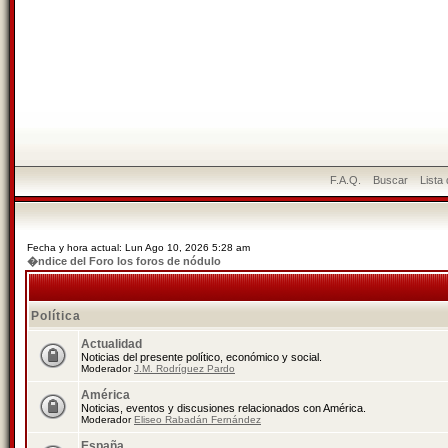
F.A.Q.
Buscar
Lista
Fecha y hora actual: Lun Ago 10, 2026 5:28 am
�ndice del Foro los foros de nódulo
Política
Actualidad
Noticias del presente político, económico y social.
Moderador
J.M. Rodríguez Pardo
América
Noticias, eventos y discusiones relacionados con América.
Moderador
Eliseo Rabadán Fernández
España