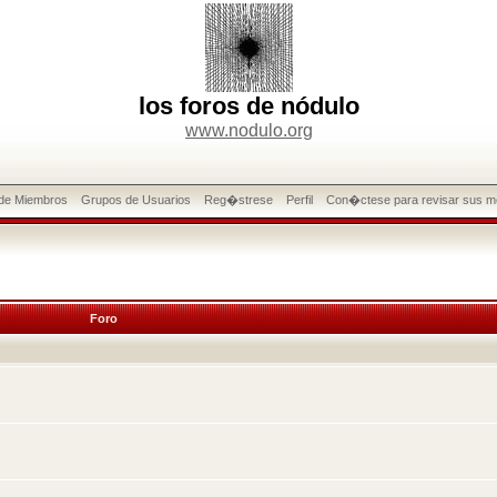
los foros de nódulo
www.nodulo.org
 de Miembros
Grupos de Usuarios
Reg�strese
Perfil
Con�ctese para revisar sus m
Foro