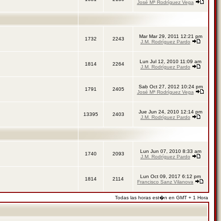
José Mª Rodríguez Vega
Mar Mar 29, 2011 12:21 pm
1732
2243
J.M. Rodríguez Pardo
Lun Jul 12, 2010 11:09 am
1814
2264
J.M. Rodríguez Pardo
Sab Oct 27, 2012 10:24 pm
1791
2405
José Mª Rodríguez Vega
Jue Jun 24, 2010 12:14 pm
13395
2403
J.M. Rodríguez Pardo
Lun Jun 07, 2010 8:33 am
1740
2093
J.M. Rodríguez Pardo
Lun Oct 09, 2017 6:12 pm
1814
2114
Francisco Sanz Vilanova
Todas las horas est�n en GMT + 1 Hora