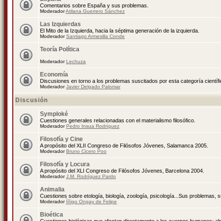
Comentarios sobre España y sus problemas.
Moderador
Atilana Guerrero Sánchez
Las Izquierdas
El Mito de la Izquierda, hacia la séptima generación de la izquierda.
Moderador
Santiago Armesilla Conde
Teoría Política
Moderador
Lechuza
Economía
Discusiones en torno a los problemas suscitados por esta categoría científ
Moderador
Javier Delgado Palomar
Discusión
Symploké
Cuestiones generales relacionadas con el materialismo filosófico.
Moderador
Pedro Insua Rodríguez
Filosofía y Cine
A propósito del XLII Congreso de Filósofos Jóvenes, Salamanca 2005.
Moderador
Bruno Cicero Poo
Filosofía y Locura
A propósito del XLI Congreso de Filósofos Jóvenes, Barcelona 2004.
Moderador
J.M. Rodríguez Pardo
Animalia
Cuestiones sobre etología, biología, zoología, psicología...Sus problemas, 
Moderador
Íñigo Ongay de Felipe
Bioética