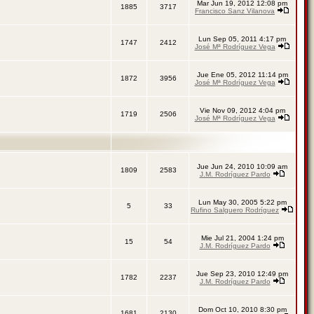
Mar Jun 19, 2012 12:08 pm
1885
3717
Francisco Sanz Vilanova
Lun Sep 05, 2011 4:17 pm
1747
2412
José Mª Rodríguez Vega
Jue Ene 05, 2012 11:14 pm
1872
3956
José Mª Rodríguez Vega
Vie Nov 09, 2012 4:04 pm
1719
2506
José Mª Rodríguez Vega
Jue Jun 24, 2010 10:09 am
1809
2583
J.M. Rodríguez Pardo
Lun May 30, 2005 5:22 pm
5
33
Rufino Salguero Rodríguez
Mie Jul 21, 2004 1:24 pm
15
54
J.M. Rodríguez Pardo
Jue Sep 23, 2010 12:49 pm
1782
2237
J.M. Rodríguez Pardo
Dom Oct 10, 2010 8:30 pm
1681
2130