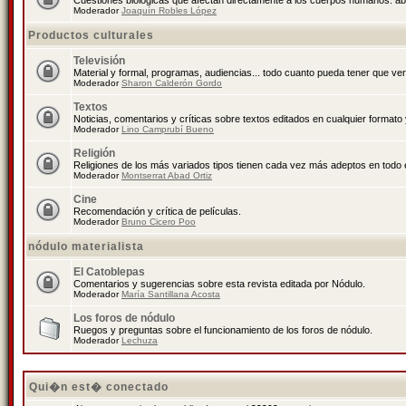
Cuestiones biológicas que afectan directamente a los cuerpos humanos: abo
Moderador
Joaquín Robles López
Productos culturales
Televisión
Material y formal, programas, audiencias... todo cuanto pueda tener que ver
Moderador
Sharon Calderón Gordo
Textos
Noticias, comentarios y críticas sobre textos editados en cualquier formato y
Moderador
Lino Camprubí Bueno
Religión
Religiones de los más variados tipos tienen cada vez más adeptos en todo 
Moderador
Montserrat Abad Ortiz
Cine
Recomendación y crítica de películas.
Moderador
Bruno Cicero Poo
nódulo materialista
El Catoblepas
Comentarios y sugerencias sobre esta revista editada por Nódulo.
Moderador
María Santillana Acosta
Los foros de nódulo
Ruegos y preguntas sobre el funcionamiento de los foros de nódulo.
Moderador
Lechuza
Qui�n est� conectado