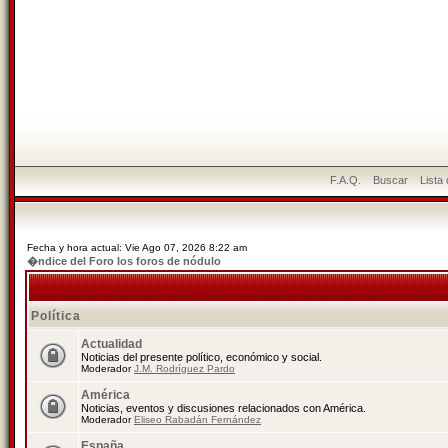
F.A.Q.
Buscar
Lista
Fecha y hora actual: Vie Ago 07, 2026 8:22 am
�ndice del Foro los foros de nódulo
Política
Actualidad
Noticias del presente político, económico y social.
Moderador
J.M. Rodríguez Pardo
América
Noticias, eventos y discusiones relacionados con América.
Moderador
Eliseo Rabadán Fernández
España