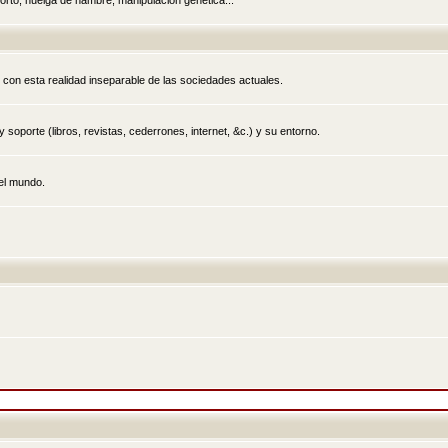
rto, huelga de hambre, manipulación genética...
 con esta realidad inseparable de las sociedades actuales.
 soporte (libros, revistas, cederrones, internet, &c.) y su entorno.
el mundo.