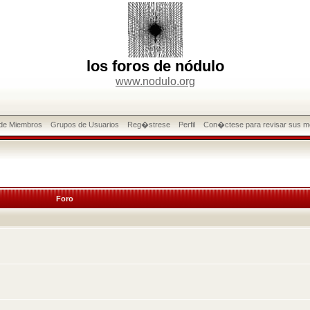
los foros de nódulo
www.nodulo.org
 de Miembros
Grupos de Usuarios
Reg�strese
Perfil
Con�ctese para revisar sus m
Foro