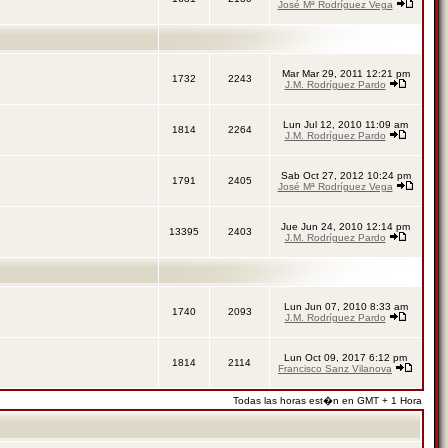
José Mª Rodríguez Vega
Mar Mar 29, 2011 12:21 pm
1732
2243
J.M. Rodríguez Pardo
Lun Jul 12, 2010 11:09 am
1814
2264
J.M. Rodríguez Pardo
Sab Oct 27, 2012 10:24 pm
1791
2405
José Mª Rodríguez Vega
Jue Jun 24, 2010 12:14 pm
13395
2403
J.M. Rodríguez Pardo
Lun Jun 07, 2010 8:33 am
1740
2093
J.M. Rodríguez Pardo
Lun Oct 09, 2017 6:12 pm
1814
2114
Francisco Sanz Vilanova
Todas las horas est�n en GMT + 1 Hora