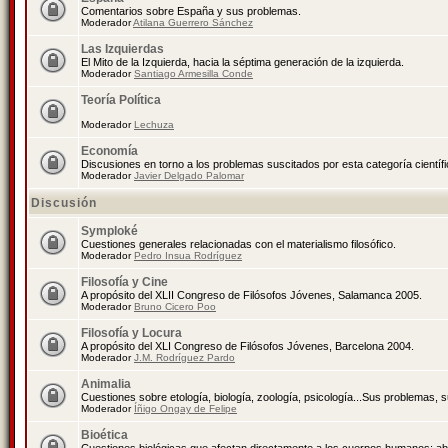
Comentarios sobre España y sus problemas.
Moderador
Atilana Guerrero Sánchez
Las Izquierdas
El Mito de la Izquierda, hacia la séptima generación de la izquierda.
Moderador
Santiago Armesilla Conde
Teoría Política
Moderador
Lechuza
Economía
Discusiones en torno a los problemas suscitados por esta categoría científ
Moderador
Javier Delgado Palomar
Discusión
Symploké
Cuestiones generales relacionadas con el materialismo filosófico.
Moderador
Pedro Insua Rodríguez
Filosofía y Cine
A propósito del XLII Congreso de Filósofos Jóvenes, Salamanca 2005.
Moderador
Bruno Cicero Poo
Filosofía y Locura
A propósito del XLI Congreso de Filósofos Jóvenes, Barcelona 2004.
Moderador
J.M. Rodríguez Pardo
Animalia
Cuestiones sobre etología, biología, zoología, psicología...Sus problemas, 
Moderador
Íñigo Ongay de Felipe
Bioética