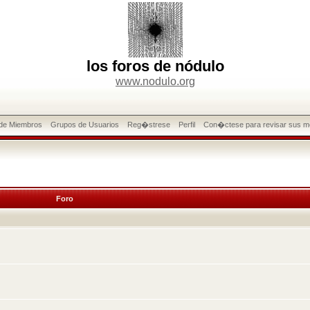
los foros de nódulo
www.nodulo.org
 de Miembros
Grupos de Usuarios
Reg�strese
Perfil
Con�ctese para revisar sus m
Foro