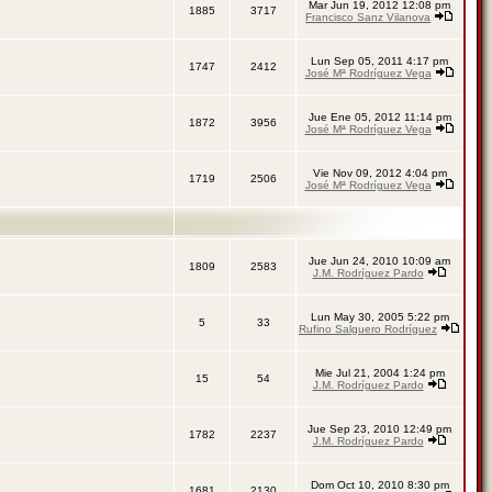
Mar Jun 19, 2012 12:08 pm
1885
3717
Francisco Sanz Vilanova
Lun Sep 05, 2011 4:17 pm
1747
2412
José Mª Rodríguez Vega
Jue Ene 05, 2012 11:14 pm
1872
3956
José Mª Rodríguez Vega
Vie Nov 09, 2012 4:04 pm
1719
2506
José Mª Rodríguez Vega
Jue Jun 24, 2010 10:09 am
1809
2583
J.M. Rodríguez Pardo
Lun May 30, 2005 5:22 pm
5
33
Rufino Salguero Rodríguez
Mie Jul 21, 2004 1:24 pm
15
54
J.M. Rodríguez Pardo
Jue Sep 23, 2010 12:49 pm
1782
2237
J.M. Rodríguez Pardo
Dom Oct 10, 2010 8:30 pm
1681
2130