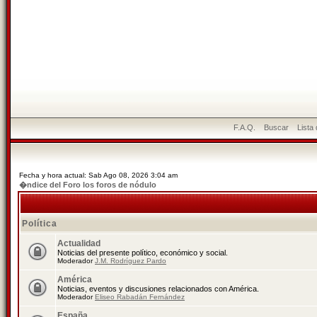
F.A.Q.
Buscar
Lista
Fecha y hora actual: Sab Ago 08, 2026 3:04 am
�ndice del Foro los foros de nódulo
Política
Actualidad
Noticias del presente político, económico y social.
Moderador
J.M. Rodríguez Pardo
América
Noticias, eventos y discusiones relacionados con América.
Moderador
Eliseo Rabadán Fernández
España