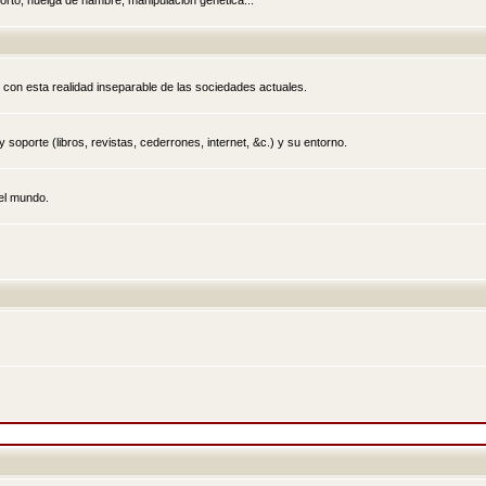
rto, huelga de hambre, manipulación genética...
 con esta realidad inseparable de las sociedades actuales.
 soporte (libros, revistas, cederrones, internet, &c.) y su entorno.
el mundo.