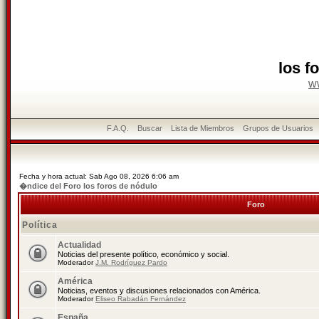
los f
w
F.A.Q.
Buscar
Lista de Miembros
Grupos de Usuarios
Fecha y hora actual: Sab Ago 08, 2026 6:06 am
�ndice del Foro los foros de nódulo
Foro
Política
Actualidad
Noticias del presente político, económico y social.
Moderador
J.M. Rodríguez Pardo
América
Noticias, eventos y discusiones relacionados con América.
Moderador
Eliseo Rabadán Fernández
España