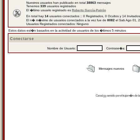
Nuestros usuarios han publicado en total
38863
mensajes
Tenemos
339
usuarios registrados
El �ltimo usuario registrado es
Roberto García-Patrón
En total hay
14
usuarios conectados :: 0 Registrados, 0 Ocultos y 14 Invitado
El n� m�ximo de usuarios conectados a la vez fue de
8082
el Sab Ago 01, 
Usuarios Registrados conectados: Ninguno
Estos datos est�n basados en la actividad de usuarios de los �ltimos 5 minutos
Conectarse
Nombre de Usuario:
Contrase�a:
Mensajes nuevos
Canal
rss
servido por el
trujam�n
de la