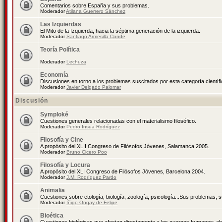
Comentarios sobre España y sus problemas.
Moderador
Atilana Guerrero Sánchez
Las Izquierdas
El Mito de la Izquierda, hacia la séptima generación de la izquierda.
Moderador
Santiago Armesilla Conde
Teoría Política
Moderador
Lechuza
Economía
Discusiones en torno a los problemas suscitados por esta categoría científ
Moderador
Javier Delgado Palomar
Discusión
Symploké
Cuestiones generales relacionadas con el materialismo filosófico.
Moderador
Pedro Insua Rodríguez
Filosofía y Cine
A propósito del XLII Congreso de Filósofos Jóvenes, Salamanca 2005.
Moderador
Bruno Cicero Poo
Filosofía y Locura
A propósito del XLI Congreso de Filósofos Jóvenes, Barcelona 2004.
Moderador
J.M. Rodríguez Pardo
Animalia
Cuestiones sobre etología, biología, zoología, psicología...Sus problemas, 
Moderador
Íñigo Ongay de Felipe
Bioética