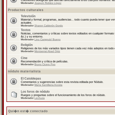
Cuestiones biológicas que afectan directamente a los cuerpos humanos: abo
Moderador
Joaquín Robles López
Productos culturales
Televisión
Material y formal, programas, audiencias... todo cuanto pueda tener que ve
actuales.
Moderador
Sharon Calderón Gordo
Textos
Noticias, comentarios y críticas sobre textos editados en cualquier formato y
&c.) y su entorno.
Moderador
Lino Camprubí Bueno
Religión
Religiones de los más variados tipos tienen cada vez más adeptos en todo 
Moderador
Montserrat Abad Ortiz
Cine
Recomendación y crítica de películas.
Moderador
Bruno Cicero Poo
nódulo materialista
El Catoblepas
Comentarios y sugerencias sobre esta revista editada por Nódulo.
Moderador
María Santillana Acosta
Los foros de nódulo
Ruegos y preguntas sobre el funcionamiento de los foros de nódulo.
Moderador
Lechuza
Qui�n est� conectado