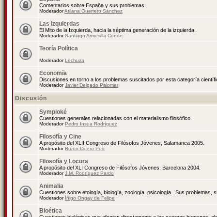
Comentarios sobre España y sus problemas.
Moderador
Atilana Guerrero Sánchez
Las Izquierdas
El Mito de la Izquierda, hacia la séptima generación de la izquierda.
Moderador
Santiago Armesilla Conde
Teoría Política
Moderador
Lechuza
Economía
Discusiones en torno a los problemas suscitados por esta categoría científ
Moderador
Javier Delgado Palomar
Discusión
Symploké
Cuestiones generales relacionadas con el materialismo filosófico.
Moderador
Pedro Insua Rodríguez
Filosofía y Cine
A propósito del XLII Congreso de Filósofos Jóvenes, Salamanca 2005.
Moderador
Bruno Cicero Poo
Filosofía y Locura
A propósito del XLI Congreso de Filósofos Jóvenes, Barcelona 2004.
Moderador
J.M. Rodríguez Pardo
Animalia
Cuestiones sobre etología, biología, zoología, psicología...Sus problemas, 
Moderador
Íñigo Ongay de Felipe
Bioética