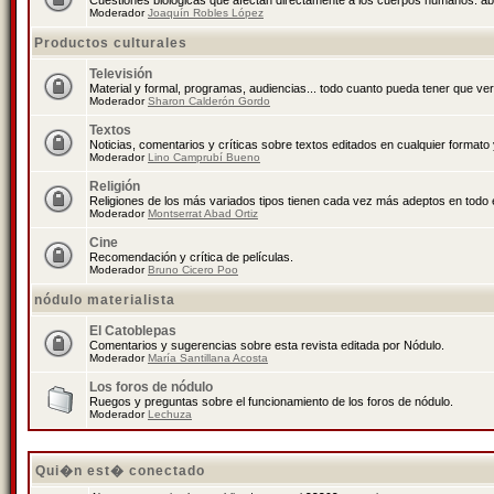
Cuestiones biológicas que afectan directamente a los cuerpos humanos: abo
Moderador
Joaquín Robles López
Productos culturales
Televisión
Material y formal, programas, audiencias... todo cuanto pueda tener que ver
Moderador
Sharon Calderón Gordo
Textos
Noticias, comentarios y críticas sobre textos editados en cualquier formato y
Moderador
Lino Camprubí Bueno
Religión
Religiones de los más variados tipos tienen cada vez más adeptos en todo 
Moderador
Montserrat Abad Ortiz
Cine
Recomendación y crítica de películas.
Moderador
Bruno Cicero Poo
nódulo materialista
El Catoblepas
Comentarios y sugerencias sobre esta revista editada por Nódulo.
Moderador
María Santillana Acosta
Los foros de nódulo
Ruegos y preguntas sobre el funcionamiento de los foros de nódulo.
Moderador
Lechuza
Qui�n est� conectado