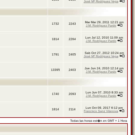
José Mª Rodríguez Vega
Mar Mar 29, 2011 12:21 pm
1732
2243
J.M. Rodríguez Pardo
Lun Jul 12, 2010 11:09 am
1814
2264
J.M. Rodríguez Pardo
Sab Oct 27, 2012 10:24 pm
1791
2405
José Mª Rodríguez Vega
Jue Jun 24, 2010 12:14 pm
13395
2403
J.M. Rodríguez Pardo
Lun Jun 07, 2010 8:33 am
1740
2093
J.M. Rodríguez Pardo
Lun Oct 09, 2017 6:12 pm
1814
2114
Francisco Sanz Vilanova
Todas las horas est�n en GMT + 1 Hora