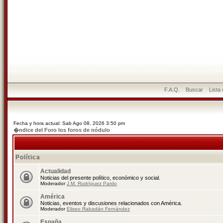
F.A.Q.
Buscar
Lista
Fecha y hora actual: Sab Ago 08, 2026 3:50 pm
�ndice del Foro los foros de nódulo
Política
Actualidad
Noticias del presente político, económico y social.
Moderador
J.M. Rodríguez Pardo
América
Noticias, eventos y discusiones relacionados con América.
Moderador
Eliseo Rabadán Fernández
España