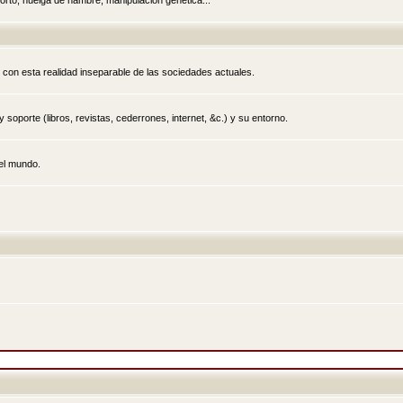
rto, huelga de hambre, manipulación genética...
 con esta realidad inseparable de las sociedades actuales.
 soporte (libros, revistas, cederrones, internet, &c.) y su entorno.
el mundo.