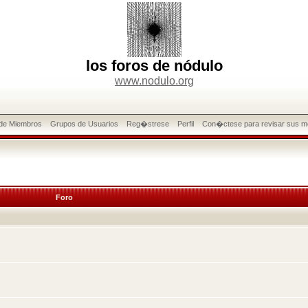
los foros de nódulo
www.nodulo.org
 de Miembros
Grupos de Usuarios
Reg�strese
Perfil
Con�ctese para revisar sus m
Foro