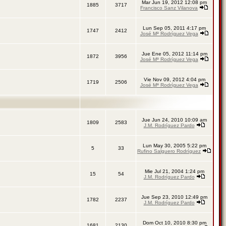
Mar Jun 19, 2012 12:08 pm
1885
3717
Francisco Sanz Vilanova
Lun Sep 05, 2011 4:17 pm
1747
2412
José Mª Rodríguez Vega
Jue Ene 05, 2012 11:14 pm
1872
3956
José Mª Rodríguez Vega
Vie Nov 09, 2012 4:04 pm
1719
2506
José Mª Rodríguez Vega
Jue Jun 24, 2010 10:09 am
1809
2583
J.M. Rodríguez Pardo
Lun May 30, 2005 5:22 pm
5
33
Rufino Salguero Rodríguez
Mie Jul 21, 2004 1:24 pm
15
54
J.M. Rodríguez Pardo
Jue Sep 23, 2010 12:49 pm
1782
2237
J.M. Rodríguez Pardo
Dom Oct 10, 2010 8:30 pm
1681
2130