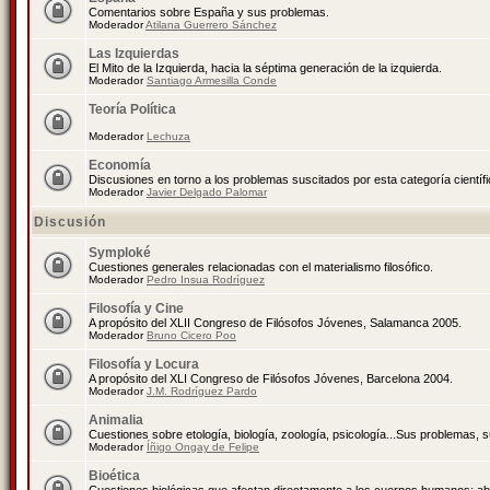
Comentarios sobre España y sus problemas.
Moderador
Atilana Guerrero Sánchez
Las Izquierdas
El Mito de la Izquierda, hacia la séptima generación de la izquierda.
Moderador
Santiago Armesilla Conde
Teoría Política
Moderador
Lechuza
Economía
Discusiones en torno a los problemas suscitados por esta categoría científ
Moderador
Javier Delgado Palomar
Discusión
Symploké
Cuestiones generales relacionadas con el materialismo filosófico.
Moderador
Pedro Insua Rodríguez
Filosofía y Cine
A propósito del XLII Congreso de Filósofos Jóvenes, Salamanca 2005.
Moderador
Bruno Cicero Poo
Filosofía y Locura
A propósito del XLI Congreso de Filósofos Jóvenes, Barcelona 2004.
Moderador
J.M. Rodríguez Pardo
Animalia
Cuestiones sobre etología, biología, zoología, psicología...Sus problemas, 
Moderador
Íñigo Ongay de Felipe
Bioética