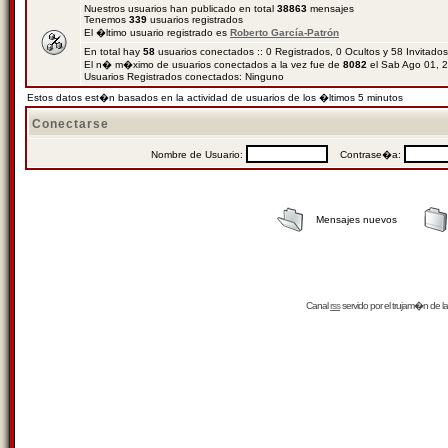
Nuestros usuarios han publicado en total
38863
mensajes
Tenemos
339
usuarios registrados
El �ltimo usuario registrado es
Roberto García-Patrón
En total hay
58
usuarios conectados :: 0 Registrados, 0 Ocultos y 58 Invitado
El n� m�ximo de usuarios conectados a la vez fue de
8082
el Sab Ago 01, 
Usuarios Registrados conectados: Ninguno
Estos datos est�n basados en la actividad de usuarios de los �ltimos 5 minutos
Conectarse
Nombre de Usuario:
Contrase�a:
Mensajes nuevos
Canal
rss
servido por el
trujam�n
de la