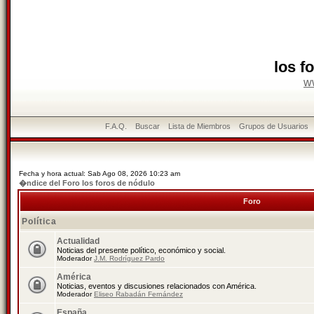
los f
w
F.A.Q.
Buscar
Lista de Miembros
Grupos de Usuarios
Fecha y hora actual: Sab Ago 08, 2026 10:23 am
�ndice del Foro los foros de nódulo
Foro
Política
Actualidad
Noticias del presente político, económico y social.
Moderador
J.M. Rodríguez Pardo
América
Noticias, eventos y discusiones relacionados con América.
Moderador
Eliseo Rabadán Fernández
España