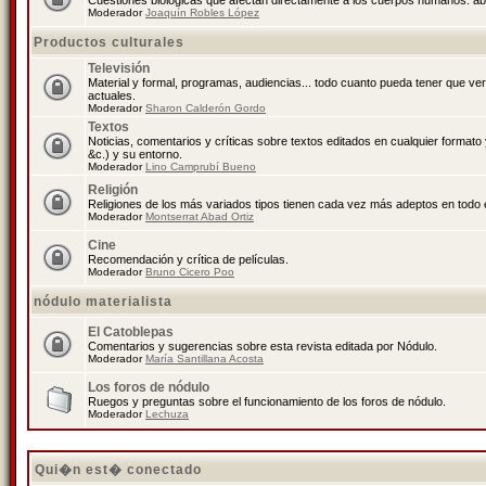
Cuestiones biológicas que afectan directamente a los cuerpos humanos: abo
Moderador
Joaquín Robles López
Productos culturales
Televisión
Material y formal, programas, audiencias... todo cuanto pueda tener que ve
actuales.
Moderador
Sharon Calderón Gordo
Textos
Noticias, comentarios y críticas sobre textos editados en cualquier formato y
&c.) y su entorno.
Moderador
Lino Camprubí Bueno
Religión
Religiones de los más variados tipos tienen cada vez más adeptos en todo 
Moderador
Montserrat Abad Ortiz
Cine
Recomendación y crítica de películas.
Moderador
Bruno Cicero Poo
nódulo materialista
El Catoblepas
Comentarios y sugerencias sobre esta revista editada por Nódulo.
Moderador
María Santillana Acosta
Los foros de nódulo
Ruegos y preguntas sobre el funcionamiento de los foros de nódulo.
Moderador
Lechuza
Qui�n est� conectado