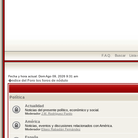
F.A.Q.
Buscar
Lista
Fecha y hora actual: Dom Ago 09, 2026 9:31 am
�ndice del Foro los foros de nódulo
Política
Actualidad
Noticias del presente político, económico y social.
Moderador
J.M. Rodríguez Pardo
América
Noticias, eventos y discusiones relacionados con América.
Moderador
Eliseo Rabadán Fernández
España