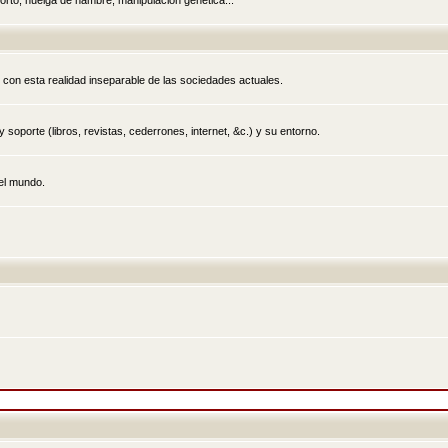
rto, huelga de hambre, manipulación genética...
 con esta realidad inseparable de las sociedades actuales.
 soporte (libros, revistas, cederrones, internet, &c.) y su entorno.
el mundo.