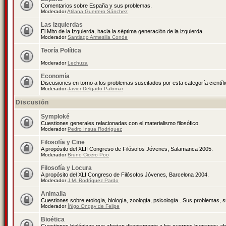
Comentarios sobre España y sus problemas.
Moderador
Atilana Guerrero Sánchez
Las Izquierdas
El Mito de la Izquierda, hacia la séptima generación de la izquierda.
Moderador
Santiago Armesilla Conde
Teoría Política
Moderador
Lechuza
Economía
Discusiones en torno a los problemas suscitados por esta categoría científ
Moderador
Javier Delgado Palomar
Discusión
Symploké
Cuestiones generales relacionadas con el materialismo filosófico.
Moderador
Pedro Insua Rodríguez
Filosofía y Cine
A propósito del XLII Congreso de Filósofos Jóvenes, Salamanca 2005.
Moderador
Bruno Cicero Poo
Filosofía y Locura
A propósito del XLI Congreso de Filósofos Jóvenes, Barcelona 2004.
Moderador
J.M. Rodríguez Pardo
Animalia
Cuestiones sobre etología, biología, zoología, psicología...Sus problemas, 
Moderador
Íñigo Ongay de Felipe
Bioética