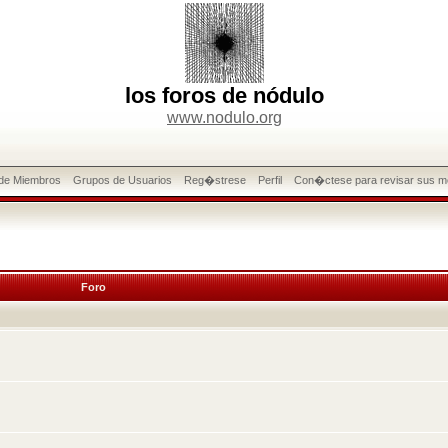
los foros de nódulo
www.nodulo.org
 de Miembros
Grupos de Usuarios
Reg�strese
Perfil
Con�ctese para revisar sus m
Foro