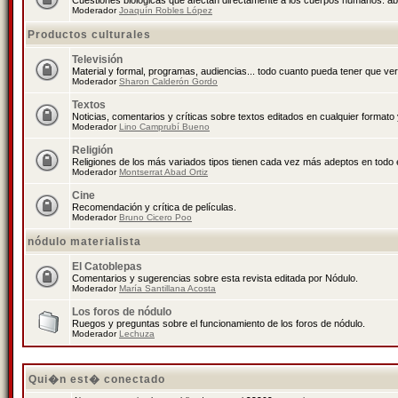
Cuestiones biológicas que afectan directamente a los cuerpos humanos: abo
Moderador
Joaquín Robles López
Productos culturales
Televisión
Material y formal, programas, audiencias... todo cuanto pueda tener que ver
Moderador
Sharon Calderón Gordo
Textos
Noticias, comentarios y críticas sobre textos editados en cualquier formato y
Moderador
Lino Camprubí Bueno
Religión
Religiones de los más variados tipos tienen cada vez más adeptos en todo 
Moderador
Montserrat Abad Ortiz
Cine
Recomendación y crítica de películas.
Moderador
Bruno Cicero Poo
nódulo materialista
El Catoblepas
Comentarios y sugerencias sobre esta revista editada por Nódulo.
Moderador
María Santillana Acosta
Los foros de nódulo
Ruegos y preguntas sobre el funcionamiento de los foros de nódulo.
Moderador
Lechuza
Qui�n est� conectado