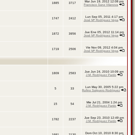
Mar Jun 19, 2012 12:08 pm
1885
3717
Francisco Sanz Vilanova
Lun Sep 05, 2011 4:17 pm
1747
2412
José Mª Rodríguez Vega
Jue Ene 05, 2012 11:14 pm
1872
3956
José Mª Rodríguez Vega
Vie Nov 09, 2012 4:04 pm
1719
2506
José Mª Rodríguez Vega
Jue Jun 24, 2010 10:09 am
1809
2583
J.M. Rodríguez Pardo
Lun May 30, 2005 5:22 pm
5
33
Rufino Salguero Rodríguez
Mie Jul 21, 2004 1:24 pm
15
54
J.M. Rodríguez Pardo
Jue Sep 23, 2010 12:49 pm
1782
2237
J.M. Rodríguez Pardo
Dom Oct 10, 2010 8:30 pm
1681
2130