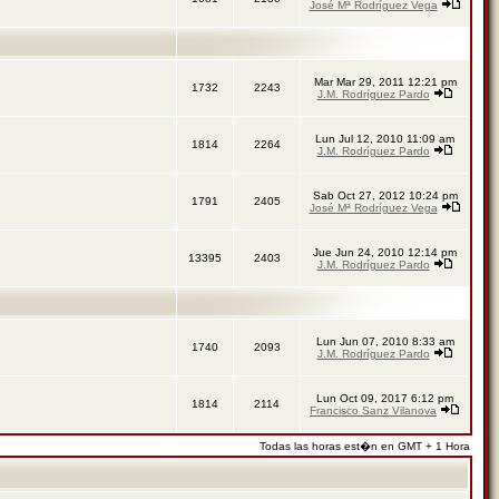
José Mª Rodríguez Vega
Mar Mar 29, 2011 12:21 pm
1732
2243
J.M. Rodríguez Pardo
Lun Jul 12, 2010 11:09 am
1814
2264
J.M. Rodríguez Pardo
Sab Oct 27, 2012 10:24 pm
1791
2405
José Mª Rodríguez Vega
Jue Jun 24, 2010 12:14 pm
13395
2403
J.M. Rodríguez Pardo
Lun Jun 07, 2010 8:33 am
1740
2093
J.M. Rodríguez Pardo
Lun Oct 09, 2017 6:12 pm
1814
2114
Francisco Sanz Vilanova
Todas las horas est�n en GMT + 1 Hora