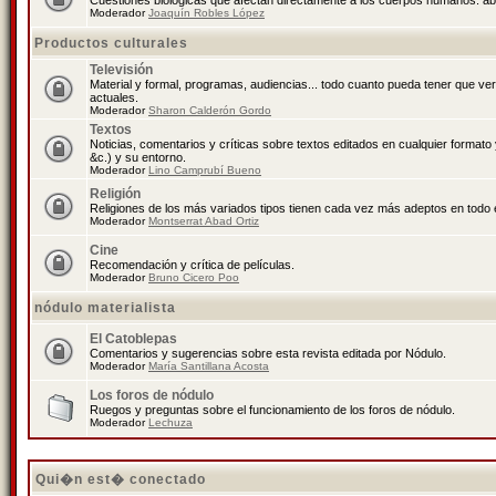
Cuestiones biológicas que afectan directamente a los cuerpos humanos: abo
Moderador
Joaquín Robles López
Productos culturales
Televisión
Material y formal, programas, audiencias... todo cuanto pueda tener que ve
actuales.
Moderador
Sharon Calderón Gordo
Textos
Noticias, comentarios y críticas sobre textos editados en cualquier formato y
&c.) y su entorno.
Moderador
Lino Camprubí Bueno
Religión
Religiones de los más variados tipos tienen cada vez más adeptos en todo 
Moderador
Montserrat Abad Ortiz
Cine
Recomendación y crítica de películas.
Moderador
Bruno Cicero Poo
nódulo materialista
El Catoblepas
Comentarios y sugerencias sobre esta revista editada por Nódulo.
Moderador
María Santillana Acosta
Los foros de nódulo
Ruegos y preguntas sobre el funcionamiento de los foros de nódulo.
Moderador
Lechuza
Qui�n est� conectado