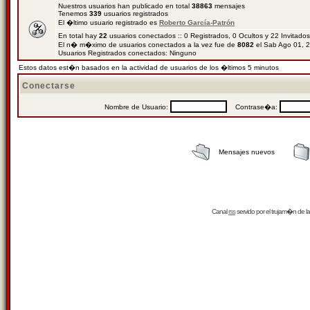
Nuestros usuarios han publicado en total
38863
mensajes
Tenemos
339
usuarios registrados
El �ltimo usuario registrado es
Roberto García-Patrón
En total hay
22
usuarios conectados :: 0 Registrados, 0 Ocultos y 22 Invitado
El n� m�ximo de usuarios conectados a la vez fue de
8082
el Sab Ago 01, 
Usuarios Registrados conectados: Ninguno
Estos datos est�n basados en la actividad de usuarios de los �ltimos 5 minutos
Conectarse
Nombre de Usuario:
Contrase�a:
Mensajes nuevos
Canal
rss
servido por el
trujam�n
de la