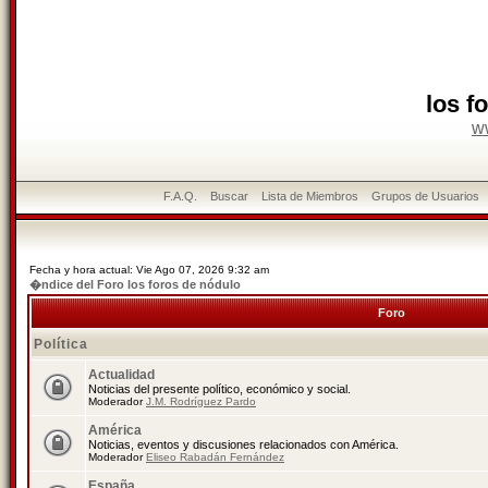
los f
w
F.A.Q.
Buscar
Lista de Miembros
Grupos de Usuarios
Fecha y hora actual: Vie Ago 07, 2026 9:32 am
�ndice del Foro los foros de nódulo
Foro
Política
Actualidad
Noticias del presente político, económico y social.
Moderador
J.M. Rodríguez Pardo
América
Noticias, eventos y discusiones relacionados con América.
Moderador
Eliseo Rabadán Fernández
España