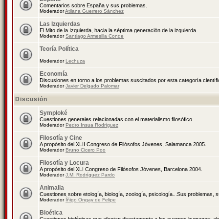
Comentarios sobre España y sus problemas.
Moderador
Atilana Guerrero Sánchez
Las Izquierdas
El Mito de la Izquierda, hacia la séptima generación de la izquierda.
Moderador
Santiago Armesilla Conde
Teoría Política
Moderador
Lechuza
Economía
Discusiones en torno a los problemas suscitados por esta categoría científ
Moderador
Javier Delgado Palomar
Discusión
Symploké
Cuestiones generales relacionadas con el materialismo filosófico.
Moderador
Pedro Insua Rodríguez
Filosofía y Cine
A propósito del XLII Congreso de Filósofos Jóvenes, Salamanca 2005.
Moderador
Bruno Cicero Poo
Filosofía y Locura
A propósito del XLI Congreso de Filósofos Jóvenes, Barcelona 2004.
Moderador
J.M. Rodríguez Pardo
Animalia
Cuestiones sobre etología, biología, zoología, psicología...Sus problemas, 
Moderador
Íñigo Ongay de Felipe
Bioética