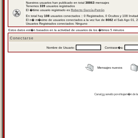
Nuestros usuarios han publicado en total
38863
mensajes
Tenemos
339
usuarios registrados
El �ltimo usuario registrado es
Roberto García-Patrón
En total hay
108
usuarios conectados :: 0 Registrados, 0 Ocultos y 108 Invit
El n� m�ximo de usuarios conectados a la vez fue de
8082
el Sab Ago 01, 
Usuarios Registrados conectados: Ninguno
Estos datos est�n basados en la actividad de usuarios de los �ltimos 5 minutos
Conectarse
Nombre de Usuario:
Contrase�a:
Mensajes nuevos
Canal
rss
servido por el
trujam�n
de la