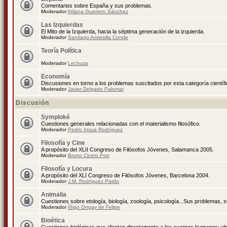
Comentarios sobre España y sus problemas.
Moderador
Atilana Guerrero Sánchez
Las Izquierdas
El Mito de la Izquierda, hacia la séptima generación de la izquierda.
Moderador
Santiago Armesilla Conde
Teoría Política
Moderador
Lechuza
Economía
Discusiones en torno a los problemas suscitados por esta categoría científ
Moderador
Javier Delgado Palomar
Discusión
Symploké
Cuestiones generales relacionadas con el materialismo filosófico.
Moderador
Pedro Insua Rodríguez
Filosofía y Cine
A propósito del XLII Congreso de Filósofos Jóvenes, Salamanca 2005.
Moderador
Bruno Cicero Poo
Filosofía y Locura
A propósito del XLI Congreso de Filósofos Jóvenes, Barcelona 2004.
Moderador
J.M. Rodríguez Pardo
Animalia
Cuestiones sobre etología, biología, zoología, psicología...Sus problemas, 
Moderador
Íñigo Ongay de Felipe
Bioética