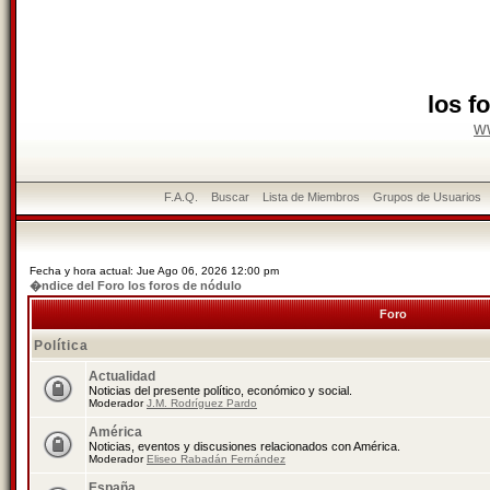
los f
w
F.A.Q.
Buscar
Lista de Miembros
Grupos de Usuarios
Fecha y hora actual: Jue Ago 06, 2026 12:00 pm
�ndice del Foro los foros de nódulo
Foro
Política
Actualidad
Noticias del presente político, económico y social.
Moderador
J.M. Rodríguez Pardo
América
Noticias, eventos y discusiones relacionados con América.
Moderador
Eliseo Rabadán Fernández
España