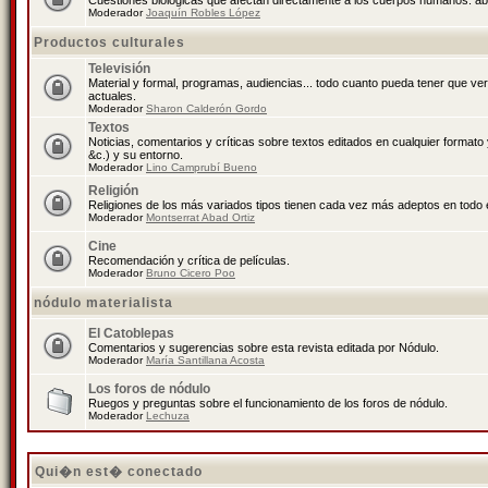
Cuestiones biológicas que afectan directamente a los cuerpos humanos: abo
Moderador
Joaquín Robles López
Productos culturales
Televisión
Material y formal, programas, audiencias... todo cuanto pueda tener que ve
actuales.
Moderador
Sharon Calderón Gordo
Textos
Noticias, comentarios y críticas sobre textos editados en cualquier formato y
&c.) y su entorno.
Moderador
Lino Camprubí Bueno
Religión
Religiones de los más variados tipos tienen cada vez más adeptos en todo 
Moderador
Montserrat Abad Ortiz
Cine
Recomendación y crítica de películas.
Moderador
Bruno Cicero Poo
nódulo materialista
El Catoblepas
Comentarios y sugerencias sobre esta revista editada por Nódulo.
Moderador
María Santillana Acosta
Los foros de nódulo
Ruegos y preguntas sobre el funcionamiento de los foros de nódulo.
Moderador
Lechuza
Qui�n est� conectado