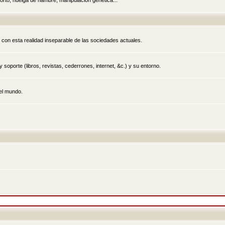
rto, huelga de hambre, manipulación genética...
 con esta realidad inseparable de las sociedades actuales.
 soporte (libros, revistas, cederrones, internet, &c.) y su entorno.
el mundo.