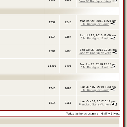
José Mª Rodríguez Vega
Mar Mar 29, 2011 12:21 pm
1732
2243
J.M. Rodríguez Pardo
Lun Jul 12, 2010 11:09 am
1814
2264
J.M. Rodríguez Pardo
Sab Oct 27, 2012 10:24 pm
1791
2405
José Mª Rodríguez Vega
Jue Jun 24, 2010 12:14 pm
13395
2403
J.M. Rodríguez Pardo
Lun Jun 07, 2010 8:33 am
1740
2093
J.M. Rodríguez Pardo
Lun Oct 09, 2017 6:12 pm
1814
2114
Francisco Sanz Vilanova
Todas las horas est�n en GMT + 1 Hora