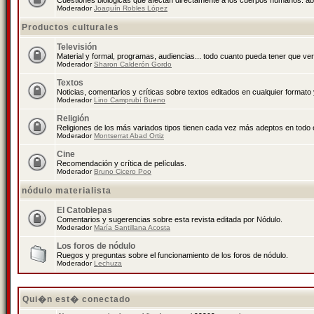
Cuestiones biológicas que afectan directamente a los cuerpos humanos: abo
Moderador
Joaquín Robles López
Productos culturales
Televisión
Material y formal, programas, audiencias... todo cuanto pueda tener que ver
Moderador
Sharon Calderón Gordo
Textos
Noticias, comentarios y críticas sobre textos editados en cualquier formato y
Moderador
Lino Camprubí Bueno
Religión
Religiones de los más variados tipos tienen cada vez más adeptos en todo 
Moderador
Montserrat Abad Ortiz
Cine
Recomendación y crítica de películas.
Moderador
Bruno Cicero Poo
nódulo materialista
El Catoblepas
Comentarios y sugerencias sobre esta revista editada por Nódulo.
Moderador
María Santillana Acosta
Los foros de nódulo
Ruegos y preguntas sobre el funcionamiento de los foros de nódulo.
Moderador
Lechuza
Qui�n est� conectado