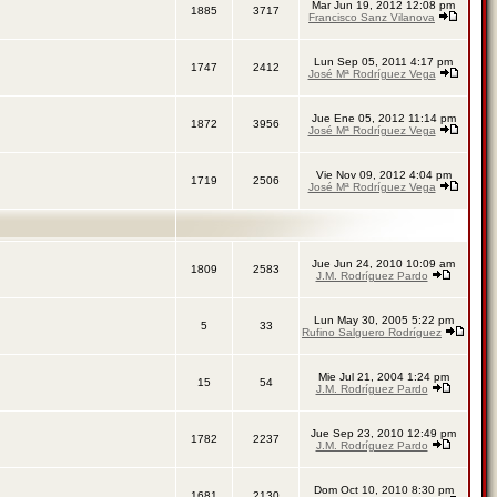
Mar Jun 19, 2012 12:08 pm
1885
3717
Francisco Sanz Vilanova
Lun Sep 05, 2011 4:17 pm
1747
2412
José Mª Rodríguez Vega
Jue Ene 05, 2012 11:14 pm
1872
3956
José Mª Rodríguez Vega
Vie Nov 09, 2012 4:04 pm
1719
2506
José Mª Rodríguez Vega
Jue Jun 24, 2010 10:09 am
1809
2583
J.M. Rodríguez Pardo
Lun May 30, 2005 5:22 pm
5
33
Rufino Salguero Rodríguez
Mie Jul 21, 2004 1:24 pm
15
54
J.M. Rodríguez Pardo
Jue Sep 23, 2010 12:49 pm
1782
2237
J.M. Rodríguez Pardo
Dom Oct 10, 2010 8:30 pm
1681
2130