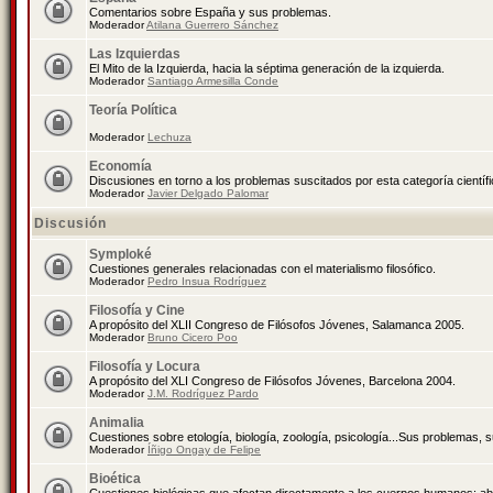
Comentarios sobre España y sus problemas.
Moderador
Atilana Guerrero Sánchez
Las Izquierdas
El Mito de la Izquierda, hacia la séptima generación de la izquierda.
Moderador
Santiago Armesilla Conde
Teoría Política
Moderador
Lechuza
Economía
Discusiones en torno a los problemas suscitados por esta categoría científ
Moderador
Javier Delgado Palomar
Discusión
Symploké
Cuestiones generales relacionadas con el materialismo filosófico.
Moderador
Pedro Insua Rodríguez
Filosofía y Cine
A propósito del XLII Congreso de Filósofos Jóvenes, Salamanca 2005.
Moderador
Bruno Cicero Poo
Filosofía y Locura
A propósito del XLI Congreso de Filósofos Jóvenes, Barcelona 2004.
Moderador
J.M. Rodríguez Pardo
Animalia
Cuestiones sobre etología, biología, zoología, psicología...Sus problemas, 
Moderador
Íñigo Ongay de Felipe
Bioética