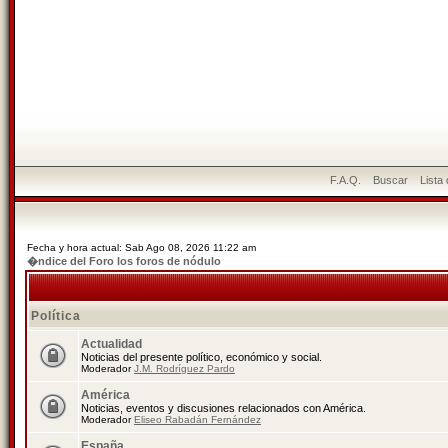
F.A.Q.
Buscar
Lista
Fecha y hora actual: Sab Ago 08, 2026 11:22 am
�ndice del Foro los foros de nódulo
Política
Actualidad
Noticias del presente político, económico y social.
Moderador
J.M. Rodríguez Pardo
América
Noticias, eventos y discusiones relacionados con América.
Moderador
Eliseo Rabadán Fernández
España