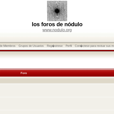
los foros de nódulo
www.nodulo.org
 de Miembros
Grupos de Usuarios
Reg�strese
Perfil
Con�ctese para revisar sus m
Foro