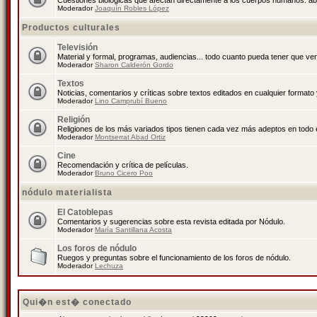
Cuestiones biológicas que afectan directamente a los cuerpos humanos: abo
Moderador
Joaquín Robles López
Productos culturales
Televisión
Material y formal, programas, audiencias... todo cuanto pueda tener que ver
Moderador
Sharon Calderón Gordo
Textos
Noticias, comentarios y críticas sobre textos editados en cualquier formato y
Moderador
Lino Camprubí Bueno
Religión
Religiones de los más variados tipos tienen cada vez más adeptos en todo 
Moderador
Montserrat Abad Ortiz
Cine
Recomendación y crítica de películas.
Moderador
Bruno Cicero Poo
nódulo materialista
El Catoblepas
Comentarios y sugerencias sobre esta revista editada por Nódulo.
Moderador
María Santillana Acosta
Los foros de nódulo
Ruegos y preguntas sobre el funcionamiento de los foros de nódulo.
Moderador
Lechuza
Qui�n est� conectado