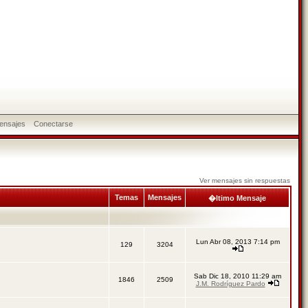
ensajes
Conectarse
Ver mensajes sin respuestas
Temas
Mensajes
�ltimo Mensaje
Lun Abr 08, 2013 7:14 pm
129
3204
Sab Dic 18, 2010 11:29 am
1846
2509
J.M. Rodríguez Pardo