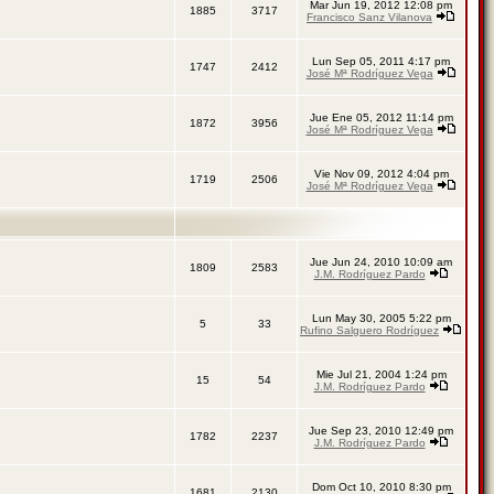
Mar Jun 19, 2012 12:08 pm
1885
3717
Francisco Sanz Vilanova
Lun Sep 05, 2011 4:17 pm
1747
2412
José Mª Rodríguez Vega
Jue Ene 05, 2012 11:14 pm
1872
3956
José Mª Rodríguez Vega
Vie Nov 09, 2012 4:04 pm
1719
2506
José Mª Rodríguez Vega
Jue Jun 24, 2010 10:09 am
1809
2583
J.M. Rodríguez Pardo
Lun May 30, 2005 5:22 pm
5
33
Rufino Salguero Rodríguez
Mie Jul 21, 2004 1:24 pm
15
54
J.M. Rodríguez Pardo
Jue Sep 23, 2010 12:49 pm
1782
2237
J.M. Rodríguez Pardo
Dom Oct 10, 2010 8:30 pm
1681
2130