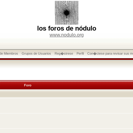
los foros de nódulo
www.nodulo.org
 de Miembros
Grupos de Usuarios
Reg�strese
Perfil
Con�ctese para revisar sus m
Foro