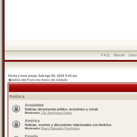
F.A.Q.
Buscar
Lista
Fecha y hora actual: Sab Ago 08, 2026 5:43 am
�ndice del Foro los foros de nódulo
Política
Actualidad
Noticias del presente político, económico y social.
Moderador
J.M. Rodríguez Pardo
América
Noticias, eventos y discusiones relacionados con América.
Moderador
Eliseo Rabadán Fernández
España