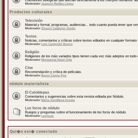
Cuestiones biológicas que afectan directamente a los cuerpos humanos: abo
Moderador
Joaquín Robles López
Productos culturales
Televisión
Material y formal, programas, audiencias... todo cuanto pueda tener que ver
Moderador
Sharon Calderón Gordo
Textos
Noticias, comentarios y críticas sobre textos editados en cualquier formato y
Moderador
Lino Camprubí Bueno
Religión
Religiones de los más variados tipos tienen cada vez más adeptos en todo 
Moderador
Montserrat Abad Ortiz
Cine
Recomendación y crítica de películas.
Moderador
Bruno Cicero Poo
nódulo materialista
El Catoblepas
Comentarios y sugerencias sobre esta revista editada por Nódulo.
Moderador
María Santillana Acosta
Los foros de nódulo
Ruegos y preguntas sobre el funcionamiento de los foros de nódulo.
Moderador
Lechuza
Qui�n est� conectado