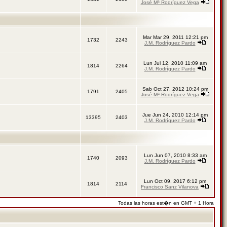
José Mª Rodríguez Vega
Mar Mar 29, 2011 12:21 pm
1732
2243
J.M. Rodríguez Pardo
Lun Jul 12, 2010 11:09 am
1814
2264
J.M. Rodríguez Pardo
Sab Oct 27, 2012 10:24 pm
1791
2405
José Mª Rodríguez Vega
Jue Jun 24, 2010 12:14 pm
13395
2403
J.M. Rodríguez Pardo
Lun Jun 07, 2010 8:33 am
1740
2093
J.M. Rodríguez Pardo
Lun Oct 09, 2017 6:12 pm
1814
2114
Francisco Sanz Vilanova
Todas las horas est�n en GMT + 1 Hora