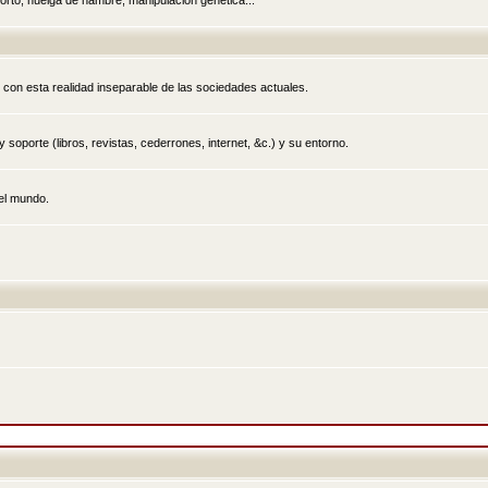
rto, huelga de hambre, manipulación genética...
 con esta realidad inseparable de las sociedades actuales.
 soporte (libros, revistas, cederrones, internet, &c.) y su entorno.
el mundo.