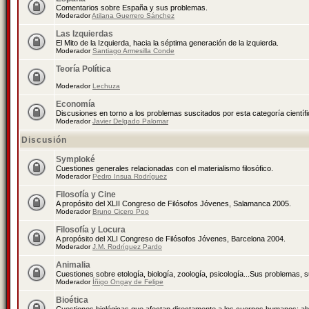
Comentarios sobre España y sus problemas.
Moderador
Atilana Guerrero Sánchez
Las Izquierdas
El Mito de la Izquierda, hacia la séptima generación de la izquierda.
Moderador
Santiago Armesilla Conde
Teoría Política
Moderador
Lechuza
Economía
Discusiones en torno a los problemas suscitados por esta categoría científ
Moderador
Javier Delgado Palomar
Discusión
Symploké
Cuestiones generales relacionadas con el materialismo filosófico.
Moderador
Pedro Insua Rodríguez
Filosofía y Cine
A propósito del XLII Congreso de Filósofos Jóvenes, Salamanca 2005.
Moderador
Bruno Cicero Poo
Filosofía y Locura
A propósito del XLI Congreso de Filósofos Jóvenes, Barcelona 2004.
Moderador
J.M. Rodríguez Pardo
Animalia
Cuestiones sobre etología, biología, zoología, psicología...Sus problemas, 
Moderador
Íñigo Ongay de Felipe
Bioética