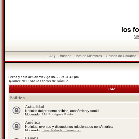
los f
w
F.A.Q.
Buscar
Lista de Miembros
Grupos de Usuarios
Fecha y hora actual: Mie Ago 05, 2026 11:42 pm
�ndice del Foro los foros de nódulo
Foro
Política
Actualidad
Noticias del presente político, económico y social.
Moderador
J.M. Rodríguez Pardo
América
Noticias, eventos y discusiones relacionados con América.
Moderador
Eliseo Rabadán Fernández
España