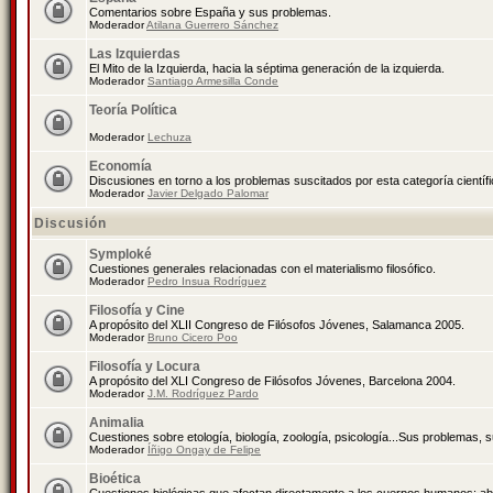
Comentarios sobre España y sus problemas.
Moderador
Atilana Guerrero Sánchez
Las Izquierdas
El Mito de la Izquierda, hacia la séptima generación de la izquierda.
Moderador
Santiago Armesilla Conde
Teoría Política
Moderador
Lechuza
Economía
Discusiones en torno a los problemas suscitados por esta categoría científ
Moderador
Javier Delgado Palomar
Discusión
Symploké
Cuestiones generales relacionadas con el materialismo filosófico.
Moderador
Pedro Insua Rodríguez
Filosofía y Cine
A propósito del XLII Congreso de Filósofos Jóvenes, Salamanca 2005.
Moderador
Bruno Cicero Poo
Filosofía y Locura
A propósito del XLI Congreso de Filósofos Jóvenes, Barcelona 2004.
Moderador
J.M. Rodríguez Pardo
Animalia
Cuestiones sobre etología, biología, zoología, psicología...Sus problemas, 
Moderador
Íñigo Ongay de Felipe
Bioética