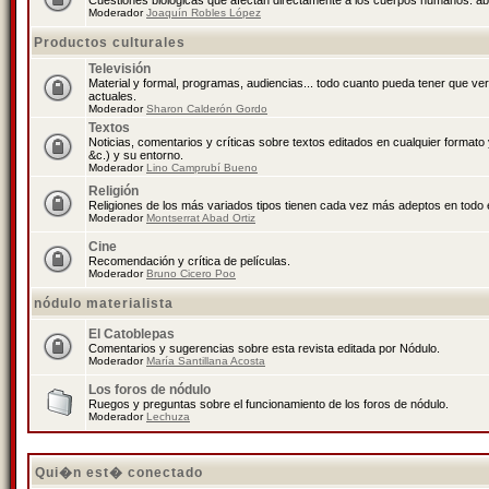
Cuestiones biológicas que afectan directamente a los cuerpos humanos: abo
Moderador
Joaquín Robles López
Productos culturales
Televisión
Material y formal, programas, audiencias... todo cuanto pueda tener que ve
actuales.
Moderador
Sharon Calderón Gordo
Textos
Noticias, comentarios y críticas sobre textos editados en cualquier formato y
&c.) y su entorno.
Moderador
Lino Camprubí Bueno
Religión
Religiones de los más variados tipos tienen cada vez más adeptos en todo 
Moderador
Montserrat Abad Ortiz
Cine
Recomendación y crítica de películas.
Moderador
Bruno Cicero Poo
nódulo materialista
El Catoblepas
Comentarios y sugerencias sobre esta revista editada por Nódulo.
Moderador
María Santillana Acosta
Los foros de nódulo
Ruegos y preguntas sobre el funcionamiento de los foros de nódulo.
Moderador
Lechuza
Qui�n est� conectado