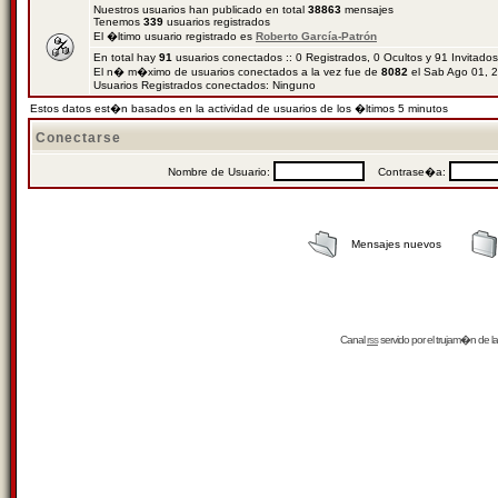
Nuestros usuarios han publicado en total
38863
mensajes
Tenemos
339
usuarios registrados
El �ltimo usuario registrado es
Roberto García-Patrón
En total hay
91
usuarios conectados :: 0 Registrados, 0 Ocultos y 91 Invitado
El n� m�ximo de usuarios conectados a la vez fue de
8082
el Sab Ago 01, 
Usuarios Registrados conectados: Ninguno
Estos datos est�n basados en la actividad de usuarios de los �ltimos 5 minutos
Conectarse
Nombre de Usuario:
Contrase�a:
Mensajes nuevos
Canal
rss
servido por el
trujam�n
de la