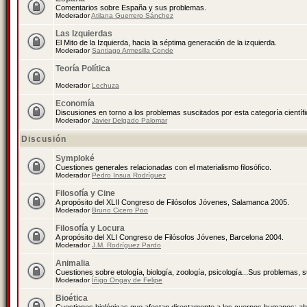
Comentarios sobre España y sus problemas.
Moderador
Atilana Guerrero Sánchez
Las Izquierdas
El Mito de la Izquierda, hacia la séptima generación de la izquierda.
Moderador
Santiago Armesilla Conde
Teoría Política
Moderador
Lechuza
Economía
Discusiones en torno a los problemas suscitados por esta categoría científ
Moderador
Javier Delgado Palomar
Discusión
Symploké
Cuestiones generales relacionadas con el materialismo filosófico.
Moderador
Pedro Insua Rodríguez
Filosofía y Cine
A propósito del XLII Congreso de Filósofos Jóvenes, Salamanca 2005.
Moderador
Bruno Cicero Poo
Filosofía y Locura
A propósito del XLI Congreso de Filósofos Jóvenes, Barcelona 2004.
Moderador
J.M. Rodríguez Pardo
Animalia
Cuestiones sobre etología, biología, zoología, psicología...Sus problemas, 
Moderador
Íñigo Ongay de Felipe
Bioética