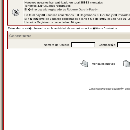
Nuestros usuarios han publicado en total
38863
mensajes
Tenemos
339
usuarios registrados
El �ltimo usuario registrado es
Roberto García-Patrón
En total hay
38
usuarios conectados :: 0 Registrados, 0 Ocultos y 38 Invitado
El n� m�ximo de usuarios conectados a la vez fue de
8082
el Sab Ago 01, 
Usuarios Registrados conectados: Ninguno
Estos datos est�n basados en la actividad de usuarios de los �ltimos 5 minutos
Conectarse
Nombre de Usuario:
Contrase�a:
Mensajes nuevos
Canal
rss
servido por el
trujam�n
de la