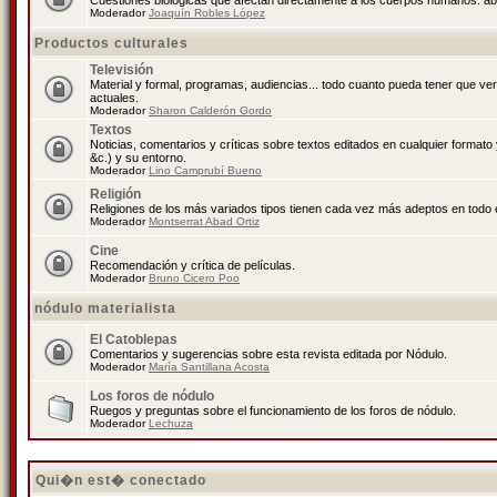
Cuestiones biológicas que afectan directamente a los cuerpos humanos: abo
Moderador
Joaquín Robles López
Productos culturales
Televisión
Material y formal, programas, audiencias... todo cuanto pueda tener que ve
actuales.
Moderador
Sharon Calderón Gordo
Textos
Noticias, comentarios y críticas sobre textos editados en cualquier formato y
&c.) y su entorno.
Moderador
Lino Camprubí Bueno
Religión
Religiones de los más variados tipos tienen cada vez más adeptos en todo 
Moderador
Montserrat Abad Ortiz
Cine
Recomendación y crítica de películas.
Moderador
Bruno Cicero Poo
nódulo materialista
El Catoblepas
Comentarios y sugerencias sobre esta revista editada por Nódulo.
Moderador
María Santillana Acosta
Los foros de nódulo
Ruegos y preguntas sobre el funcionamiento de los foros de nódulo.
Moderador
Lechuza
Qui�n est� conectado