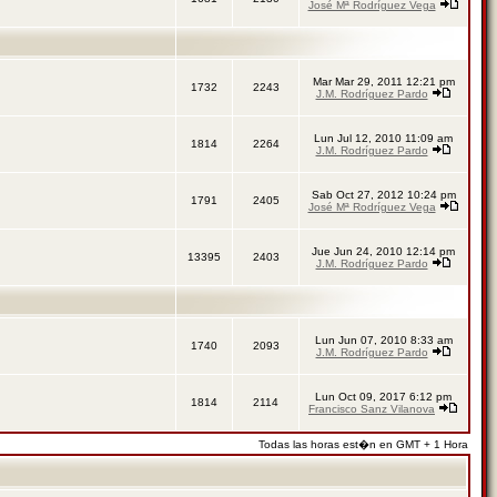
José Mª Rodríguez Vega
Mar Mar 29, 2011 12:21 pm
1732
2243
J.M. Rodríguez Pardo
Lun Jul 12, 2010 11:09 am
1814
2264
J.M. Rodríguez Pardo
Sab Oct 27, 2012 10:24 pm
1791
2405
José Mª Rodríguez Vega
Jue Jun 24, 2010 12:14 pm
13395
2403
J.M. Rodríguez Pardo
Lun Jun 07, 2010 8:33 am
1740
2093
J.M. Rodríguez Pardo
Lun Oct 09, 2017 6:12 pm
1814
2114
Francisco Sanz Vilanova
Todas las horas est�n en GMT + 1 Hora