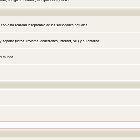
rto, huelga de hambre, manipulación genética...
 con esta realidad inseparable de las sociedades actuales.
 soporte (libros, revistas, cederrones, internet, &c.) y su entorno.
el mundo.