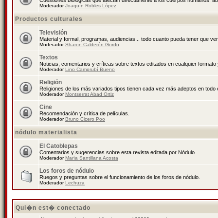
Cuestiones biológicas que afectan directamente a los cuerpos humanos: abo
Moderador
Joaquín Robles López
Productos culturales
Televisión
Material y formal, programas, audiencias... todo cuanto pueda tener que ver
Moderador
Sharon Calderón Gordo
Textos
Noticias, comentarios y críticas sobre textos editados en cualquier formato y
Moderador
Lino Camprubí Bueno
Religión
Religiones de los más variados tipos tienen cada vez más adeptos en todo 
Moderador
Montserrat Abad Ortiz
Cine
Recomendación y crítica de películas.
Moderador
Bruno Cicero Poo
nódulo materialista
El Catoblepas
Comentarios y sugerencias sobre esta revista editada por Nódulo.
Moderador
María Santillana Acosta
Los foros de nódulo
Ruegos y preguntas sobre el funcionamiento de los foros de nódulo.
Moderador
Lechuza
Qui�n est� conectado