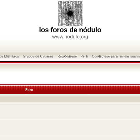
los foros de nódulo
www.nodulo.org
 de Miembros
Grupos de Usuarios
Reg�strese
Perfil
Con�ctese para revisar sus m
Foro