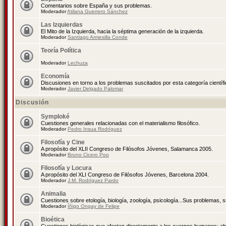
Comentarios sobre España y sus problemas.
Moderador
Atilana Guerrero Sánchez
Las Izquierdas
El Mito de la Izquierda, hacia la séptima generación de la izquierda.
Moderador
Santiago Armesilla Conde
Teoría Política
Moderador
Lechuza
Economía
Discusiones en torno a los problemas suscitados por esta categoría científ
Moderador
Javier Delgado Palomar
Discusión
Symploké
Cuestiones generales relacionadas con el materialismo filosófico.
Moderador
Pedro Insua Rodríguez
Filosofía y Cine
A propósito del XLII Congreso de Filósofos Jóvenes, Salamanca 2005.
Moderador
Bruno Cicero Poo
Filosofía y Locura
A propósito del XLI Congreso de Filósofos Jóvenes, Barcelona 2004.
Moderador
J.M. Rodríguez Pardo
Animalia
Cuestiones sobre etología, biología, zoología, psicología...Sus problemas, 
Moderador
Íñigo Ongay de Felipe
Bioética