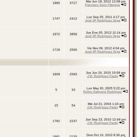
Mar Jun 19, 2012 12:08 pm
1885
3717
Francisco Sanz Vilanova
Lun Sep 05, 2011 4:17 pm
1747
2412
José Mª Rodríguez Vega
Jue Ene 05, 2012 11:14 pm
1872
3956
José Mª Rodríguez Vega
Vie Nov 09, 2012 4:04 pm
1719
2506
José Mª Rodríguez Vega
Jue Jun 24, 2010 10:09 am
1809
2583
J.M. Rodríguez Pardo
Lun May 30, 2005 5:22 pm
5
33
Rufino Salguero Rodríguez
Mie Jul 21, 2004 1:24 pm
15
54
J.M. Rodríguez Pardo
Jue Sep 23, 2010 12:49 pm
1782
2237
J.M. Rodríguez Pardo
Dom Oct 10, 2010 8:30 pm
1681
2130