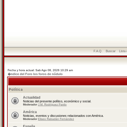
F.A.Q.
Buscar
Lista
Fecha y hora actual: Sab Ago 08, 2026 10:29 am
�ndice del Foro los foros de nódulo
Política
Actualidad
Noticias del presente político, económico y social.
Moderador
J.M. Rodríguez Pardo
América
Noticias, eventos y discusiones relacionados con América.
Moderador
Eliseo Rabadán Fernández
España