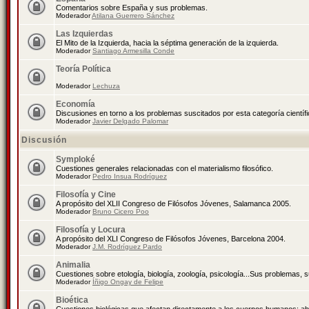
Comentarios sobre España y sus problemas.
Moderador
Atilana Guerrero Sánchez
Las Izquierdas
El Mito de la Izquierda, hacia la séptima generación de la izquierda.
Moderador
Santiago Armesilla Conde
Teoría Política
Moderador
Lechuza
Economía
Discusiones en torno a los problemas suscitados por esta categoría científ
Moderador
Javier Delgado Palomar
Discusión
Symploké
Cuestiones generales relacionadas con el materialismo filosófico.
Moderador
Pedro Insua Rodríguez
Filosofía y Cine
A propósito del XLII Congreso de Filósofos Jóvenes, Salamanca 2005.
Moderador
Bruno Cicero Poo
Filosofía y Locura
A propósito del XLI Congreso de Filósofos Jóvenes, Barcelona 2004.
Moderador
J.M. Rodríguez Pardo
Animalia
Cuestiones sobre etología, biología, zoología, psicología...Sus problemas, 
Moderador
Íñigo Ongay de Felipe
Bioética