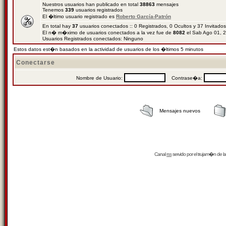
Nuestros usuarios han publicado en total
38863
mensajes
Tenemos
339
usuarios registrados
El �ltimo usuario registrado es
Roberto García-Patrón
En total hay
37
usuarios conectados :: 0 Registrados, 0 Ocultos y 37 Invitado
El n� m�ximo de usuarios conectados a la vez fue de
8082
el Sab Ago 01, 
Usuarios Registrados conectados: Ninguno
Estos datos est�n basados en la actividad de usuarios de los �ltimos 5 minutos
Conectarse
Nombre de Usuario:
Contrase�a:
Mensajes nuevos
Canal
rss
servido por el
trujam�n
de la