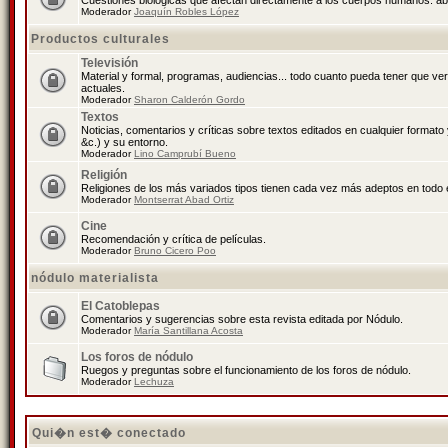
Cuestiones biológicas que afectan directamente a los cuerpos humanos: abo
Moderador
Joaquín Robles López
Productos culturales
Televisión
Material y formal, programas, audiencias... todo cuanto pueda tener que ve
actuales.
Moderador
Sharon Calderón Gordo
Textos
Noticias, comentarios y críticas sobre textos editados en cualquier formato y
&c.) y su entorno.
Moderador
Lino Camprubí Bueno
Religión
Religiones de los más variados tipos tienen cada vez más adeptos en todo 
Moderador
Montserrat Abad Ortiz
Cine
Recomendación y crítica de películas.
Moderador
Bruno Cicero Poo
nódulo materialista
El Catoblepas
Comentarios y sugerencias sobre esta revista editada por Nódulo.
Moderador
María Santillana Acosta
Los foros de nódulo
Ruegos y preguntas sobre el funcionamiento de los foros de nódulo.
Moderador
Lechuza
Qui�n est� conectado