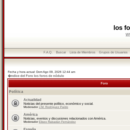
los f
w
F.A.Q.
Buscar
Lista de Miembros
Grupos de Usuarios
Fecha y hora actual: Dom Ago 09, 2026 12:44 am
�ndice del Foro los foros de nódulo
Foro
Política
Actualidad
Noticias del presente político, económico y social.
Moderador
J.M. Rodríguez Pardo
América
Noticias, eventos y discusiones relacionados con América.
Moderador
Eliseo Rabadán Fernández
España