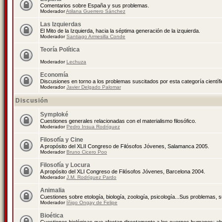
Comentarios sobre España y sus problemas.
Moderador
Atilana Guerrero Sánchez
Las Izquierdas
El Mito de la Izquierda, hacia la séptima generación de la izquierda.
Moderador
Santiago Armesilla Conde
Teoría Política
Moderador
Lechuza
Economía
Discusiones en torno a los problemas suscitados por esta categoría científ
Moderador
Javier Delgado Palomar
Discusión
Symploké
Cuestiones generales relacionadas con el materialismo filosófico.
Moderador
Pedro Insua Rodríguez
Filosofía y Cine
A propósito del XLII Congreso de Filósofos Jóvenes, Salamanca 2005.
Moderador
Bruno Cicero Poo
Filosofía y Locura
A propósito del XLI Congreso de Filósofos Jóvenes, Barcelona 2004.
Moderador
J.M. Rodríguez Pardo
Animalia
Cuestiones sobre etología, biología, zoología, psicología...Sus problemas, 
Moderador
Íñigo Ongay de Felipe
Bioética