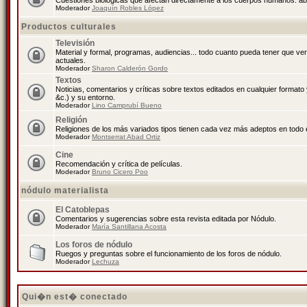
Cuestiones biológicas que afectan directamente a los cuerpos humanos: abo
Moderador
Joaquín Robles López
Productos culturales
Televisión
Material y formal, programas, audiencias... todo cuanto pueda tener que ve
actuales.
Moderador
Sharon Calderón Gordo
Textos
Noticias, comentarios y críticas sobre textos editados en cualquier formato y
&c.) y su entorno.
Moderador
Lino Camprubí Bueno
Religión
Religiones de los más variados tipos tienen cada vez más adeptos en todo 
Moderador
Montserrat Abad Ortiz
Cine
Recomendación y crítica de películas.
Moderador
Bruno Cicero Poo
nódulo materialista
El Catoblepas
Comentarios y sugerencias sobre esta revista editada por Nódulo.
Moderador
María Santillana Acosta
Los foros de nódulo
Ruegos y preguntas sobre el funcionamiento de los foros de nódulo.
Moderador
Lechuza
Qui�n est� conectado