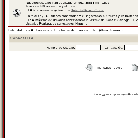
Nuestros usuarios han publicado en total
38863
mensajes
Tenemos
339
usuarios registrados
El �ltimo usuario registrado es
Roberto García-Patrón
En total hay
16
usuarios conectados :: 0 Registrados, 0 Ocultos y 16 Invitado
El n� m�ximo de usuarios conectados a la vez fue de
8082
el Sab Ago 01, 
Usuarios Registrados conectados: Ninguno
Estos datos est�n basados en la actividad de usuarios de los �ltimos 5 minutos
Conectarse
Nombre de Usuario:
Contrase�a:
Mensajes nuevos
Canal
rss
servido por el
trujam�n
de la