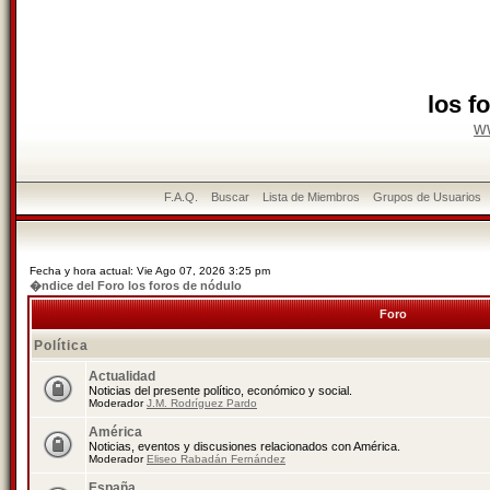
los f
w
F.A.Q.
Buscar
Lista de Miembros
Grupos de Usuarios
Fecha y hora actual: Vie Ago 07, 2026 3:25 pm
�ndice del Foro los foros de nódulo
Foro
Política
Actualidad
Noticias del presente político, económico y social.
Moderador
J.M. Rodríguez Pardo
América
Noticias, eventos y discusiones relacionados con América.
Moderador
Eliseo Rabadán Fernández
España