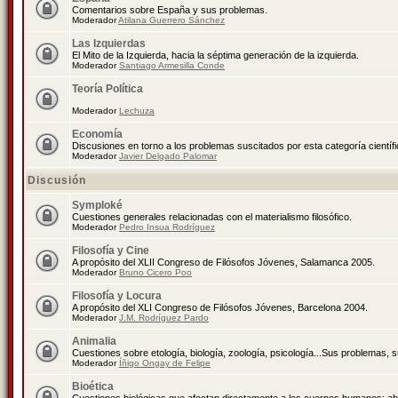
Comentarios sobre España y sus problemas.
Moderador
Atilana Guerrero Sánchez
Las Izquierdas
El Mito de la Izquierda, hacia la séptima generación de la izquierda.
Moderador
Santiago Armesilla Conde
Teoría Política
Moderador
Lechuza
Economía
Discusiones en torno a los problemas suscitados por esta categoría científ
Moderador
Javier Delgado Palomar
Discusión
Symploké
Cuestiones generales relacionadas con el materialismo filosófico.
Moderador
Pedro Insua Rodríguez
Filosofía y Cine
A propósito del XLII Congreso de Filósofos Jóvenes, Salamanca 2005.
Moderador
Bruno Cicero Poo
Filosofía y Locura
A propósito del XLI Congreso de Filósofos Jóvenes, Barcelona 2004.
Moderador
J.M. Rodríguez Pardo
Animalia
Cuestiones sobre etología, biología, zoología, psicología...Sus problemas, 
Moderador
Íñigo Ongay de Felipe
Bioética