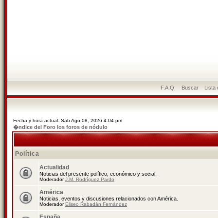
F.A.Q.
Buscar
Lista
Fecha y hora actual: Sab Ago 08, 2026 4:04 pm
�ndice del Foro los foros de nódulo
Política
Actualidad
Noticias del presente político, económico y social.
Moderador
J.M. Rodríguez Pardo
América
Noticias, eventos y discusiones relacionados con América.
Moderador
Eliseo Rabadán Fernández
España