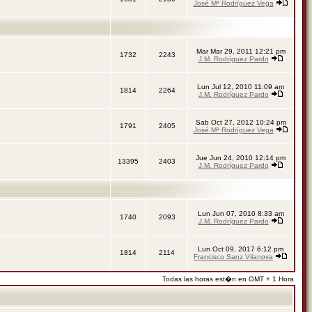
José Mª Rodríguez Vega
Mar Mar 29, 2011 12:21 pm
1732
2243
J.M. Rodríguez Pardo
Lun Jul 12, 2010 11:09 am
1814
2264
J.M. Rodríguez Pardo
Sab Oct 27, 2012 10:24 pm
1791
2405
José Mª Rodríguez Vega
Jue Jun 24, 2010 12:14 pm
13395
2403
J.M. Rodríguez Pardo
Lun Jun 07, 2010 8:33 am
1740
2093
J.M. Rodríguez Pardo
Lun Oct 09, 2017 6:12 pm
1814
2114
Francisco Sanz Vilanova
Todas las horas est�n en GMT + 1 Hora