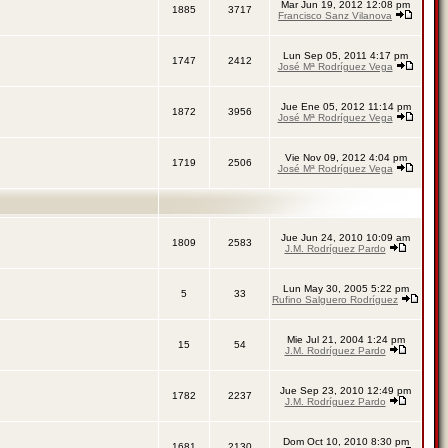
Mar Jun 19, 2012 12:08 pm
1885
3717
Francisco Sanz Vilanova
Lun Sep 05, 2011 4:17 pm
1747
2412
José Mª Rodríguez Vega
Jue Ene 05, 2012 11:14 pm
1872
3956
José Mª Rodríguez Vega
Vie Nov 09, 2012 4:04 pm
1719
2506
José Mª Rodríguez Vega
Jue Jun 24, 2010 10:09 am
1809
2583
J.M. Rodríguez Pardo
Lun May 30, 2005 5:22 pm
5
33
Rufino Salguero Rodríguez
Mie Jul 21, 2004 1:24 pm
15
54
J.M. Rodríguez Pardo
Jue Sep 23, 2010 12:49 pm
1782
2237
J.M. Rodríguez Pardo
Dom Oct 10, 2010 8:30 pm
1681
2130