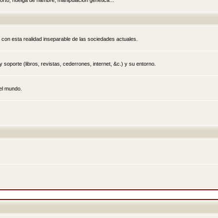
rto, huelga de hambre, manipulación genética...
 con esta realidad inseparable de las sociedades actuales.
 soporte (libros, revistas, cederrones, internet, &c.) y su entorno.
el mundo.