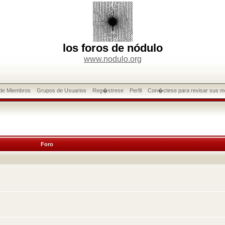
los foros de nódulo
www.nodulo.org
 de Miembros
Grupos de Usuarios
Reg�strese
Perfil
Con�ctese para revisar sus m
Foro