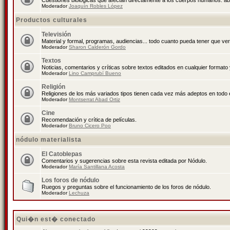
Cuestiones biológicas que afectan directamente a los cuerpos humanos: abo
Moderador
Joaquín Robles López
Productos culturales
Televisión
Material y formal, programas, audiencias... todo cuanto pueda tener que ver
Moderador
Sharon Calderón Gordo
Textos
Noticias, comentarios y críticas sobre textos editados en cualquier formato y
Moderador
Lino Camprubí Bueno
Religión
Religiones de los más variados tipos tienen cada vez más adeptos en todo 
Moderador
Montserrat Abad Ortiz
Cine
Recomendación y crítica de películas.
Moderador
Bruno Cicero Poo
nódulo materialista
El Catoblepas
Comentarios y sugerencias sobre esta revista editada por Nódulo.
Moderador
María Santillana Acosta
Los foros de nódulo
Ruegos y preguntas sobre el funcionamiento de los foros de nódulo.
Moderador
Lechuza
Qui�n est� conectado