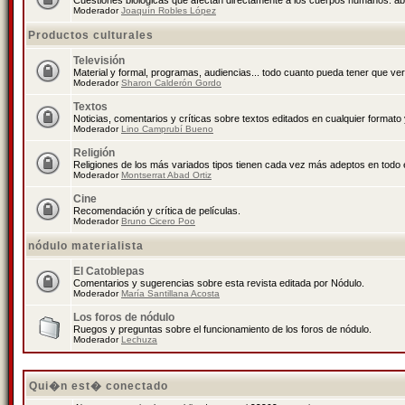
Cuestiones biológicas que afectan directamente a los cuerpos humanos: abo
Moderador
Joaquín Robles López
Productos culturales
Televisión
Material y formal, programas, audiencias... todo cuanto pueda tener que ver
Moderador
Sharon Calderón Gordo
Textos
Noticias, comentarios y críticas sobre textos editados en cualquier formato y
Moderador
Lino Camprubí Bueno
Religión
Religiones de los más variados tipos tienen cada vez más adeptos en todo 
Moderador
Montserrat Abad Ortiz
Cine
Recomendación y crítica de películas.
Moderador
Bruno Cicero Poo
nódulo materialista
El Catoblepas
Comentarios y sugerencias sobre esta revista editada por Nódulo.
Moderador
María Santillana Acosta
Los foros de nódulo
Ruegos y preguntas sobre el funcionamiento de los foros de nódulo.
Moderador
Lechuza
Qui�n est� conectado