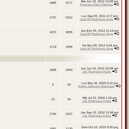
Mar Jun 19, 2012 12:08 pm
1885
3717
Francisco Sanz Vilanova
Lun Sep 05, 2011 4:17 pm
1747
2412
José Mª Rodríguez Vega
Jue Ene 05, 2012 11:14 pm
1872
3956
José Mª Rodríguez Vega
Vie Nov 09, 2012 4:04 pm
1719
2506
José Mª Rodríguez Vega
Jue Jun 24, 2010 10:09 am
1809
2583
J.M. Rodríguez Pardo
Lun May 30, 2005 5:22 pm
5
33
Rufino Salguero Rodríguez
Mie Jul 21, 2004 1:24 pm
15
54
J.M. Rodríguez Pardo
Jue Sep 23, 2010 12:49 pm
1782
2237
J.M. Rodríguez Pardo
Dom Oct 10, 2010 8:30 pm
1681
2130