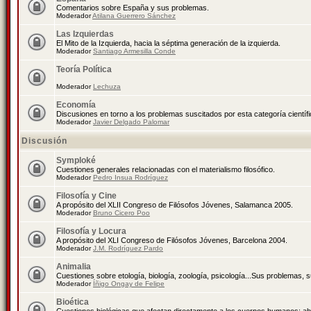
Comentarios sobre España y sus problemas.
Moderador
Atilana Guerrero Sánchez
Las Izquierdas
El Mito de la Izquierda, hacia la séptima generación de la izquierda.
Moderador
Santiago Armesilla Conde
Teoría Política
Moderador
Lechuza
Economía
Discusiones en torno a los problemas suscitados por esta categoría científ
Moderador
Javier Delgado Palomar
Discusión
Symploké
Cuestiones generales relacionadas con el materialismo filosófico.
Moderador
Pedro Insua Rodríguez
Filosofía y Cine
A propósito del XLII Congreso de Filósofos Jóvenes, Salamanca 2005.
Moderador
Bruno Cicero Poo
Filosofía y Locura
A propósito del XLI Congreso de Filósofos Jóvenes, Barcelona 2004.
Moderador
J.M. Rodríguez Pardo
Animalia
Cuestiones sobre etología, biología, zoología, psicología...Sus problemas, 
Moderador
Íñigo Ongay de Felipe
Bioética