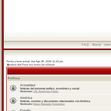
F.A.Q.
Buscar
Lista
Fecha y hora actual: Jue Ago 06, 2026 11:23 pm
�ndice del Foro los foros de nódulo
Política
Actualidad
Noticias del presente político, económico y social.
Moderador
J.M. Rodríguez Pardo
América
Noticias, eventos y discusiones relacionados con América.
Moderador
Eliseo Rabadán Fernández
España