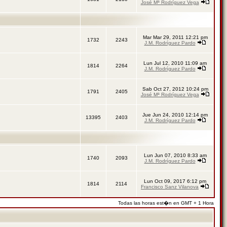
José Mª Rodríguez Vega
Mar Mar 29, 2011 12:21 pm
1732
2243
J.M. Rodríguez Pardo
Lun Jul 12, 2010 11:09 am
1814
2264
J.M. Rodríguez Pardo
Sab Oct 27, 2012 10:24 pm
1791
2405
José Mª Rodríguez Vega
Jue Jun 24, 2010 12:14 pm
13395
2403
J.M. Rodríguez Pardo
Lun Jun 07, 2010 8:33 am
1740
2093
J.M. Rodríguez Pardo
Lun Oct 09, 2017 6:12 pm
1814
2114
Francisco Sanz Vilanova
Todas las horas est�n en GMT + 1 Hora