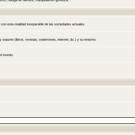
rto, huelga de hambre, manipulación genética...
 con esta realidad inseparable de las sociedades actuales.
 soporte (libros, revistas, cederrones, internet, &c.) y su entorno.
el mundo.