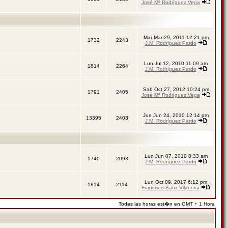
José Mª Rodríguez Vega
Mar Mar 29, 2011 12:21 pm
1732
2243
J.M. Rodríguez Pardo
Lun Jul 12, 2010 11:09 am
1814
2264
J.M. Rodríguez Pardo
Sab Oct 27, 2012 10:24 pm
1791
2405
José Mª Rodríguez Vega
Jue Jun 24, 2010 12:14 pm
13395
2403
J.M. Rodríguez Pardo
Lun Jun 07, 2010 8:33 am
1740
2093
J.M. Rodríguez Pardo
Lun Oct 09, 2017 6:12 pm
1814
2114
Francisco Sanz Vilanova
Todas las horas est�n en GMT + 1 Hora