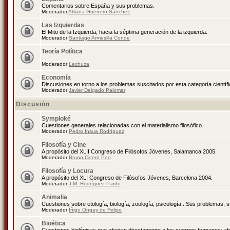
Comentarios sobre España y sus problemas.
Moderador
Atilana Guerrero Sánchez
Las Izquierdas
El Mito de la Izquierda, hacia la séptima generación de la izquierda.
Moderador
Santiago Armesilla Conde
Teoría Política
Moderador
Lechuza
Economía
Discusiones en torno a los problemas suscitados por esta categoría científ
Moderador
Javier Delgado Palomar
Discusión
Symploké
Cuestiones generales relacionadas con el materialismo filosófico.
Moderador
Pedro Insua Rodríguez
Filosofía y Cine
A propósito del XLII Congreso de Filósofos Jóvenes, Salamanca 2005.
Moderador
Bruno Cicero Poo
Filosofía y Locura
A propósito del XLI Congreso de Filósofos Jóvenes, Barcelona 2004.
Moderador
J.M. Rodríguez Pardo
Animalia
Cuestiones sobre etología, biología, zoología, psicología...Sus problemas, 
Moderador
Íñigo Ongay de Felipe
Bioética