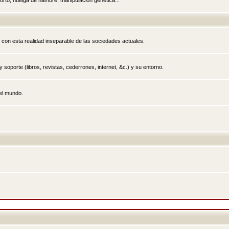
rto, huelga de hambre, manipulación genética...
 con esta realidad inseparable de las sociedades actuales.
 soporte (libros, revistas, cederrones, internet, &c.) y su entorno.
el mundo.