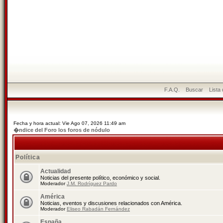
F.A.Q.
Buscar
Lista
Fecha y hora actual: Vie Ago 07, 2026 11:49 am
�ndice del Foro los foros de nódulo
Política
Actualidad
Noticias del presente político, económico y social.
Moderador
J.M. Rodríguez Pardo
América
Noticias, eventos y discusiones relacionados con América.
Moderador
Eliseo Rabadán Fernández
España