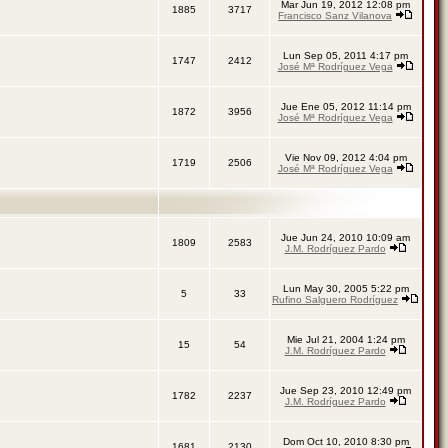
Mar Jun 19, 2012 12:08 pm
1885
3717
Francisco Sanz Vilanova
Lun Sep 05, 2011 4:17 pm
1747
2412
José Mª Rodríguez Vega
Jue Ene 05, 2012 11:14 pm
1872
3956
José Mª Rodríguez Vega
Vie Nov 09, 2012 4:04 pm
1719
2506
José Mª Rodríguez Vega
Jue Jun 24, 2010 10:09 am
1809
2583
J.M. Rodríguez Pardo
Lun May 30, 2005 5:22 pm
5
33
Rufino Salguero Rodríguez
Mie Jul 21, 2004 1:24 pm
15
54
J.M. Rodríguez Pardo
Jue Sep 23, 2010 12:49 pm
1782
2237
J.M. Rodríguez Pardo
Dom Oct 10, 2010 8:30 pm
1681
2130