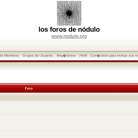
los foros de nódulo
www.nodulo.org
 de Miembros
Grupos de Usuarios
Reg�strese
Perfil
Con�ctese para revisar sus m
Foro