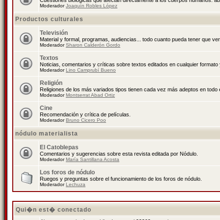
Cuestiones biológicas que afectan directamente a los cuerpos humanos: abo
Moderador
Joaquín Robles López
Productos culturales
Televisión
Material y formal, programas, audiencias... todo cuanto pueda tener que ver
Moderador
Sharon Calderón Gordo
Textos
Noticias, comentarios y críticas sobre textos editados en cualquier formato y
Moderador
Lino Camprubí Bueno
Religión
Religiones de los más variados tipos tienen cada vez más adeptos en todo 
Moderador
Montserrat Abad Ortiz
Cine
Recomendación y crítica de películas.
Moderador
Bruno Cicero Poo
nódulo materialista
El Catoblepas
Comentarios y sugerencias sobre esta revista editada por Nódulo.
Moderador
María Santillana Acosta
Los foros de nódulo
Ruegos y preguntas sobre el funcionamiento de los foros de nódulo.
Moderador
Lechuza
Qui�n est� conectado