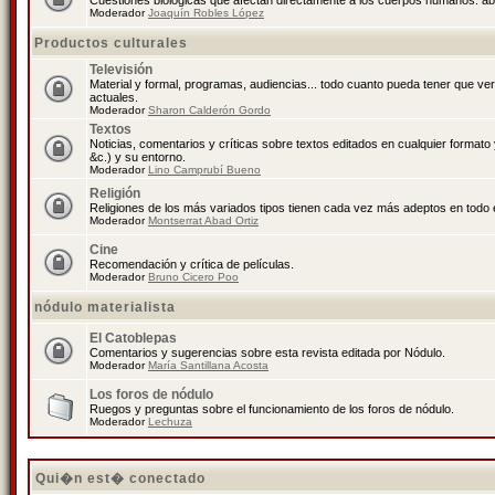
Cuestiones biológicas que afectan directamente a los cuerpos humanos: abo
Moderador
Joaquín Robles López
Productos culturales
Televisión
Material y formal, programas, audiencias... todo cuanto pueda tener que ve
actuales.
Moderador
Sharon Calderón Gordo
Textos
Noticias, comentarios y críticas sobre textos editados en cualquier formato y
&c.) y su entorno.
Moderador
Lino Camprubí Bueno
Religión
Religiones de los más variados tipos tienen cada vez más adeptos en todo 
Moderador
Montserrat Abad Ortiz
Cine
Recomendación y crítica de películas.
Moderador
Bruno Cicero Poo
nódulo materialista
El Catoblepas
Comentarios y sugerencias sobre esta revista editada por Nódulo.
Moderador
María Santillana Acosta
Los foros de nódulo
Ruegos y preguntas sobre el funcionamiento de los foros de nódulo.
Moderador
Lechuza
Qui�n est� conectado