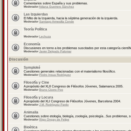
Comentarios sobre España y sus problemas.
Moderador
Atilana Guerrero Sánchez
Las Izquierdas
El Mito de la Izquierda, hacia la séptima generación de la izquierda.
Moderador
Santiago Armesilla Conde
Teoría Política
Moderador
Lechuza
Economía
Discusiones en torno a los problemas suscitados por esta categoría científ
Moderador
Javier Delgado Palomar
Discusión
Symploké
Cuestiones generales relacionadas con el materialismo filosófico.
Moderador
Pedro Insua Rodríguez
Filosofía y Cine
A propósito del XLII Congreso de Filósofos Jóvenes, Salamanca 2005.
Moderador
Bruno Cicero Poo
Filosofía y Locura
A propósito del XLI Congreso de Filósofos Jóvenes, Barcelona 2004.
Moderador
J.M. Rodríguez Pardo
Animalia
Cuestiones sobre etología, biología, zoología, psicología...Sus problemas, 
Moderador
Íñigo Ongay de Felipe
Bioética