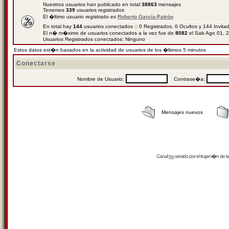
Nuestros usuarios han publicado en total
38863
mensajes
Tenemos
339
usuarios registrados
El �ltimo usuario registrado es
Roberto García-Patrón
En total hay
144
usuarios conectados :: 0 Registrados, 0 Ocultos y 144 Invit
El n� m�ximo de usuarios conectados a la vez fue de
8082
el Sab Ago 01, 
Usuarios Registrados conectados: Ninguno
Estos datos est�n basados en la actividad de usuarios de los �ltimos 5 minutos
Conectarse
Nombre de Usuario:
Contrase�a:
Mensajes nuevos
Canal
rss
servido por el
trujam�n
de la