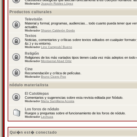
Cuestiones biológicas que afectan directamente a los cuerpos humanos: abo
Moderador
Joaquín Robles López
Productos culturales
Televisión
Material y formal, programas, audiencias... todo cuanto pueda tener que ve
actuales.
Moderador
Sharon Calderón Gordo
Textos
Noticias, comentarios y críticas sobre textos editados en cualquier formato y
&c.) y su entorno.
Moderador
Lino Camprubí Bueno
Religión
Religiones de los más variados tipos tienen cada vez más adeptos en todo 
Moderador
Montserrat Abad Ortiz
Cine
Recomendación y crítica de películas.
Moderador
Bruno Cicero Poo
nódulo materialista
El Catoblepas
Comentarios y sugerencias sobre esta revista editada por Nódulo.
Moderador
María Santillana Acosta
Los foros de nódulo
Ruegos y preguntas sobre el funcionamiento de los foros de nódulo.
Moderador
Lechuza
Qui�n est� conectado