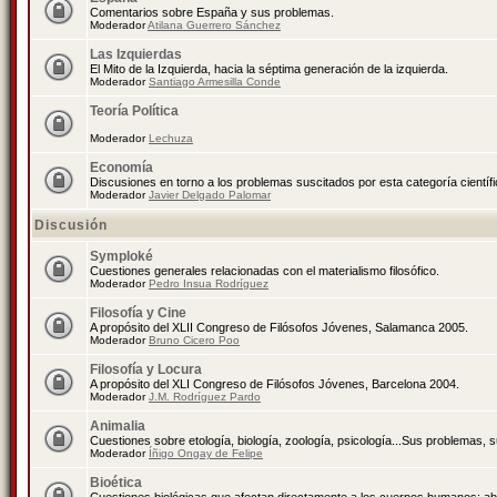
Comentarios sobre España y sus problemas.
Moderador
Atilana Guerrero Sánchez
Las Izquierdas
El Mito de la Izquierda, hacia la séptima generación de la izquierda.
Moderador
Santiago Armesilla Conde
Teoría Política
Moderador
Lechuza
Economía
Discusiones en torno a los problemas suscitados por esta categoría científ
Moderador
Javier Delgado Palomar
Discusión
Symploké
Cuestiones generales relacionadas con el materialismo filosófico.
Moderador
Pedro Insua Rodríguez
Filosofía y Cine
A propósito del XLII Congreso de Filósofos Jóvenes, Salamanca 2005.
Moderador
Bruno Cicero Poo
Filosofía y Locura
A propósito del XLI Congreso de Filósofos Jóvenes, Barcelona 2004.
Moderador
J.M. Rodríguez Pardo
Animalia
Cuestiones sobre etología, biología, zoología, psicología...Sus problemas, 
Moderador
Íñigo Ongay de Felipe
Bioética