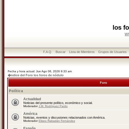
los f
w
F.A.Q.
Buscar
Lista de Miembros
Grupos de Usuarios
Fecha y hora actual: Jue Ago 06, 2026 9:33 am
�ndice del Foro los foros de nódulo
Foro
Política
Actualidad
Noticias del presente político, económico y social.
Moderador
J.M. Rodríguez Pardo
América
Noticias, eventos y discusiones relacionados con América.
Moderador
Eliseo Rabadán Fernández
España