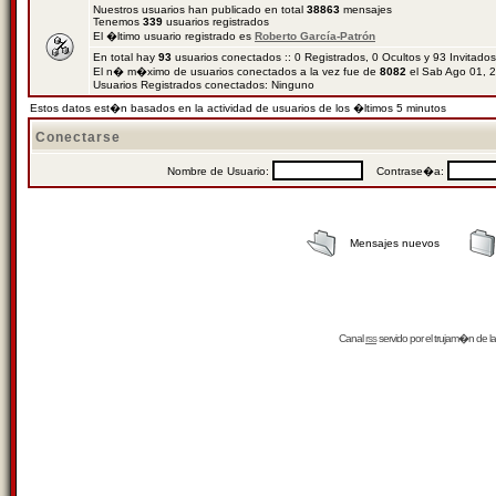
Nuestros usuarios han publicado en total
38863
mensajes
Tenemos
339
usuarios registrados
El �ltimo usuario registrado es
Roberto García-Patrón
En total hay
93
usuarios conectados :: 0 Registrados, 0 Ocultos y 93 Invitado
El n� m�ximo de usuarios conectados a la vez fue de
8082
el Sab Ago 01, 
Usuarios Registrados conectados: Ninguno
Estos datos est�n basados en la actividad de usuarios de los �ltimos 5 minutos
Conectarse
Nombre de Usuario:
Contrase�a:
Mensajes nuevos
Canal
rss
servido por el
trujam�n
de la