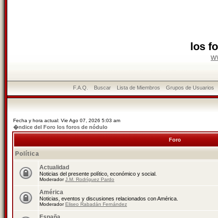
los f
w
F.A.Q.
Buscar
Lista de Miembros
Grupos de Usuarios
Fecha y hora actual: Vie Ago 07, 2026 5:03 am
�ndice del Foro los foros de nódulo
Foro
Política
Actualidad
Noticias del presente político, económico y social.
Moderador
J.M. Rodríguez Pardo
América
Noticias, eventos y discusiones relacionados con América.
Moderador
Eliseo Rabadán Fernández
España