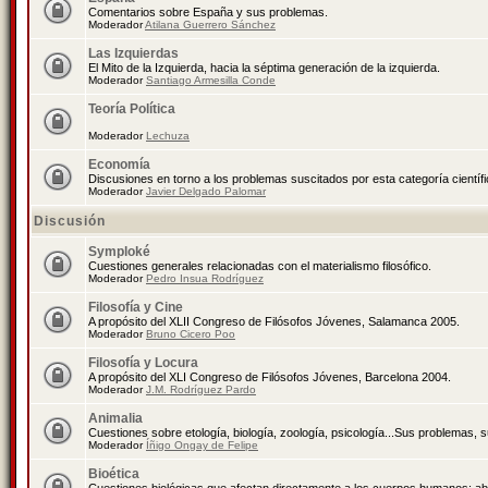
Comentarios sobre España y sus problemas.
Moderador
Atilana Guerrero Sánchez
Las Izquierdas
El Mito de la Izquierda, hacia la séptima generación de la izquierda.
Moderador
Santiago Armesilla Conde
Teoría Política
Moderador
Lechuza
Economía
Discusiones en torno a los problemas suscitados por esta categoría científ
Moderador
Javier Delgado Palomar
Discusión
Symploké
Cuestiones generales relacionadas con el materialismo filosófico.
Moderador
Pedro Insua Rodríguez
Filosofía y Cine
A propósito del XLII Congreso de Filósofos Jóvenes, Salamanca 2005.
Moderador
Bruno Cicero Poo
Filosofía y Locura
A propósito del XLI Congreso de Filósofos Jóvenes, Barcelona 2004.
Moderador
J.M. Rodríguez Pardo
Animalia
Cuestiones sobre etología, biología, zoología, psicología...Sus problemas, 
Moderador
Íñigo Ongay de Felipe
Bioética