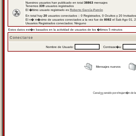
Nuestros usuarios han publicado en total
38863
mensajes
Tenemos
339
usuarios registrados
El �ltimo usuario registrado es
Roberto García-Patrón
En total hay
20
usuarios conectados :: 0 Registrados, 0 Ocultos y 20 Invitado
El n� m�ximo de usuarios conectados a la vez fue de
8082
el Sab Ago 01, 
Usuarios Registrados conectados: Ninguno
Estos datos est�n basados en la actividad de usuarios de los �ltimos 5 minutos
Conectarse
Nombre de Usuario:
Contrase�a:
Mensajes nuevos
Canal
rss
servido por el
trujam�n
de la