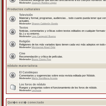
Cuestiones biológicas que afectan directamente a los cuerpos humanos: abo
Moderador
Joaquín Robles López
Productos culturales
Televisión
Material y formal, programas, audiencias... todo cuanto pueda tener que ve
actuales.
Moderador
Sharon Calderón Gordo
Textos
Noticias, comentarios y críticas sobre textos editados en cualquier formato y
&c.) y su entorno.
Moderador
Lino Camprubí Bueno
Religión
Religiones de los más variados tipos tienen cada vez más adeptos en todo 
Moderador
Montserrat Abad Ortiz
Cine
Recomendación y crítica de películas.
Moderador
Bruno Cicero Poo
nódulo materialista
El Catoblepas
Comentarios y sugerencias sobre esta revista editada por Nódulo.
Moderador
María Santillana Acosta
Los foros de nódulo
Ruegos y preguntas sobre el funcionamiento de los foros de nódulo.
Moderador
Lechuza
Qui�n est� conectado