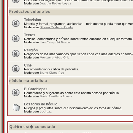
Cuestiones biológicas que afectan directamente a los cuerpos humanos: abo
Moderador
Joaquín Robles López
Productos culturales
Televisión
Material y formal, programas, audiencias... todo cuanto pueda tener que ver
Moderador
Sharon Calderón Gordo
Textos
Noticias, comentarios y críticas sobre textos editados en cualquier formato y
Moderador
Lino Camprubí Bueno
Religión
Religiones de los más variados tipos tienen cada vez más adeptos en todo 
Moderador
Montserrat Abad Ortiz
Cine
Recomendación y crítica de películas.
Moderador
Bruno Cicero Poo
nódulo materialista
El Catoblepas
Comentarios y sugerencias sobre esta revista editada por Nódulo.
Moderador
María Santillana Acosta
Los foros de nódulo
Ruegos y preguntas sobre el funcionamiento de los foros de nódulo.
Moderador
Lechuza
Qui�n est� conectado