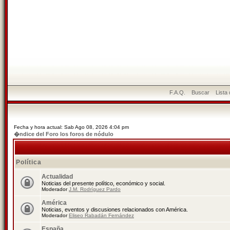
F.A.Q.
Buscar
Lista
Fecha y hora actual: Sab Ago 08, 2026 4:04 pm
�ndice del Foro los foros de nódulo
Política
Actualidad
Noticias del presente político, económico y social.
Moderador
J.M. Rodríguez Pardo
América
Noticias, eventos y discusiones relacionados con América.
Moderador
Eliseo Rabadán Fernández
España