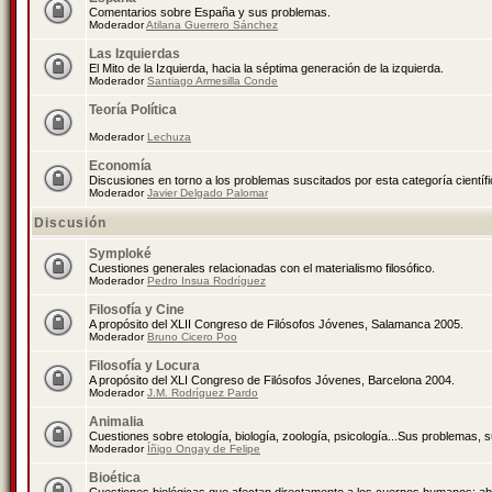
Comentarios sobre España y sus problemas.
Moderador
Atilana Guerrero Sánchez
Las Izquierdas
El Mito de la Izquierda, hacia la séptima generación de la izquierda.
Moderador
Santiago Armesilla Conde
Teoría Política
Moderador
Lechuza
Economía
Discusiones en torno a los problemas suscitados por esta categoría científ
Moderador
Javier Delgado Palomar
Discusión
Symploké
Cuestiones generales relacionadas con el materialismo filosófico.
Moderador
Pedro Insua Rodríguez
Filosofía y Cine
A propósito del XLII Congreso de Filósofos Jóvenes, Salamanca 2005.
Moderador
Bruno Cicero Poo
Filosofía y Locura
A propósito del XLI Congreso de Filósofos Jóvenes, Barcelona 2004.
Moderador
J.M. Rodríguez Pardo
Animalia
Cuestiones sobre etología, biología, zoología, psicología...Sus problemas, 
Moderador
Íñigo Ongay de Felipe
Bioética