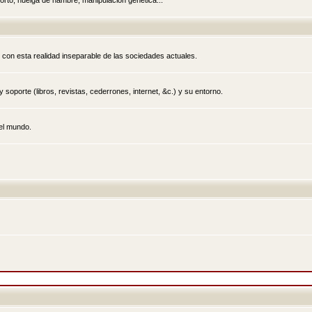
rto, huelga de hambre, manipulación genética...
 con esta realidad inseparable de las sociedades actuales.
 soporte (libros, revistas, cederrones, internet, &c.) y su entorno.
el mundo.