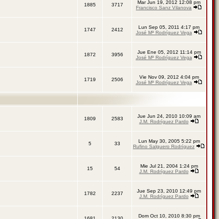
Mar Jun 19, 2012 12:08 pm
1885
3717
Francisco Sanz Vilanova
Lun Sep 05, 2011 4:17 pm
1747
2412
José Mª Rodríguez Vega
Jue Ene 05, 2012 11:14 pm
1872
3956
José Mª Rodríguez Vega
Vie Nov 09, 2012 4:04 pm
1719
2506
José Mª Rodríguez Vega
Jue Jun 24, 2010 10:09 am
1809
2583
J.M. Rodríguez Pardo
Lun May 30, 2005 5:22 pm
5
33
Rufino Salguero Rodríguez
Mie Jul 21, 2004 1:24 pm
15
54
J.M. Rodríguez Pardo
Jue Sep 23, 2010 12:49 pm
1782
2237
J.M. Rodríguez Pardo
Dom Oct 10, 2010 8:30 pm
1681
2130