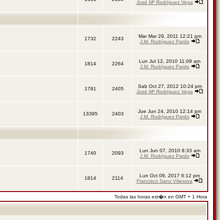
José Mª Rodríguez Vega
Mar Mar 29, 2011 12:21 pm
1732
2243
J.M. Rodríguez Pardo
Lun Jul 12, 2010 11:09 am
1814
2264
J.M. Rodríguez Pardo
Sab Oct 27, 2012 10:24 pm
1791
2405
José Mª Rodríguez Vega
Jue Jun 24, 2010 12:14 pm
13395
2403
J.M. Rodríguez Pardo
Lun Jun 07, 2010 8:33 am
1740
2093
J.M. Rodríguez Pardo
Lun Oct 09, 2017 6:12 pm
1814
2114
Francisco Sanz Vilanova
Todas las horas est�n en GMT + 1 Hora