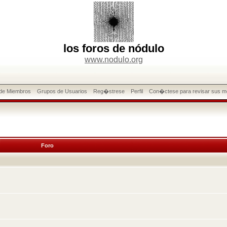
los foros de nódulo
www.nodulo.org
 de Miembros
Grupos de Usuarios
Reg�strese
Perfil
Con�ctese para revisar sus m
Foro